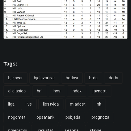
Tags:
bjelovar
bjelovarlive
bodovi
brdo
derbi
el clasico
hnl
hns
index
javnost
liga
live
ljestvica
mladost
nk
nogomet
opsatank
pobjeda
prognoza
prvenstvo
rezultat
sezona
slavlje