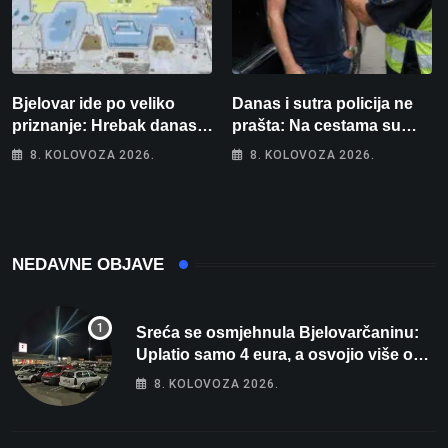
Bjelovar ide po veliko
Danas i sutra policija ne
priznanje: Hrebak danas u
prašta: Na cestama su
Parizu predstavlja
posebno na meti ovi
8. KOLOVOZA 2026.
8. KOLOVOZA 2026.
Wellovar za domaćina
prekršaji
Europskog prvenstva
NEDAVNE OBJAVE
Sreća se osmjehnula Bjelovarčaninu:
Uplatio samo 4 eura, a osvojio više od
80 tisuća eura
8. KOLOVOZA 2026.