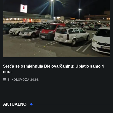
Sreća se osmjehnula Bjelovarčaninu: Uplatio samo 4
S
eura,
t
8. KOLOVOZA 2026.
AKTUALNO