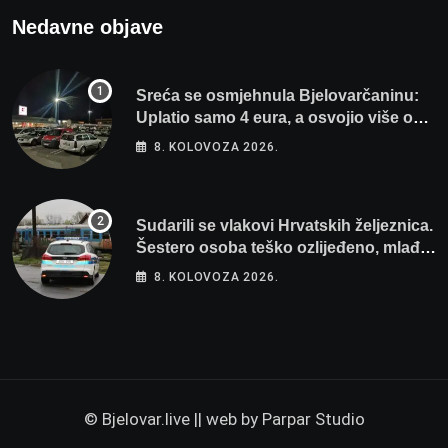
Nedavne objave
Sreća se osmjehnula Bjelovarčaninu:
Uplatio samo 4 eura, a osvojio više od
80 tisuća eura
8. KOLOVOZA 2026.
Sudarili se vlakovi Hrvatskih željeznica.
Šestero osoba teško ozlijeđeno, mlađa
žena na intenzivnoj
8. KOLOVOZA 2026.
© Bjelovar.live || web by
Parpar Studio