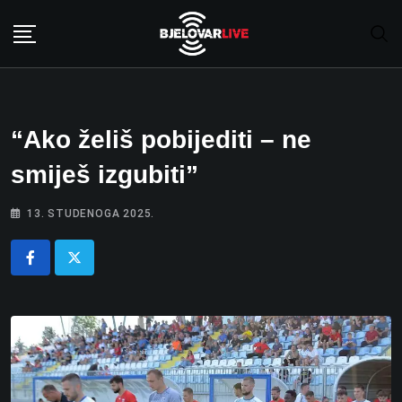
Skip
to
content
“Ako želiš pobijediti – ne
smiješ izgubiti”
13. STUDENOGA 2025.