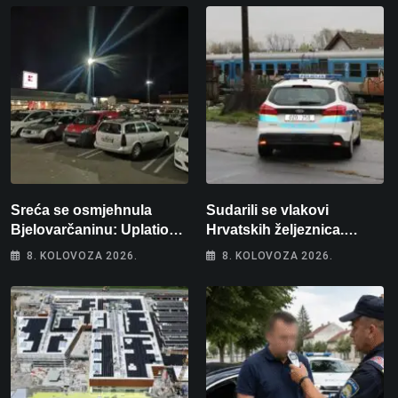
Sreća se osmjehnula
Sudarili se vlakovi
Bjelovarčaninu: Uplatio
Hrvatskih željeznica.
samo 4 eura, a osvojio
Šestero osoba teško
8. KOLOVOZA 2026.
8. KOLOVOZA 2026.
više od 80 tisuća eura
ozlijeđeno, mlađa žena na
intenzivnoj