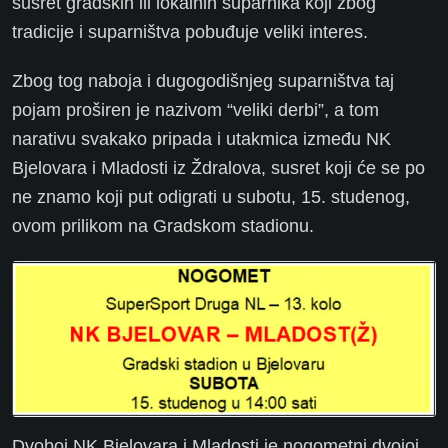
susret gradskih ili lokalnih suparnika koji zbog
tradicije i suparništva pobuđuje veliki interes.
Zbog tog naboja i dugogodišnjeg suparništva taj
pojam proširen je nazivom “veliki derbi”, a tom
narativu svakako pripada i utakmica između NK
Bjelovara i Mladosti iz Ždralova, susret koji će se po
ne znamo koji put odigrati u subotu, 15. studenog,
ovom prilikom na Gradskom stadionu.
Dvoboj NK Bjelovara i Mladosti je nogometni dvojoj