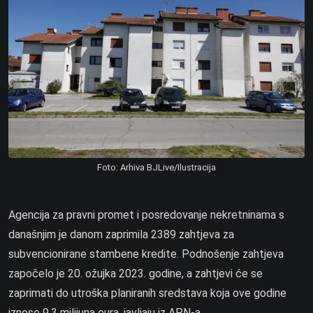
Foto: Arhiva BJLive/Ilustracija
Agencija za pravni promet i posredovanje nekretninama s
današnjim je danom zaprimila 2389 zahtjeva za
subvencionirane stambene kredite. Podnošenje zahtjeva
započelo je 20. ožujka 2023. godine, a zahtjevi će se
zaprimati do utroška planiranih sredstava koja ove godine
iznose 9,3 milijuna eura, javljaju iz APN-a.