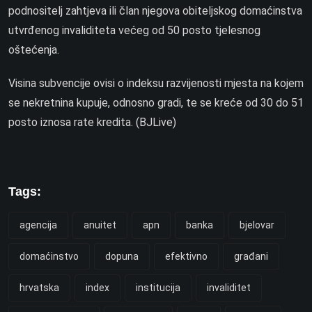
podnositelj zahtjeva ili član njegova obiteljskog domaćinstva
utvrđenog invaliditeta većeg od 50 posto tjelesnog
oštećenja.
Visina subvencije ovisi o indeksu razvijenosti mjesta na kojem
se nekretnina kupuje, odnosno gradi, te se kreće od 30 do 51
posto iznosa rate kredita. (BJLive)
Tags:
agencija
anuitet
apn
banka
bjelovar
domaćinstvo
dopuna
efektivno
građani
hrvatska
index
institucija
invaliditet