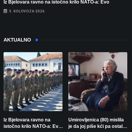
Iz Bjelovara ravno na istočno krilo NATO-a: Evo
U
5. KOLOVOZA 2026.
AKTUALNO
Iz Bjelovara ravno na
Umirovljenica (80) mislila
istočno krilo NATO-a: Evo
je da joj piše kći pa ostala