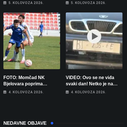
kamo odlazi 82 hrvatska
bez 1000 eura
5. KOLOVOZA 2026.
5. KOLOVOZA 2026.
vojnika i 6 vojnikinja
FOTO: Momčad NK
VIDEO: Ovo se ne viđa
Bjelovara poprima
svaki dan! Netko je na
jesenski izgled
auto stavio – ručno
4. KOLOVOZA 2026.
4. KOLOVOZA 2026.
nacrtanu registarsku
oznaku
NEDAVNE OBJAVE