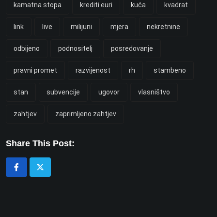
kamatna stopa
krediti euri
kuća
kvadrat
link
live
milijuni
mjera
nekretnine
odbijeno
podnositelj
posredovanje
pravni promet
razvijenost
rh
stambeno
stan
subvencije
ugovor
vlasništvo
zahtjev
zaprimljeno zahtjev
Share This Post: