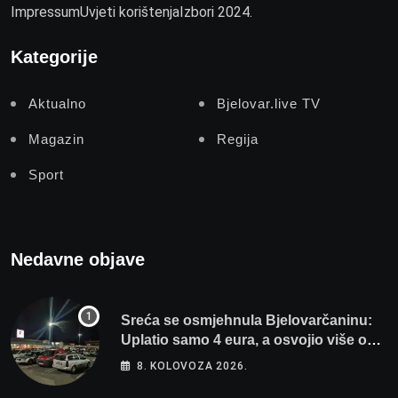
Impressum
Uvjeti korištenja
Izbori 2024.
Kategorije
Aktualno
Bjelovar.live TV
Magazin
Regija
Sport
Nedavne objave
Sreća se osmjehnula Bjelovarčaninu:
Uplatio samo 4 eura, a osvojio više od
80 tisuća eura
8. KOLOVOZA 2026.