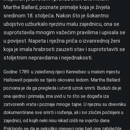
Marthe Ballard, poznate primalje koja je živjela
sredinom 18. stoljeća. Nakon što je šokantno
ubojstvo uzburkalo njezinu malu zajednicu, ona se
suprotstavila mnogim važećim pravilima i upisala se
u povijest. Napeta i nježna priča o izvanrednoj ženi
koja je imala hrabrosti zauzeti stav i suprotstaviti se
stoljetnim nepravdama i nejednakosti.
Godine 1789. u zaleđenoj rijeci Kennebec u malom mjestu
Hallowell pojavilo se tijelo okovano ledom. Martha Ballard
pozvana je da ga pregleda i utvrdi uzrok smrti. Budući da je
ona ujedno i primalja, ima uvid u to što se događa iza
zatvorenih vrata i poznaje mnoge tajne. U njezinu su dnevniku
dokumentirane sve smrti i rođenja, ali i svi zločini počinjeni u
zajednici, od kojih neki nisu nikad izišli na svjetlo dana.
Poklopilo se da je nekoliko mjeseci prije baš ona zabilježila