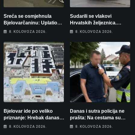
Sreća se osmjehnula
Sudarili se vlakovi
Bjelovarčaninu: Uplatio
Hrvatskih željeznica.
samo 4 eura, a osvojio
Šestero osoba teško
8. KOLOVOZA 2026.
8. KOLOVOZA 2026.
više od 80 tisuća eura
ozlijeđeno, mlađa žena na
intenzivnoj
Bjelovar ide po veliko
Danas i sutra policija ne
priznanje: Hrebak danas u
prašta: Na cestama su
Parizu predstavlja
posebno na meti ovi
8. KOLOVOZA 2026.
8. KOLOVOZA 2026.
Wellovar za domaćina
prekršaji