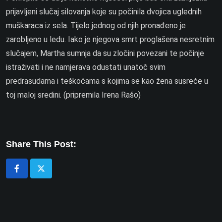
prijavljeni slučaj silovanja koje su počinila dvojica uglednih
muškaraca iz sela. Tijelo jednog od njih pronađeno je
zarobljeno u ledu. Iako je njegova smrt proglašena nesretnim
slučajem, Martha sumnja da su zločini povezani te počinje
istraživati i ne namjerava odustati unatoč svim
predrasudama i teškoćama s kojima se kao žena susreće u
toj maloj sredini. (pripremila Irena Rašo)
Share This Post: