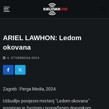
Skip
to
content
ARIEL LAWHON: Ledom
okovana
6. STUDENOGA 2024.
Zagreb : Perga Media, 2024.
Uzbudljiv povijesni misterij ˝Ledom okovana˝
inspiriran je životom i pronađenim dnevnikom