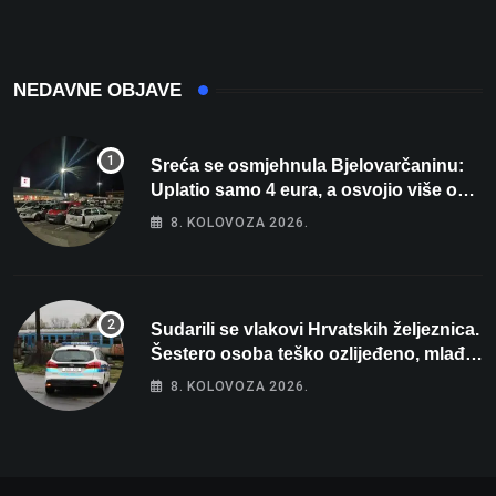
Europskog prvenstva
NEDAVNE OBJAVE
Sreća se osmjehnula Bjelovarčaninu:
Uplatio samo 4 eura, a osvojio više od
80 tisuća eura
8. KOLOVOZA 2026.
Sudarili se vlakovi Hrvatskih željeznica.
Šestero osoba teško ozlijeđeno, mlađa
žena na intenzivnoj
8. KOLOVOZA 2026.