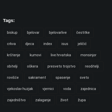
Tags:
biskup
bjelovar
bjelovarlive
čestitke
crkva
djeca
index
isus
jeličić
krštenje
kumovi
live hrvatska
monsinjor
obitelji
oškera
presveto trojstvo
reoditelji.
rovišće
sakrament
spasenje
sveto
vjekoslav huzjak
vjernici
voda
zajednica
zajedništvo
zalaganje
život
župa