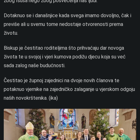
zbog Isusa nego zbog posvećenja nas ljudi.
Dotaknuo se i današnjice kada svega imamo dovoljno, čak i
previše ali u svemu tome nedostaje otvorenosti prema
životu.
Biskup je čestitao roditeljima što prihvaćaju dar novoga
života te u svojoj i vjeri kumova podižu djecu koja su već
sada zalog naše budućnosti.
Čestitao je župnoj zajednici na dvoje novih članova te
potaknuo vjernike na zajedničko zalaganje u vjerskom odgoju
naših novokrštenika. (ika)