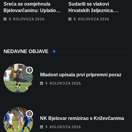
Sreća se osmjehnula
Sudarili se vlakovi
Bjelovarčaninu: Uplatio
Hrvatskih željeznica.
samo 4 eura, a osvojio
Šestero osoba teško
8. KOLOVOZA 2026.
8. KOLOVOZA 2026.
više od 80 tisuća eura
ozlijeđeno, mlađa žena na
intenzivnoj
NEDAVNE OBJAVE
Mladost upisala prvi pripremni poraz
9. KOLOVOZA 2026.
NK Bjelovar remizirao s Križevčanima
9. KOLOVOZA 2026.