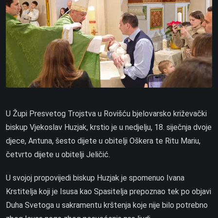
U Župi Presvetog Trojstva u Rovišću bjelovarsko križevački
biskup Vjekoslav Huzjak, krstio je u nedjelju, 18. siječnja dvoje
djece, Antuna, šesto dijete u obitelji Oškera te Ritu Mariu,
četvrto dijete u obitelji Jeličić.
U svojoj propovijedi biskup Huzjak je spomenuo Ivana
Krstitelja koji je Isusa kao Spasitelja prepoznao tek po objavi
Duha Svetoga u sakramentu krštenja koje nije bilo potrebno