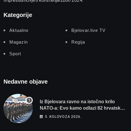
Impressum
Uvjeti korištenja
Izbori 2024.
Kategorije
Aktualno
Bjelovar.live TV
Magazin
Regija
Sport
Nedavne objave
Iz Bjelovara ravno na istočno krilo
NATO-a: Evo kamo odlazi 82 hrvatska
vojnika i 6 vojnikinja
5. KOLOVOZA 2026.