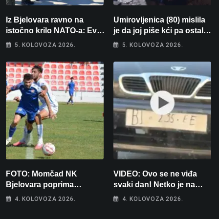
Iz Bjelovara ravno na
Umirovljenica (80) mislila
istočno krilo NATO-a: Evo
je da joj piše kći pa ostala
kamo odlazi 82 hrvatska
bez 1000 eura
5. KOLOVOZA 2026.
5. KOLOVOZA 2026.
vojnika i 6 vojnikinja
FOTO: Momčad NK
VIDEO: Ovo se ne viđa
Bjelovara poprima
svaki dan! Netko je na
jesenski izgled
auto stavio – ručno
4. KOLOVOZA 2026.
4. KOLOVOZA 2026.
nacrtanu registarsku
oznaku