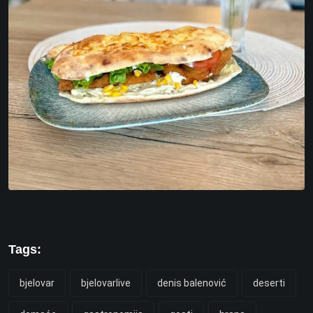
Tags:
bjelovar
bjelovarlive
denis balenović
deserti