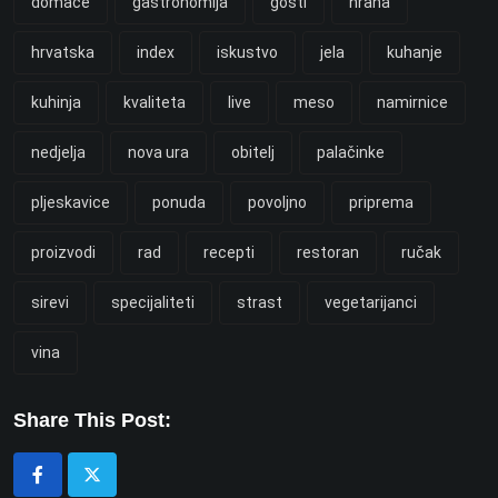
domaće
gastronomija
gosti
hrana
hrvatska
index
iskustvo
jela
kuhanje
kuhinja
kvaliteta
live
meso
namirnice
nedjelja
nova ura
obitelj
palačinke
pljeskavice
ponuda
povoljno
priprema
proizvodi
rad
recepti
restoran
ručak
sirevi
specijaliteti
strast
vegetarijanci
vina
Share This Post: