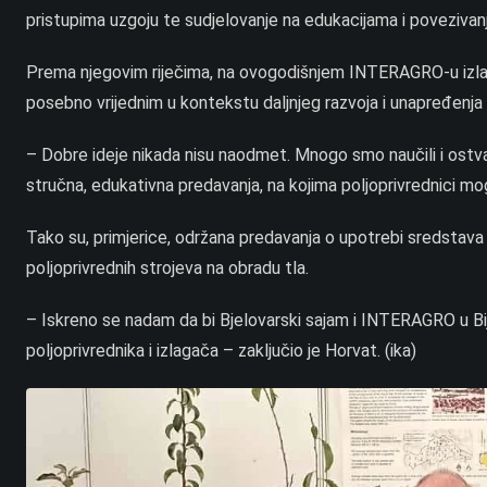
pristupima uzgoju te sudjelovanje na edukacijama i povezivanj
Prema njegovim riječima, na ovogodišnjem INTERAGRO-u izlaga
posebno vrijednim u kontekstu daljnjeg razvoja i unapređenj
– Dobre ideje nikada nisu naodmet. Mnogo smo naučili i ostva
stručna, edukativna predavanja, na kojima poljoprivrednici mo
Tako su, primjerice, održana predavanja o upotrebi sredstava z
poljoprivrednih strojeva na obradu tla.
– Iskreno se nadam da bi Bjelovarski sajam i INTERAGRO u Bije
poljoprivrednika i izlagača – zaključio je Horvat. (ika)