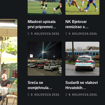
Mladost upisala
NK Bjelovar
prvi pripremni
remizirao s
poraz
Križevčanima
9. KOLOVOZA 2026.
9. KOLOVOZA 2026.
Sreća se
Sudarili se vlakovi
osmjehnula
Hrvatskih
Bjelovarčaninu:
željeznica. Šestero
8. KOLOVOZA 2026.
8. KOLOVOZA 2026.
Uplatio samo 4
osoba teško
eura, a osvojio
ozlijeđeno, mlađa