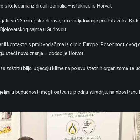
e s kolegama iz drugih zemalja – istaknuo je Horvat.
le su 23 europske države, što sudjelovanje predstavnika Bjelov
a Bjelovarskog sajma u Gudovcu.
rili kontakte s proizvođačima iz cijele Europe. Posebnost ovog s
gu steći nova znanja – dodao je Horvat.
a zaštitu bilja, utjecaju klime na pojavu štetnih organizama te u
ljini u budućnosti mogli ostvariti plodnu suradnju, na obostranu 