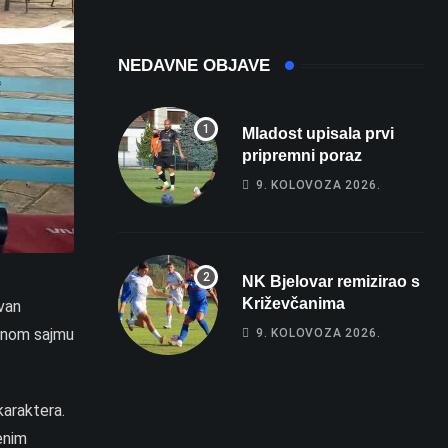
više od 80 tisuća
žena na
eura
intenzivnoj
NEDAVNE OBJAVE
Mladost upisala prvi
pripremni poraz
9. KOLOVOZA 2026.
NK Bjelovar remizirao s
Križevčanima
zvan
odnom sajmu
9. KOLOVOZA 2026.
araktera.
enim