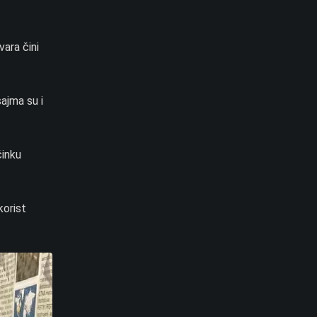
ara čini
ajma su i
činku
korist