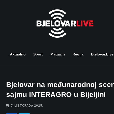
Skip
to
content
Aktualno
Sport
Magazin
Regija
Bjelovar.live
Bjelovar na međunarodnoj scen
sajmu INTERAGRO u Bijeljini
7. LISTOPADA 2025.