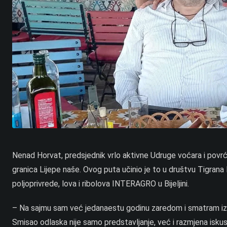
Nenad Horvat, predsjednik vrlo aktivne Udruge voćara i povrć
granica Lijepe naše. Ovog puta učinio je to u društvu Tigran
poljoprivrede, lova i ribolova INTERAGRO u Bijeljini.
– Na sajmu sam već jedanaestu godinu zaredom i smatram iz
Smisao odlaska nije samo predstavljanje, već i razmjena iskus