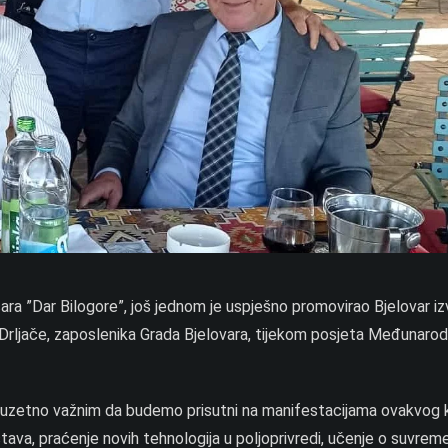
ara ”Dar Bilogore”, još jednom je uspješno promovirao Bjelovar i
a Drljače, zaposlenika Grada Bjelovara, tijekom posjeta Međunar
uzetno važnim da budemo prisutni na manifestacijama ovakvog k
tava, praćenje novih tehnologija u poljoprivredi, učenje o suvrem