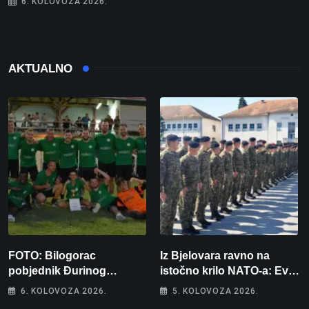
6. KOLOVOZA 2026.
AKTUALNO
FOTO: Bilogorac
Iz Bjelovara ravno na
pobjednik Đurinog
istočno krilo NATO-a: Evo
memorijala
kamo odlazi 82 hrvatska
6. KOLOVOZA 2026.
5. KOLOVOZA 2026.
vojnika i 6 vojnikinja