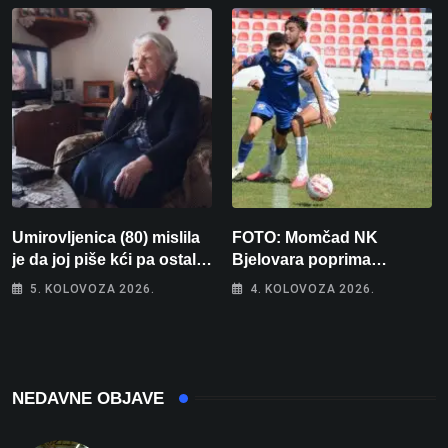
Umirovljenica (80) mislila
FOTO: Momčad NK
je da joj piše kći pa ostala
Bjelovara poprima
bez 1000 eura
jesenski izgled
5. KOLOVOZA 2026.
4. KOLOVOZA 2026.
NEDAVNE OBJAVE