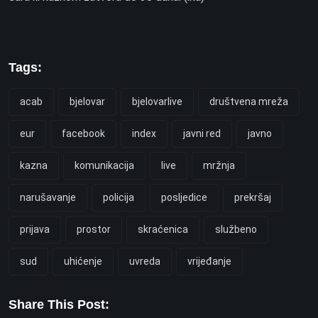
Tags:
acab
bjelovar
bjelovarlive
društvena mreža
eur
facebook
index
javni red
javno
kazna
komunikacija
live
mržnja
narušavanje
policija
posljedice
prekršaj
prijava
prostor
skraćenica
službeno
sud
uhićenje
uvreda
vrijeđanje
Share This Post: