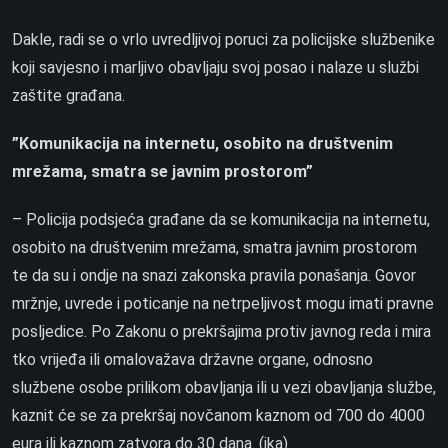
Dakle, radi se o vrlo uvredljivoj poruci za policijske službenike
koji savjesno i marljivo obavljaju svoj posao i nalaze u službi
zaštite građana.
”Komunikacija na internetu, osobito na društvenim
mrežama, smatra se javnim prostorom”
– Policija podsjeća građane da se komunikacija na internetu,
osobito na društvenim mrežama, smatra javnim prostorom
te da su i ondje na snazi zakonska pravila ponašanja. Govor
mržnje, uvrede i poticanje na netrpeljivost mogu imati pravne
posljedice. Po Zakonu o prekršajima protiv javnog reda i mira
tko vrijeđa ili omalovažava državne organe, odnosno
službene osobe prilikom obavljanja ili u vezi obavljanja službe,
kaznit će se za prekršaj novčanom kaznom od 700 do 4000
eura ili kaznom zatvora do 30 dana. (ika)