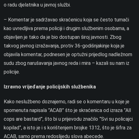
o radu djelatnika u javnoj službi.
– Komentar je sadržavao skraćenicu koja se često tumači
kao uvredljiva prema policiji i drugim službenim osobama, a
objavljen je tako da je bio dostupan široj javnosti. Zbog
takvog javnog izražavanja, protiv 36-godišnjakinje koja je
objavila komentar, podnesen je optužni prijedlog nadležnom
sudu zbog narušavanja javnog reda i mira – kazali su nam iz
policije.
Izravno vrijeđanje policijskih službenika
Kako neslužbeno doznajemo, radi se o komentaru u koje je
spomenuta napisala ”ACAB” što je skraćenica od izraza ”All
cops are bastard”, što bi u prijevodu značilo ”Svi su policajci
kopilad”, a isto je i s korištenjem brojke 1312, što je šifra za
ACAB, samo prema redoslijedu slova abecede.