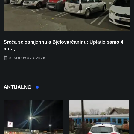
Sreća se osmjehnula Bjelovarčaninu: Uplatio samo 4
S
eura,
t
8. KOLOVOZA 2026.
AKTUALNO