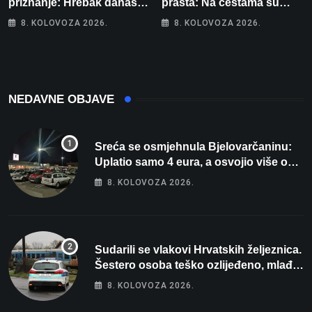
priznanje: Hrebak danas u
prašta: Na cestama su
Parizu predstavlja
posebno na meti ovi
8. KOLOVOZA 2026.
8. KOLOVOZA 2026.
Wellovar za domaćina
prekršaji
Europskog prvenstva
NEDAVNE OBJAVE
Sreća se osmjehnula Bjelovarčaninu:
Uplatio samo 4 eura, a osvojio više od
80 tisuća eura
8. KOLOVOZA 2026.
Sudarili se vlakovi Hrvatskih željeznica.
Šestero osoba teško ozlijeđeno, mlađa
žena na intenzivnoj
8. KOLOVOZA 2026.