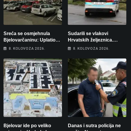
Sreća se osmjehnula
Sudarili se vlakovi
Bjelovarčaninu: Uplatio
Hrvatskih željeznica.
samo 4 eura, a osvojio
Šestero osoba teško
8. KOLOVOZA 2026.
8. KOLOVOZA 2026.
više od 80 tisuća eura
ozlijeđeno, mlađa žena na
intenzivnoj
Bjelovar ide po veliko
Danas i sutra policija ne