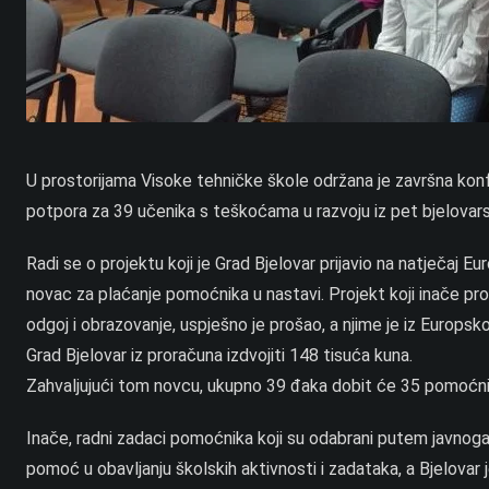
U prostorijama Visoke tehničke škole održana je završna konf
potpora za 39 učenika s teškoćama u razvoju iz pet bjelovars
Radi se o projektu koji je Grad Bjelovar prijavio na natječaj 
novac za plaćanje pomoćnika u nastavi. Projekt koji inače pro
odgoj i obrazovanje, uspješno je prošao, a njime je iz Europsk
Grad Bjelovar iz proračuna izdvojiti 148 tisuća kuna.
Zahvaljujući tom novcu, ukupno 39 đaka dobit će 35 pomoćnik
Inače, radni zadaci pomoćnika koji su odabrani putem javnoga
pomoć u obavljanju školskih aktivnosti i zadataka, a Bjelovar 