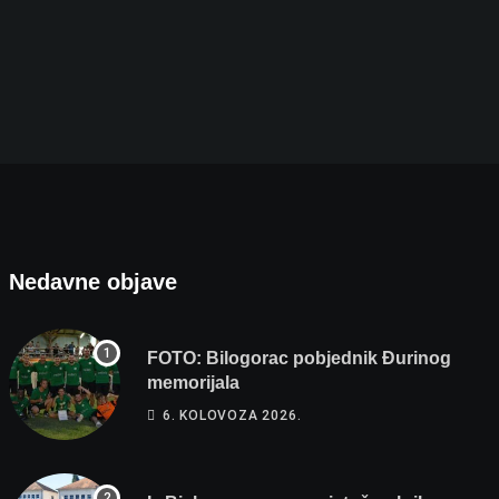
Iz Bjelovara ravno na istočno krilo NATO-a: Evo
5. KOLOVOZA 2026.
Nedavne objave
FOTO: Bilogorac pobjednik Đurinog
memorijala
6. KOLOVOZA 2026.