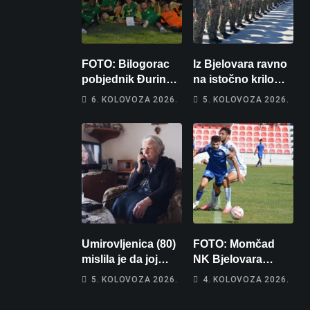
FOTO: Bilogorac
Iz Bjelovara ravno
pobjednik Đurinog
na istočno krilo
memorijala
NATO-a: Evo kamo
6. KOLOVOZA 2026.
5. KOLOVOZA 2026.
odlazi 82 hrvatska
vojnika i 6
vojnikinja
Umirovljenica (80)
FOTO: Momčad
mislila je da joj
NK Bjelovara
piše kći pa ostala
poprima jesenski
5. KOLOVOZA 2026.
4. KOLOVOZA 2026.
bez 1000 eura
izgled