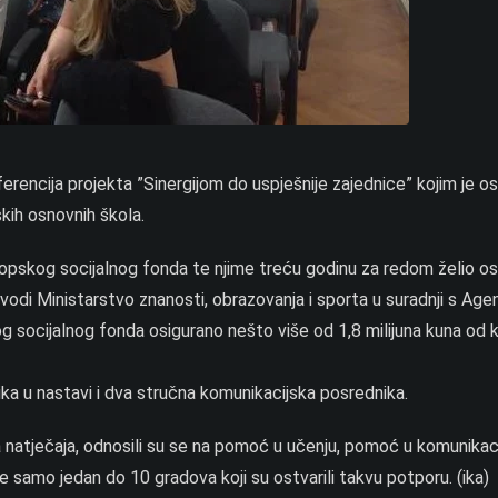
erencija projekta ”Sinergijom do uspješnije zajednice” kojim je o
kih osnovnih škola.
Europskog socijalnog fonda te njime treću godinu za redom želio os
vodi Ministarstvo znanosti, obrazovanja i sporta u suradnji s Age
og socijalnog fonda osigurano nešto više od 1,8 milijuna kuna od k
a u nastavi i dva stručna komunikacijska posrednika.
 natječaja, odnosili su se na pomoć u učenju, pomoć u komunikaci
je samo jedan do 10 gradova koji su ostvarili takvu potporu. (ika)