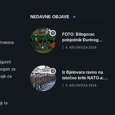
NEDAVNE OBJAVE
FOTO: Bilogorac
pobjednik Đurinog
stvarena
memorijala
6. KOLOVOZA 2026.
igurati
ncijom za
Iz Bjelovara ravno na
ojih će
istočno krilo NATO-a:
Evo kamo odlazi 82
5. KOLOVOZA 2026.
hrvatska vojnika i 6
vojnikinja
ji te