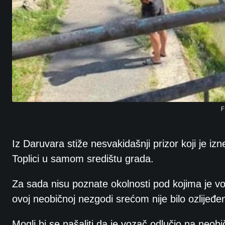
F
Iz Daruvara stiže nesvakidašnji prizor koji je izn
Toplici u samom središtu grada.
Za sada nisu poznate okolnosti pod kojima je vo
ovoj neobičnoj nezgodi srećom nije bilo ozlijeđe
Mogli bi se našaliti da je vozač odlučio na neob