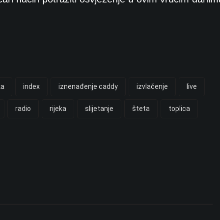
ka
index
iznenađenje caddy
izvlačenje
live
radio
rijeka
slijetanje
šteta
toplica