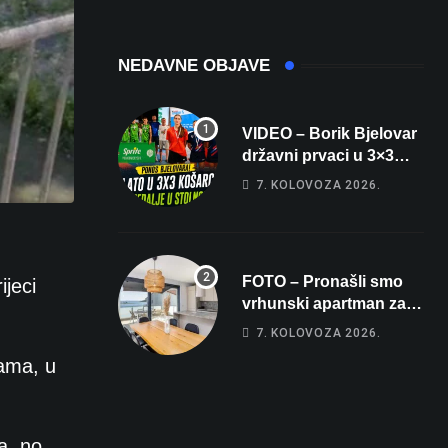
čak 145,9 dB!
Michelinov chef
sprema veliko
iznenađenje za
NEDAVNE OBJAVE
Bjelovar
VIDEO – Borik Bjelovar
državni prvaci u 3×3
košarci, Klara Končar je
7. KOLOVOZA 2026.
prvakinja Hrvatske u
stolnom tenisu!
FOTO – Pronašli smo
ijeci
vrhunski apartman za
odmor: Pogled na
7. KOLOVOZA 2026.
more, tri spavaće sobe i
jama, u
terasa koja osvaja
a, no