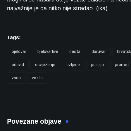
najvažnije je da nitko nije stradao. (ika)
Tags:
bjelovar
bjelovarlive
cesta
daruvar
hrvats
očevid
osvježenje
ozljede
policija
promet
voda
vozilo
Povezane objave