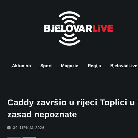
Skip
to
content
Aktualno
Sport
Magazin
Regija
Bjelovar.live
Caddy završio u rijeci Toplici 
zasad nepoznate
30. LIPNJA 2026.