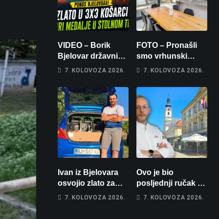
VIDEO – Borik
FOTO – Pronašli
Bjelovar državni
smo vrhunski
prvaci u 3×3
apartman za
7. KOLOVOZA 2026.
7. KOLOVOZA 2026.
košarci, Klara
odmor: Pogled na
Končar je
more, tri spavaće
prvakinja Hrvatske
sobe i terasa koja
u stolnom tenisu!
osvaja
Ivan iz Bjelovara
Ovo je bio
osvojio zlato za
posljednji ručak u
najglasniji audio
Franzu: Poznati
7. KOLOVOZA 2026.
7. KOLOVOZA 2026.
sustav i srušio
restoran otišao u
osobni rekord od
povijest, a