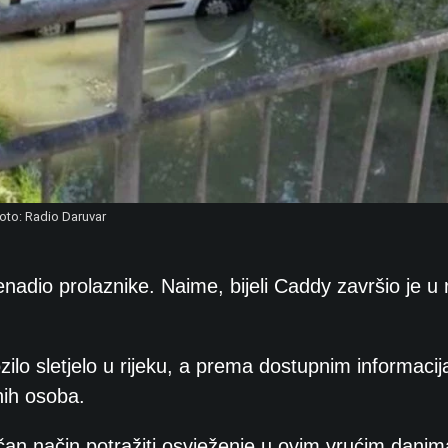
oto: Radio Daruvar
enadio prolaznike. Naime, bijeli Caddy završio je u r
zilo sletjelo u rijeku, a prema dostupnim informaci
nih osoba.
ičan način potražiti osvježenje u ovim vrućim danim