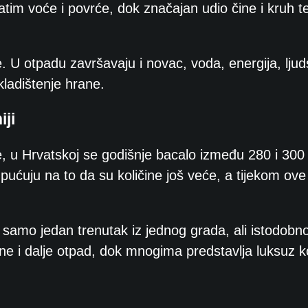
im voće i povrće, dok značajan udio čine i kruh te
 otpadu završavaju i novac, voda, energija, ljud
skladištenje hrane.
iji
 u Hrvatskoj se godišnje bacalo između 280 i 300 
upućuju na to da su količine još veće, a tijekom ov
samo jedan trenutak iz jednog grada, ali istodobn
e i dalje otpad, dok mnogima predstavlja luksuz ko