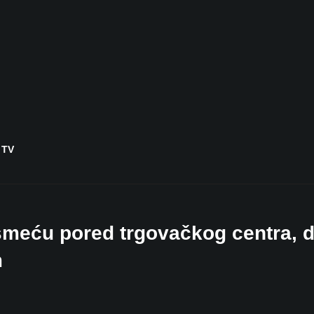
 TV
 smeću pored trgovačkog centra, 
m