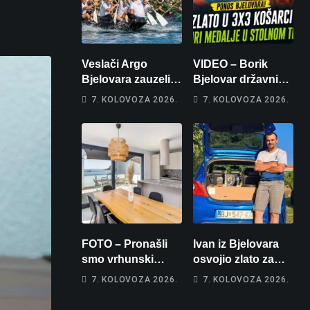
Veslači Argo
VIDEO – Borik
Bjelovara zauzeli
Bjelovar državni
14. mjesto na
prvaci u 3×3
7. KOLOVOZA 2026.
7. KOLOVOZA 2026.
brzincu
košarci, Klara
Končar je
prvakinja Hrvatske
u stolnom tenisu!
FOTO – Pronašli
Ivan iz Bjelovara
smo vrhunski
osvojio zlato za
apartman za
najglasniji audio
7. KOLOVOZA 2026.
7. KOLOVOZA 2026.
odmor: Pogled na
sustav i srušio
more, tri spavaće
osobni rekord od