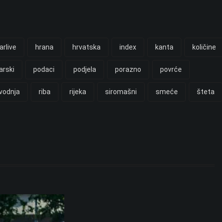
arlive
hrana
hrvatska
index
kanta
količine
arski
podaci
podjela
porazno
povrće
vodnja
riba
rijeka
siromašni
smeće
šteta