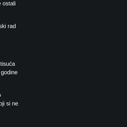
 ostali
ski rad
tisuća
e godine
o
ji si ne