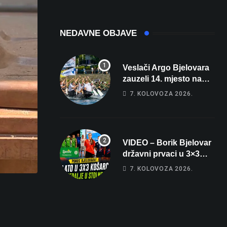
sobe i terasa koja
čak 145,9 dB!
osvaja
NEDAVNE OBJAVE
Veslači Argo Bjelovara
zauzeli 14. mjesto na
brzincu
7. KOLOVOZA 2026.
VIDEO – Borik Bjelovar
državni prvaci u 3×3
košarci, Klara Končar je
7. KOLOVOZA 2026.
prvakinja Hrvatske u
stolnom tenisu!