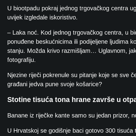
U biootpadu pokraj jednog trgovačkog centra ugl
uvijek izgledale iskoristivo.
– Laka noć. Kod jednog trgovačkog centra, u b
ponuđene beskućnicima ili podijeljene ljudima ko
stanju. Možda krivo razmišljam… Uglavnom, jako
fotografiju.
Njezine riječi pokrenule su pitanje koje se sve
građani jedva pune svoje košarice?
Stotine tisuća tona hrane završe u otp
Banane iz riječke kante samo su jedan prizor, n
U Hrvatskoj se godišnje baci gotovo 300 tisuća 