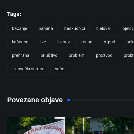
Tags:
bacanje
banana
beskućnici
bjelovar
bjelov
košarica
live
luksuz
meso
otpad
pek
prehrana
priuštivo
problem
proizvod
proiz
trgovački centar
voće
Povezane objave