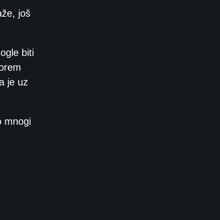
že, još
gle biti
gorem
a je uz
no mnogi