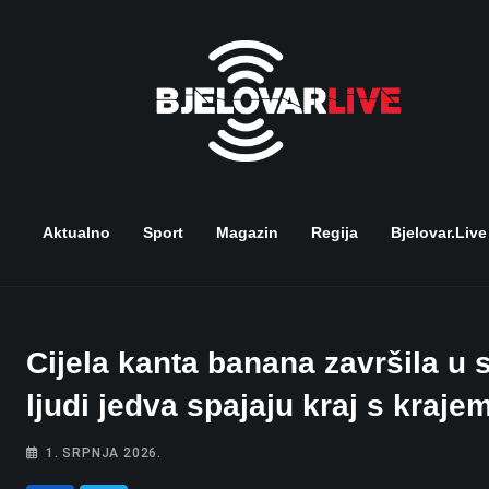
Skip
to
content
Aktualno
Sport
Magazin
Regija
Bjelovar.live
Cijela kanta banana završila u
ljudi jedva spajaju kraj s kraje
1. SRPNJA 2026.