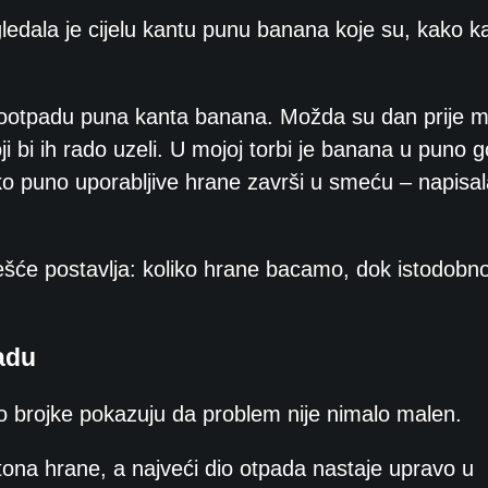
edala je cijelu kantu punu banana koje su, kako ka
iootpadu puna kanta banana. Možda su dan prije mo
ji bi ih rado uzeli. U mojoj torbi je banana u puno 
 puno uporabljive hrane završi u smeću – napisal
 češće postavlja: koliko hrane bacamo, dok istodob
adu
o brojke pokazuju da problem nije nimalo malen.
tona hrane, a najveći dio otpada nastaje upravo u