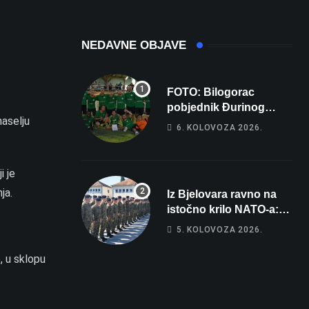
NEDAVNE OBJAVE
FOTO: Bilogorac
pobjednik Đurinog
naselju
memorijala
6. KOLOVOZA 2026.
i je
ja.
Iz Bjelovara ravno na
istočno krilo NATO-a:
Evo kamo odlazi 82
5. KOLOVOZA 2026.
hrvatska vojnika i 6
vojnikinja
, u sklopu