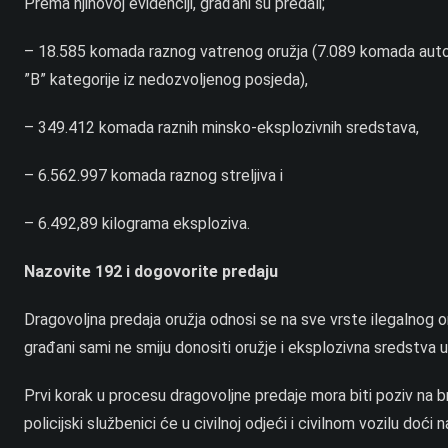
Prema njihovoj evidenciji, građani su predali;
– 18.585 komada raznog vatrenog oružja (7.089 komada auto
”B” kategorije iz nedozvoljenog posjeda),
– 349.412 komada raznih minsko-eksplozivnih sredstava,
– 6.562.997 komada raznog streljiva i
– 6.492,89 kilograma eksploziva.
Nazovite 192 i dogovorite predaju
Dragovoljna predaja oružja odnosi se na sve vrste ilegalnog oru
građani sami ne smiju donositi oružje i eksplozivna sredstva u 
Prvi korak u procesu dragovoljne predaje mora biti poziv na 
policijski službenici će u civilnoj odjeći i civilnom vozilu do