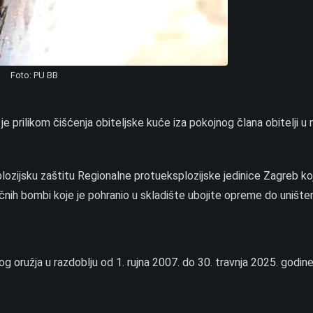
Foto: PU BB
 je prilikom čišćenja obiteljske kuće iza pokojnog člana obitelji u 
lozijsku zaštitu Regionalne protueksplozijske jedinice Zagreb koj
čnih bombi koje je pohranio u skladište ubojite opreme do uništen
og oružja u razdoblju od 1. rujna 2007. do 30. travnja 2025. godine