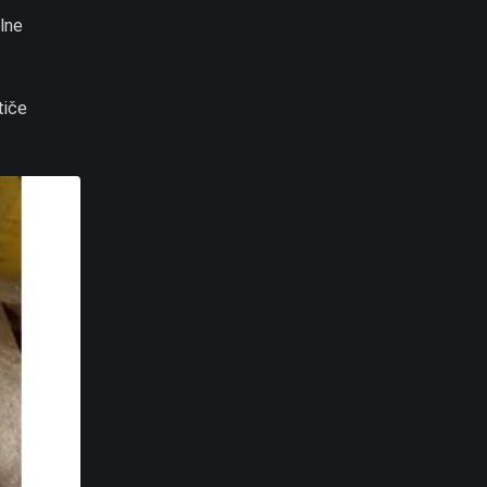
alne
tiče