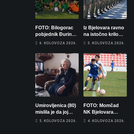
FOTO: Bilogorac
Iz Bjelovara ravno
pobjednik Đurinog
na istočno krilo
memorijala
NATO-a: Evo kamo
6. KOLOVOZA 2026.
5. KOLOVOZA 2026.
odlazi 82 hrvatska
vojnika i 6
vojnikinja
Umirovljenica (80)
FOTO: Momčad
mislila je da joj
NK Bjelovara
piše kći pa ostala
poprima jesenski
5. KOLOVOZA 2026.
4. KOLOVOZA 2026.
bez 1000 eura
izgled