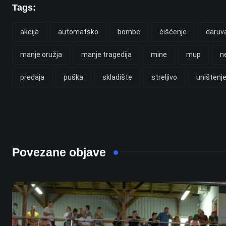
Tags:
akcija
automatsko
bombe
čišćenje
daruv
manje oružja
manje tragedija
mine
mup
n
predaja
puška
skladište
streljivo
uništenj
Povezane objave