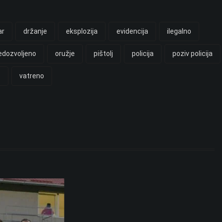
ar
držanje
eksplozija
evidencija
ilegalno
edozvoljeno
oružje
pištolj
policija
poziv policija
e
vatreno