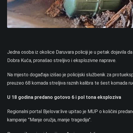
Jedna osoba iz okolice Daruvara policiji je u petak dojavila da
Dobra Kuća, pronašao streljivo i eksplozivne naprave.
Na mjesto događaja izišao je policijski službenik za protueksp
preuzeo 68 komada streljiva raznih kalibra te šest komada ru
U 18 godina predano gotovo 6 i pol tona eksploziva
Regionalni portal Bjelovar.live upitao je MUP o količini predan
kampanje ”Manje oružja, manje tragedija”.