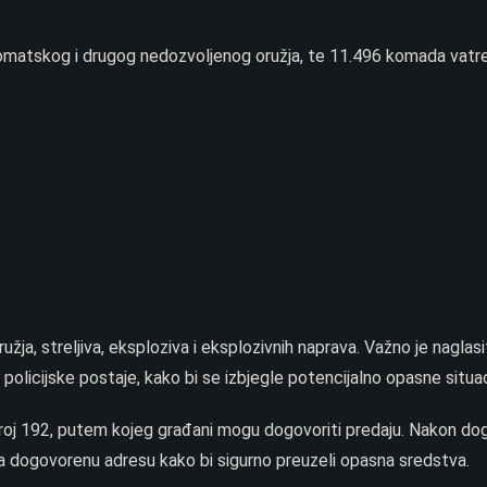
matskog i drugog nedozvoljenog oružja, te 11.496 komada vatr
žja, streljiva, eksploziva i eksplozivnih naprava. Važno je naglasi
policijske postaje, kako bi se izbjegle potencijalno opasne situac
broj 192, putem kojeg građani mogu dogovoriti predaju. Nakon do
ći na dogovorenu adresu kako bi sigurno preuzeli opasna sredstva.