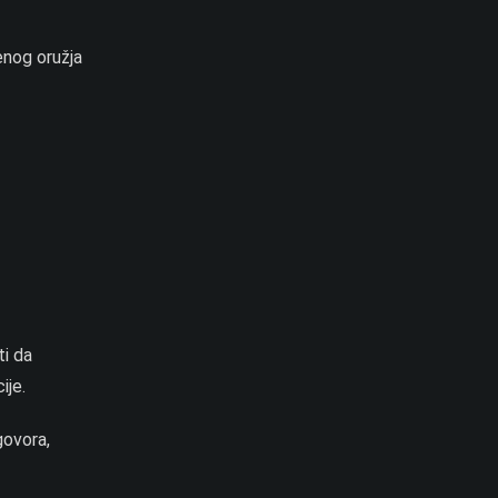
enog oružja
ti da
ije.
govora,