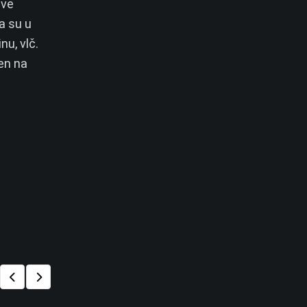
ive
a su u
nu, vlč.
en na