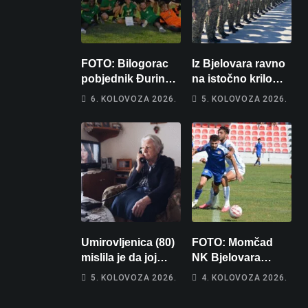
FOTO: Bilogorac
Iz Bjelovara ravno
pobjednik Đurinog
na istočno krilo
memorijala
NATO-a: Evo kamo
6. KOLOVOZA 2026.
5. KOLOVOZA 2026.
odlazi 82 hrvatska
vojnika i 6
vojnikinja
Umirovljenica (80)
FOTO: Momčad
mislila je da joj
NK Bjelovara
piše kći pa ostala
poprima jesenski
5. KOLOVOZA 2026.
4. KOLOVOZA 2026.
bez 1000 eura
izgled