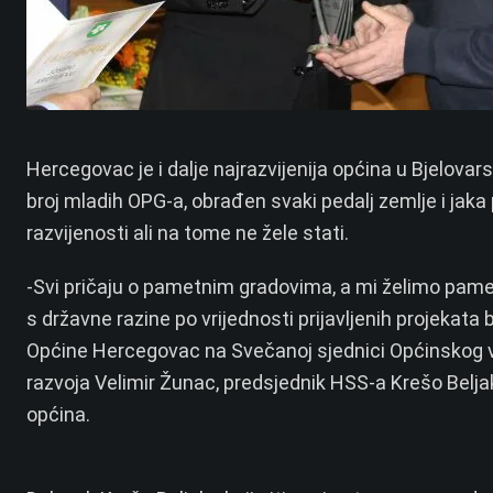
Hercegovac je i dalje najrazvijenija općina u Bjelovars
broj mladih OPG-a, obrađen svaki pedalj zemlje i jaka
razvijenosti ali na tome ne žele stati.
-Svi pričaju o pametnim gradovima, a mi želimo pamet
s državne razine po vrijednosti prijavljenih projekata 
Općine Hercegovac na Svečanoj sjednici Općinskog vije
razvoja Velimir Žunac, predsjednik HSS-a Krešo Beljak,
općina.