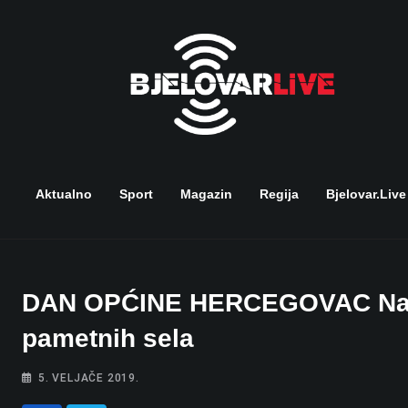
Skip
to
content
Aktualno
Sport
Magazin
Regija
Bjelovar.live
DAN OPĆINE HERCEGOVAC Najraz
pametnih sela
5. VELJAČE 2019.