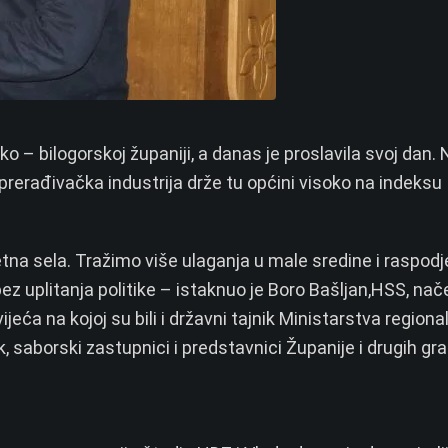
ko – bilogorskoj županiji, a danas je proslavila svoj dan. 
 prerađivačka industrija drže tu općini visoko na indeksu
na sela. Tražimo više ulaganja u male sredine i raspodj
bez uplitanja politike – istaknuo je Boro Bašljan,HSS, nač
ća na kojoj su bili i državni tajnik Ministarstva regiona
 saborski zastupnici i predstavnici Županije i drugih gra