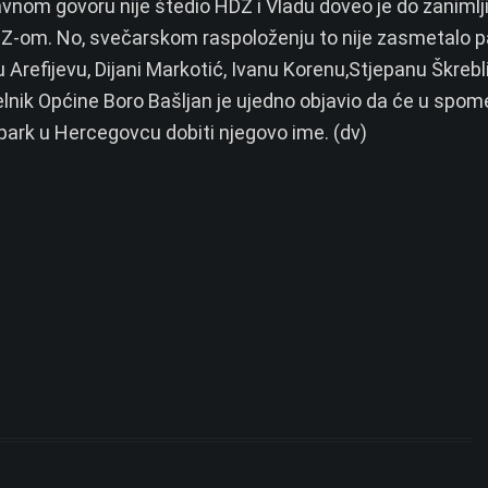
avnom govoru nije štedio HDZ i Vladu doveo je do zanimlj
s HDZ-om. No, svečarskom raspoloženju to nije zasmetalo p
refijevu, Dijani Markotić, Ivanu Korenu,Stjepanu Škrebli
lnik Općine Boro Bašljan je ujedno objavio da će u spom
park u Hercegovcu dobiti njegovo ime. (dv)