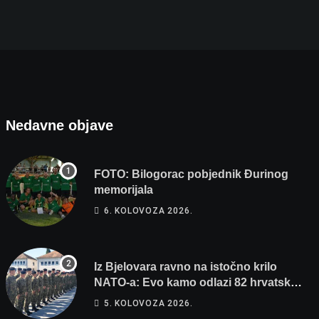
Iz Bjelovara ravno na istočno krilo NATO-a: Evo
5. KOLOVOZA 2026.
Nedavne objave
FOTO: Bilogorac pobjednik Đurinog
memorijala
6. KOLOVOZA 2026.
Iz Bjelovara ravno na istočno krilo
NATO-a: Evo kamo odlazi 82 hrvatska
vojnika i 6 vojnikinja
5. KOLOVOZA 2026.