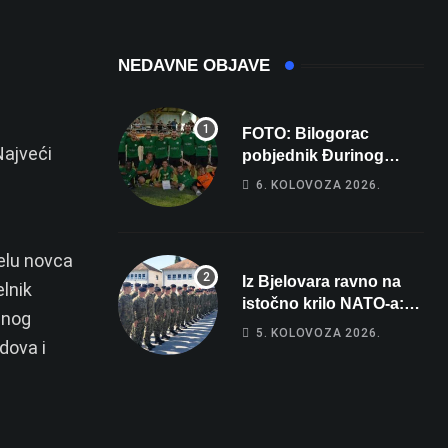
NEDAVNE OBJAVE
FOTO: Bilogorac
Najveći
pobjednik Đurinog
memorijala
6. KOLOVOZA 2026.
elu novca
Iz Bjelovara ravno na
elnik
istočno krilo NATO-a:
lnog
Evo kamo odlazi 82
5. KOLOVOZA 2026.
dova i
hrvatska vojnika i 6
vojnikinja