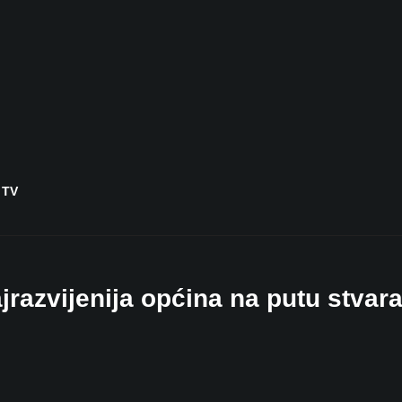
 TV
vijenija općina na putu stvara