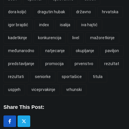
dora koljić
dragutin hubak
državno
hrvatska
igor brajdić
index
isalija
iva hajtić
kadetkinje
konkurencija
livel
mažoretkinje
međunarodno
natjecanje
okupljanje
paviljon
predstavljanje
promocija
prvenstvo
rezultat
rezultati
seniorke
sportašice
titula
uspjeh
viceprvakinje
vrhunski
Share This Post: