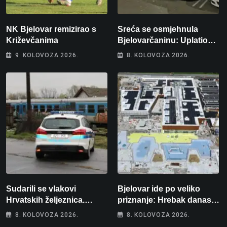
NK Bjelovar remizirao s
Sreća se osmjehnula
Križevčanima
Bjelovarčaninu: Uplatio
samo 4 eura, a osvojio
9. KOLOVOZA 2026.
8. KOLOVOZA 2026.
više od 80 tisuća eura
Sudarili se vlakovi
Bjelovar ide po veliko
Hrvatskih željeznica.
priznanje: Hrebak danas u
Šestero osoba teško
Parizu predstavlja
8. KOLOVOZA 2026.
8. KOLOVOZA 2026.
ozlijeđeno, mlađa žena na
Wellovar za domaćina