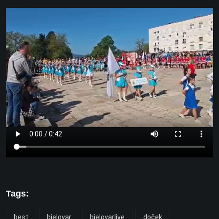
Tags:
best
bjelovar
bjelovarlive
doček