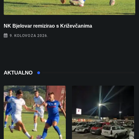
NK Bjelovar remizirao s Križevčanima
S
e
9. KOLOVOZA 2026.
AKTUALNO