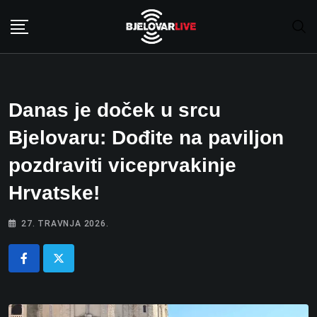
Skip
to
content
Danas je doček u srcu
Bjelovaru: Dođite na paviljon
pozdraviti viceprvakinje
Hrvatske!
27. TRAVNJA 2026.