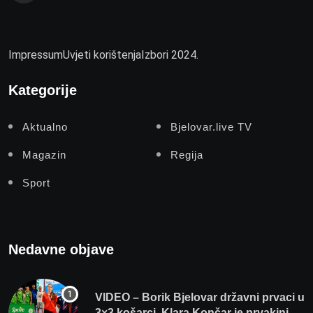
Impressum
Uvjeti korištenja
Izbori 2024.
Kategorije
Aktualno
Bjelovar.live TV
Magazin
Regija
Sport
Nedavne objave
VIDEO – Borik Bjelovar državni prvaci u
3×3 košarci, Klara Končar je prvakinja