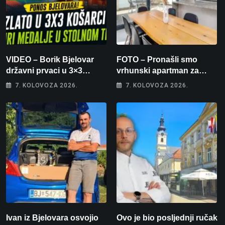
VIDEO – Borik Bjelovar
FOTO – Pronašli smo
državni prvaci u 3×3
vrhunski apartman za
košarci, Klara Končar je
odmor: Pogled na more, tri
7. KOLOVOZA 2026.
7. KOLOVOZA 2026.
prvakinja Hrvatske u
spavaće sobe i terasa koja
stolnom tenisu!
osvaja
Ivan iz Bjelovara osvojio
Ovo je bio posljednji ručak