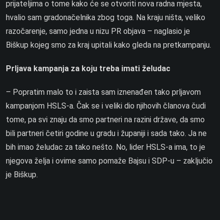
prijateljima o tome kako će se otvoriti nova radna mjesta,
hvalio sam gradonačelnika zbog toga. Na kraju ništa, veliko
razočarenje, samo jedna u nizu PR objava – naglasio je
Biškup kojeg smo za kraj upitali kako gleda na pretkampanju.
Prljava kampanja za koju treba imati želudac
– Popratim malo to i zaista sam iznenađen tako prljavom
kampanjom HSLS-a. Čak se i veliki dio njihovih članova čudi
tome, pa svi znaju da smo partneri na razini države, da smo
bili partneri četiri godine u gradu i županiji i sada tako. Ja ne
bih imao želudac za tako nešto. No, lider HSLS-a ima, to je
njegova želja i ovime samo pomaže Bajsu i SDP-u – zaključio
je Biškup.