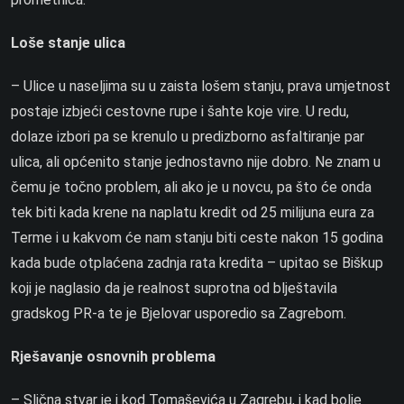
Loše stanje ulica
– Ulice u naseljima su u zaista lošem stanju, prava umjetnost
postaje izbjeći cestovne rupe i šahte koje vire. U redu,
dolaze izbori pa se krenulo u predizborno asfaltiranje par
ulica, ali općenito stanje jednostavno nije dobro. Ne znam u
čemu je točno problem, ali ako je u novcu, pa što će onda
tek biti kada krene na naplatu kredit od 25 milijuna eura za
Terme i u kakvom će nam stanju biti ceste nakon 15 godina
kada bude otplaćena zadnja rata kredita – upitao se Biškup
koji je naglasio da je realnost suprotna od blještavila
gradskog PR-a te je Bjelovar usporedio sa Zagrebom.
Rješavanje osnovnih problema
– Slična stvar je i kod Tomaševića u Zagrebu, i kad bolje