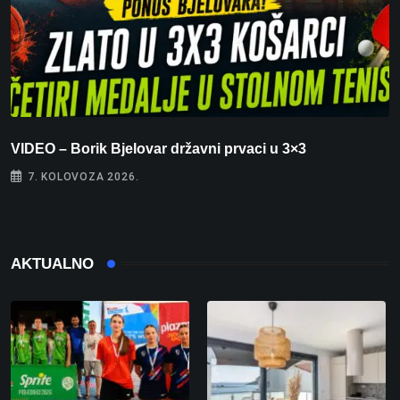
VIDEO – Borik Bjelovar državni prvaci u 3×3
F
7. KOLOVOZA 2026.
AKTUALNO