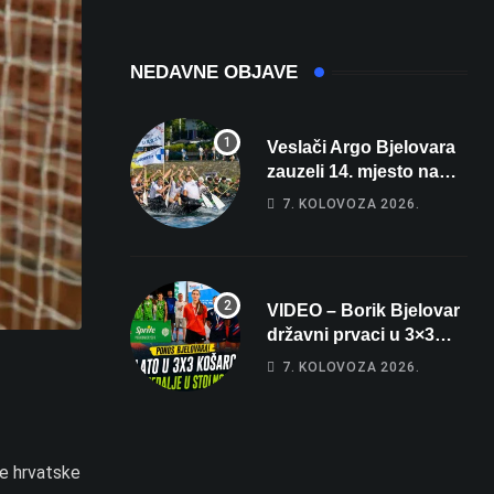
sobe i terasa koja
čak 145,9 dB!
osvaja
NEDAVNE OBJAVE
Veslači Argo Bjelovara
zauzeli 14. mjesto na
brzincu
7. KOLOVOZA 2026.
VIDEO – Borik Bjelovar
državni prvaci u 3×3
košarci, Klara Končar je
7. KOLOVOZA 2026.
prvakinja Hrvatske u
stolnom tenisu!
ve hrvatske