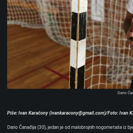
Dario Ča
Piše: Ivan Karačony (ivankaracony@gmail.com)/Foto: Ivan 
Dario Čanađija (30), jedan je od malobrojnih nogometaša iz b