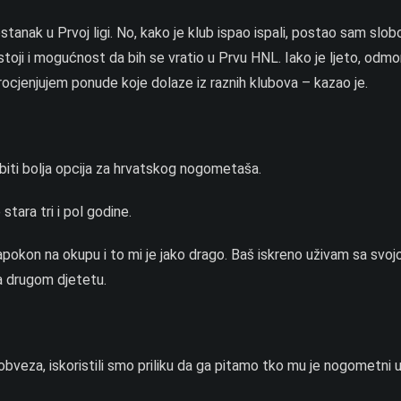
tanak u Prvoj ligi. No, kako je klub ispao ispali, postao sam slob
stoji i mogućnost da bih se vratio u Prvu HNL. Iako je ljeto, odmo
rocjenjujem ponude koje dolaze iz raznih klubova – kazao je.
 biti bolja opcija za hrvatskog nogometaša.
stara tri i pol godine.
apokon na okupu i to mi je jako drago. Baš iskreno uživam sa svojo
a drugom djetetu.
obveza, iskoristili smo priliku da ga pitamo tko mu je nogometni u