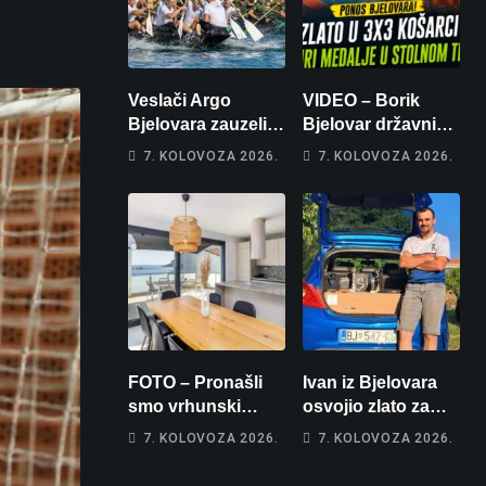
Veslači Argo
VIDEO – Borik
Bjelovara zauzeli
Bjelovar državni
14. mjesto na
prvaci u 3×3
7. KOLOVOZA 2026.
7. KOLOVOZA 2026.
brzincu
košarci, Klara
Končar je
prvakinja Hrvatske
u stolnom tenisu!
FOTO – Pronašli
Ivan iz Bjelovara
smo vrhunski
osvojio zlato za
apartman za
najglasniji audio
7. KOLOVOZA 2026.
7. KOLOVOZA 2026.
odmor: Pogled na
sustav i srušio
more, tri spavaće
osobni rekord od