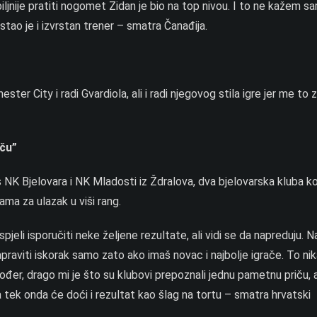
ljnije pratiti nogomet Zidan je bio na top nivou. I to ne kažem 
ostao je i izvrstan trener – smatra Čanađija.
er City i radi Gvardiola, ali i radi njegovog stila igre jer me to 
iču”
NK Bjelovara i NK Mladosti iz Ždralova, dva bjelovarska kluba ko
ma za ulazak u viši rang.
jeli isporučiti neke željene rezultate, ali vidi se da napreduju. N
aviti iskorak samo zato ako imaš novac i najbolje igrače. To nik
ođer, drago mi je što su klubovi prepoznali jednu pametnu priču, a
, a tek onda će doći i rezultat kao šlag na tortu – smatra hrvatski