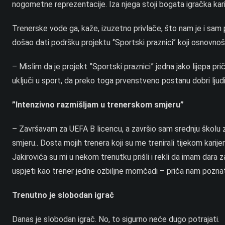
nogometne reprezentacije. Iza njega stoji bogata igračka kari
Trenerske vode ga, kaže, izuzetno privlače, što nam je i sam 
došao dati podršku projektu ‘’Sportski praznici’’ koji osnovn
– Mislim da je projekt ”Sportski praznici” jedna jako lijepa pr
uključi u sport, da preko toga prvenstveno postanu dobri ljudi
”Intenzivno razmišljam u trenerskom smjeru”
– Završavam za UEFA B licencu, a završio sam srednju školu 
smjeru.. Dosta mojih trenera koji su me trenirali tijekom kari
Jakirovića su mi u nekom trenutku prišli i rekli da imam dara 
uspjeti kao trener jedne ozbiljne momčadi – priča nam pozn
Trenutno je slobodan igrač
Danas je slobodan igrač. No, to sigurno neće dugo potrajati.