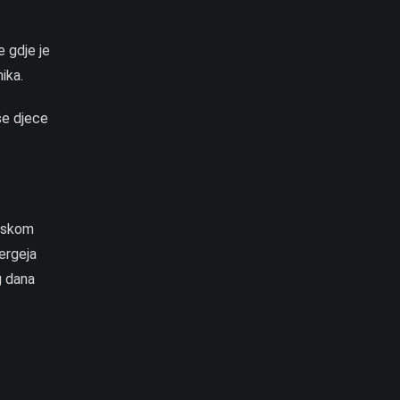
e gdje je
ika.
iše djece
erskom
Sergeja
g dana