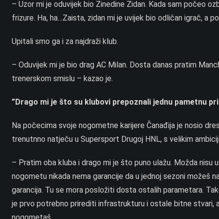
– Uzor mi je oduvijek bio Zinedine Zidan. Kada sam počeo ozbi
frizure. Ha, ha…Zaista, zidan mi je uvijek bio odličan igrač, a p
Upitali smo ga i za najdraži klub.
– Oduvijek mi je bio drag AC Milan. Dosta danas pratim Manchest
trenerskom smislu – kazao je.
”Drago mi je što su klubovi prepoznali jednu pametnu pr
Na počecima svoje nogometne karijere Čanađija je nosio dres 
trenutnno natječu u Supersport Drugoj HNL, s velikim ambicija
– Pratim oba kluba i drago mi je što puno ulažu. Možda nisu usp
nogometu nikada nema garancije da u jednoj sezoni možeš napr
garancija. Tu se mora posložiti dosta ostalih parametara. Tak
je prvo potrebno prirediti infrastrukturu i ostale bitne stvari
nogometaš.