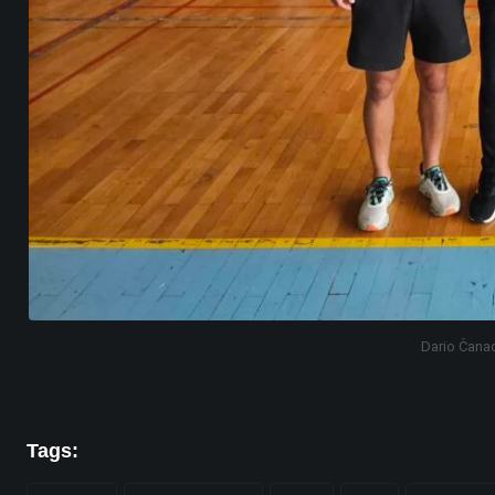
Dario Čanađ
Tags: