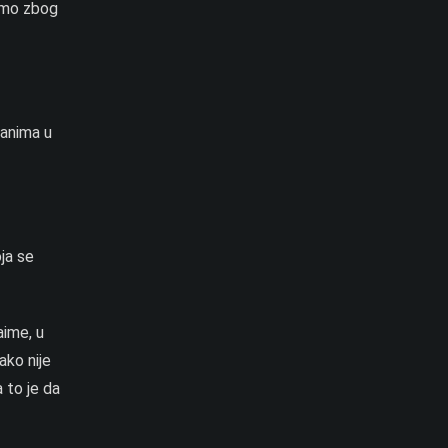
samo zbog
zanima u
ja se
aime, u
ako nije
 to je da