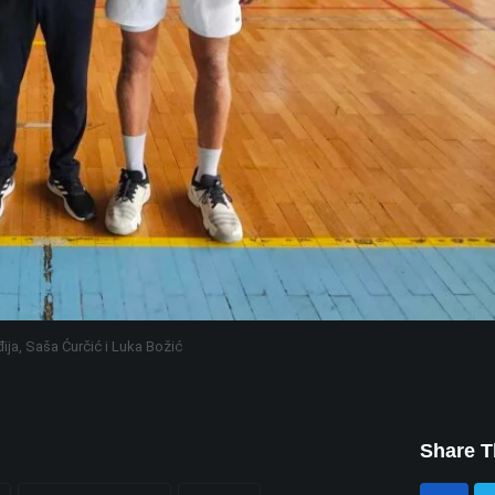
ija, Saša Ćurčić i Luka Božić
Share T