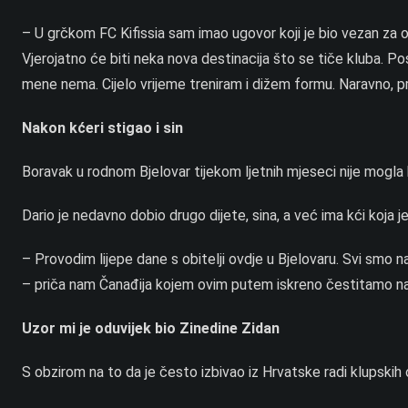
– U grčkom FC Kifissia sam imao ugovor koji je bio vezan za os
Vjerojatno će biti neka nova destinacija što se tiče kluba. Po
mene nema. Cijelo vrijeme treniram i dižem formu. Naravno, p
Nakon kćeri stigao i sin
Boravak u rodnom Bjelovar tijekom ljetnih mjeseci nije mogla
Dario je nedavno dobio drugo dijete, sina, a već ima kći koja je 
– Provodim lijepe dane s obitelji ovdje u Bjelovaru. Svi smo n
– priča nam Čanađija kojem ovim putem iskreno čestitamo n
Uzor mi je oduvijek bio Zinedine Zidan
S obzirom na to da je često izbivao iz Hrvatske radi klupskih 