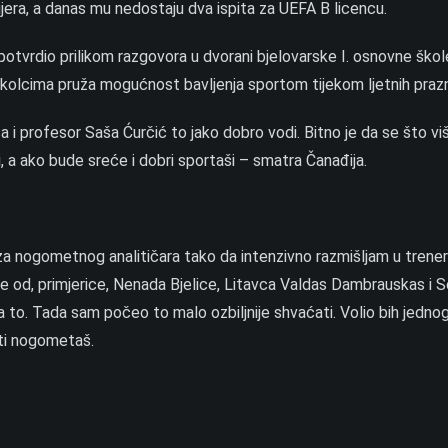
jera, a danas mu nedostaju dva ispita za UEFA B licencu.
potvrdio prilikom razgovora u dvorani bjelovarske I. osnovne škol
oškolcima pruža mogućnost bavljenja sportom tijekom ljetnih prazn
iča i profesor Saša Ćurčić to jako dobro vodi. Bitno je da se što v
, a ako bude sreće i dobri sportaši – smatra Čanađija.
za nogometnog analitičara tako da intenzivno razmišljam u tren
jere od, primjerice, Nenada Bjelice, Litavca Valdas Dambrauskas i 
za to. Tada sam počeo to malo ozbiljnije shvaćati. Volio bih jedno
ati nogometaš.