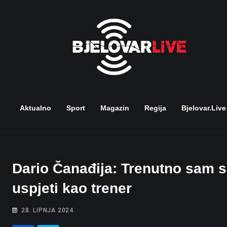
Skip
to
content
Aktualno
Sport
Magazin
Regija
Bjelovar.live
Dario Čanađija: Trenutno sam s
uspjeti kao trener
28. LIPNJA 2024.