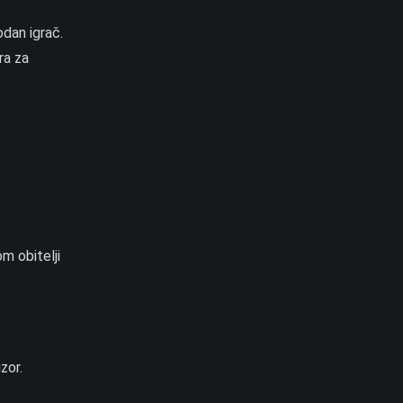
odan igrač.
ra za
m obitelji
zor.