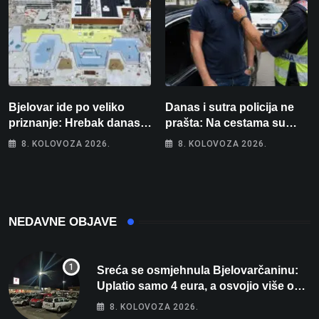
Bjelovar ide po veliko
Danas i sutra policija ne
priznanje: Hrebak danas u
prašta: Na cestama su
Parizu predstavlja
posebno na meti ovi
8. KOLOVOZA 2026.
8. KOLOVOZA 2026.
Wellovar za domaćina
prekršaji
Europskog prvenstva
NEDAVNE OBJAVE
Sreća se osmjehnula Bjelovarčaninu:
Uplatio samo 4 eura, a osvojio više od
80 tisuća eura
8. KOLOVOZA 2026.