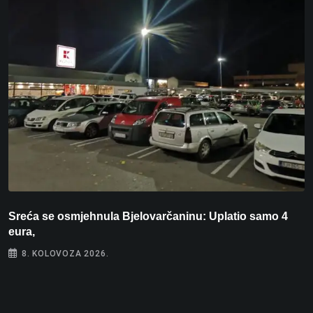
Sreća se osmjehnula Bjelovarčaninu: Uplatio samo 4
S
eura,
t
8. KOLOVOZA 2026.