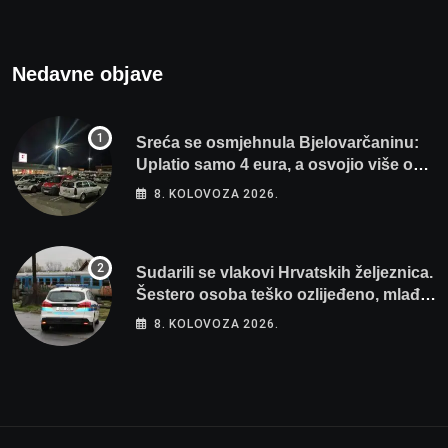
Nedavne objave
Sreća se osmjehnula Bjelovarčaninu:
Uplatio samo 4 eura, a osvojio više od
80 tisuća eura
8. KOLOVOZA 2026.
Sudarili se vlakovi Hrvatskih željeznica.
Šestero osoba teško ozlijeđeno, mlađa
žena na intenzivnoj
8. KOLOVOZA 2026.