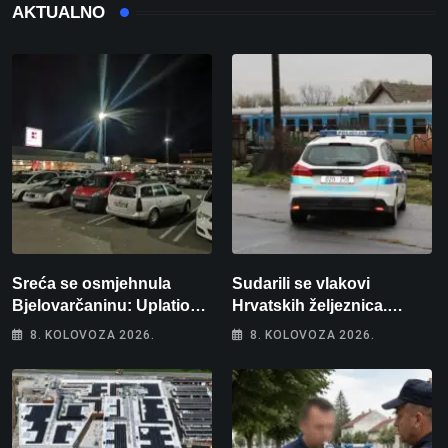
AKTUALNO
Sreća se osmjehnula
Sudarili se vlakovi
Bjelovarčaninu: Uplatio
Hrvatskih željeznica.
samo 4 eura, a osvojio
Šestero osoba teško
8. KOLOVOZA 2026.
8. KOLOVOZA 2026.
više od 80 tisuća eura
ozlijeđeno, mlađa žena na
intenzivnoj