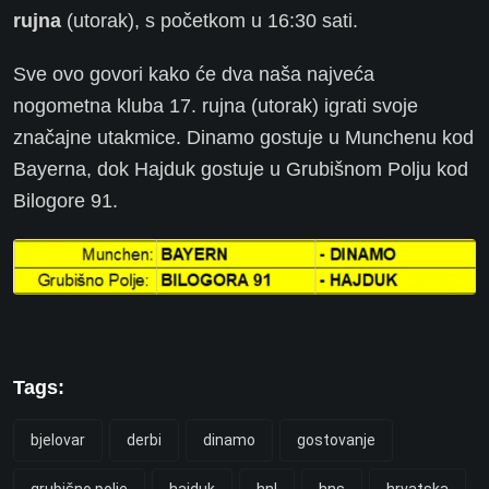
rujna
(utorak), s početkom u 16:30 sati.
Sve ovo govori kako će dva naša najveća
nogometna kluba 17. rujna (utorak) igrati svoje
značajne utakmice. Dinamo gostuje u Munchenu kod
Bayerna, dok Hajduk gostuje u Grubišnom Polju kod
Bilogore 91.
Tags:
bjelovar
derbi
dinamo
gostovanje
grubišno polje
hajduk
hnl
hns
hrvatska