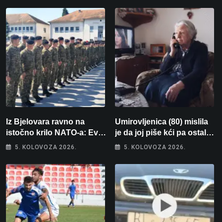
Iz Bjelovara ravno na
Umirovljenica (80) mislila
istočno krilo NATO-a: Evo
je da joj piše kći pa ostala
kamo odlazi 82 hrvatska
bez 1000 eura
5. KOLOVOZA 2026.
5. KOLOVOZA 2026.
vojnika i 6 vojnikinja