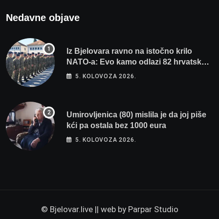
Nedavne objave
Iz Bjelovara ravno na istočno krilo
NATO-a: Evo kamo odlazi 82 hrvatska
vojnika i 6 vojnikinja
5. KOLOVOZA 2026.
Umirovljenica (80) mislila je da joj piše
kći pa ostala bez 1000 eura
5. KOLOVOZA 2026.
© Bjelovar.live || web by
Parpar Studio