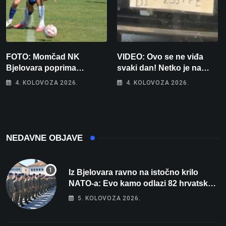
FOTO: Momčad NK
VIDEO: Ovo se ne viđa
Bjelovara poprima
svaki dan! Netko je na
jesenski izgled
auto stavio – ručno
4. KOLOVOZA 2026.
4. KOLOVOZA 2026.
nacrtanu registarsku
oznaku
NEDAVNE OBJAVE
Iz Bjelovara ravno na istočno krilo
NATO-a: Evo kamo odlazi 82 hrvatska
vojnika i 6 vojnikinja
5. KOLOVOZA 2026.