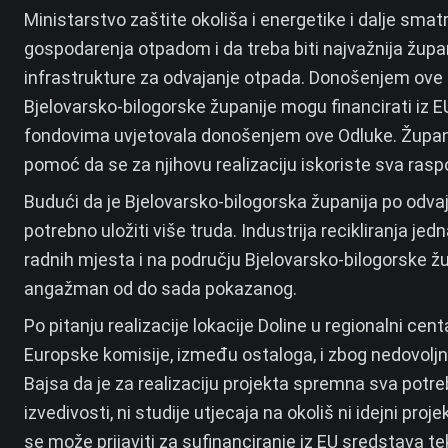
Ministarstvo zaštite okoliša i energetike i dalje smat
gospodarenja otpadom i da treba biti najvažnija župa
infrastrukture za odvajanje otpada. Donošenjem ove Odl
Bjelovarsko-bilogorske županije mogu financirati iz 
fondovima uvjetovala donošenjem ove Odluke. Županija
pomoć da se za njihovu realizaciju iskoriste sva rasp
Budući da je Bjelovarsko-bilogorska županija po odva
potrebno uložiti više truda. Industrija recikliranja je
radnih mjesta i na području Bjelovarsko-bilogorske ž
angažman od do sada pokazanog.
Po pitanju realizacije lokacije Doline u regionalni ce
Europske komisije, između ostaloga, i zbog nedovolj
Bajsa da je za realizaciju projekta spremna sva potreb
izvedivosti, ni studije utjecaja na okoliš ni idejni pro
se može prijaviti za sufinanciranje iz EU sredstava te