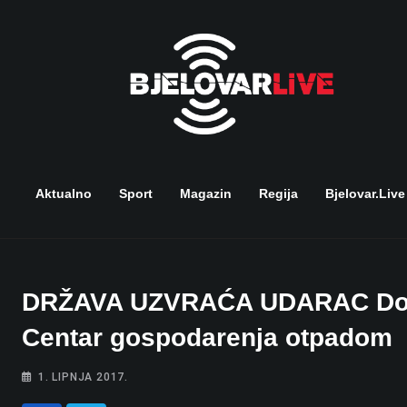
Skip
to
content
Aktualno
Sport
Magazin
Regija
Bjelovar.live
DRŽAVA UZVRAĆA UDARAC Dolin
Centar gospodarenja otpadom
1. LIPNJA 2017.