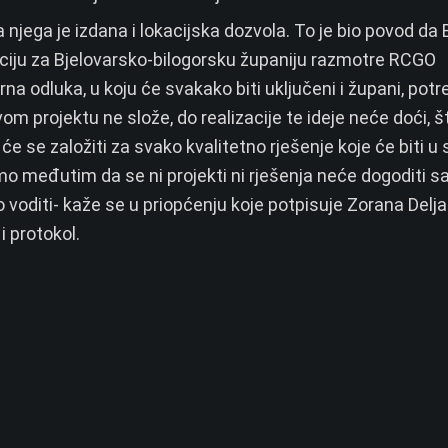
a njega je izdana i lokacijska dozvola. To je bio povod da
aciju za Bjelovarsko-bilogorsku županiju razmotre RCGO
na odluka, u koju će svakako biti uključeni i župani, potr
ovom projektu ne slože, do realizacije te ideje neće doći, š
će se založiti za svako kvalitetno rješenje koje će biti u 
o međutim da se ni projekti ni rješenja neće dogoditi 
no voditi- kaže se u priopćenju koje potpisuje Zorana Delja
 protokol.