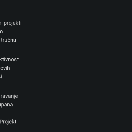
i projekti
im
stručnu
ktivnost
novih
i
bravanje
župana
 Projekt