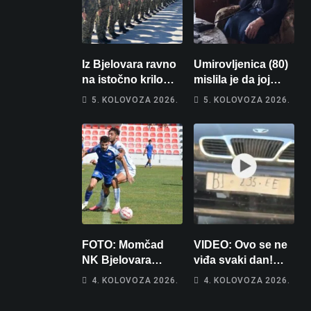
Iz Bjelovara ravno
Umirovljenica (80)
na istočno krilo
mislila je da joj
NATO-a: Evo kamo
piše kći pa ostala
5. KOLOVOZA 2026.
5. KOLOVOZA 2026.
odlazi 82 hrvatska
bez 1000 eura
vojnika i 6
vojnikinja
FOTO: Momčad
VIDEO: Ovo se ne
NK Bjelovara
viđa svaki dan!
poprima jesenski
Netko je na auto
4. KOLOVOZA 2026.
4. KOLOVOZA 2026.
izgled
stavio – ručno
nacrtanu