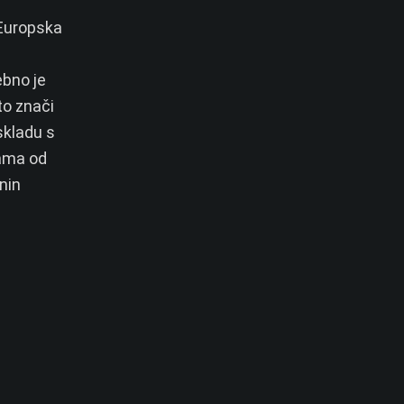
 Europska
ebno je
to znači
skladu s
sama od
nin