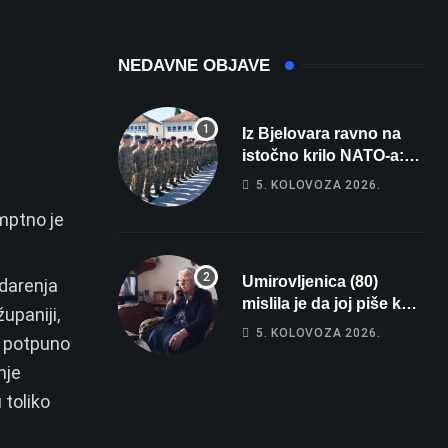
registarsku
oznaku
NEDAVNE OBJAVE
Iz Bjelovara ravno na
istočno krilo NATO-a:
Evo kamo odlazi 82
5. KOLOVOZA 2026.
hrvatska vojnika i 6
mptno je
vojnikinja
Umirovljenica (80)
darenja
mislila je da joj piše kći
upaniji,
pa ostala bez 1000 eura
5. KOLOVOZA 2026.
e potpuno
nje
 toliko