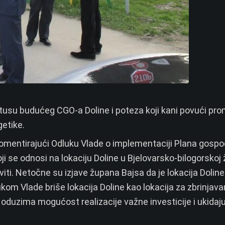
usu budućeg CGO-a Doline i poteza koji kani povući pro
getike.
komentirajući Odluku Vlade o implementaciji Plana gospo
i se odnosi na lokaciju Doline u Bjelovarsko-bilogorskoj ž
viti. Netočne su izjave župana Bajsa da je lokacija Dolin
kom Vlade briše lokacija Doline kao lokacija za zbrinjava
 oduzima mogućost realizacije važne investicije i ukidaju