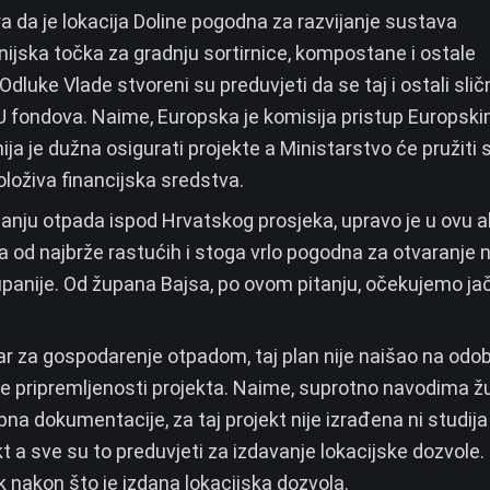
ra da je lokacija Doline pogodna za razvijanje sustava
nijska točka za gradnju sortirnice, kompostane i ostale
uke Vlade stvoreni su preduvjeti da se taj i ostali sličn
EU fondova. Naime, Europska je komisija pristup Europsk
 je dužna osigurati projekte a Ministarstvo će pružiti 
oloživa financijska sredstva.
janju otpada ispod Hrvatskog prosjeka, upravo je u ovu a
dna od najbrže rastućih i stoga vrlo pogodna za otvaranje 
upanije. Od župana Bajsa, po ovom pitanju, očekujemo jač
ntar za gospodarenje otpadom, taj plan nije naišao na odo
ne pripremljenosti projekta. Naime, suprotno navodima 
na dokumentacije, za taj projekt nije izrađena ni studija
jekt a sve su to preduvjeti za izdavanje lokacijske dozvole.
k nakon što je izdana lokacijska dozvola.