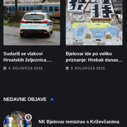
Sudarili se vlakovi
Bjelovar ide po veliko
Hrvatskih željeznica.
priznanje: Hrebak danas u
Šestero osoba teško
Parizu predstavlja
8. KOLOVOZA 2026.
8. KOLOVOZA 2026.
ozlijeđeno, mlađa žena na
Wellovar za domaćina
intenzivnoj
Europskog prvenstva
NEDAVNE OBJAVE
NK Bjelovar remizirao s Križevčanima