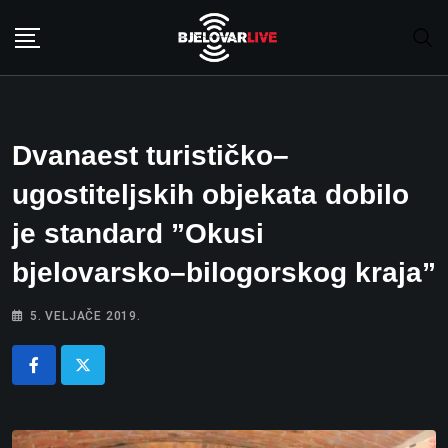
Skip
to
content
Dvanaest turističko–
ugostiteljskih objekata dobilo
je standard ”Okusi
bjelovarsko–bilogorskog kraja”
5. VELJAČE 2019.