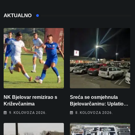
AKTUALNO
NK Bjelovar remizirao s
Sreća se osmjehnula
Križevčanima
Bjelovarčaninu: Uplatio
samo 4 eura, a osvojio
9. KOLOVOZA 2026.
8. KOLOVOZA 2026.
više od 80 tisuća eura