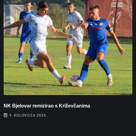
NK Bjelovar remizirao s Križevčanima
S
e
9. KOLOVOZA 2026.