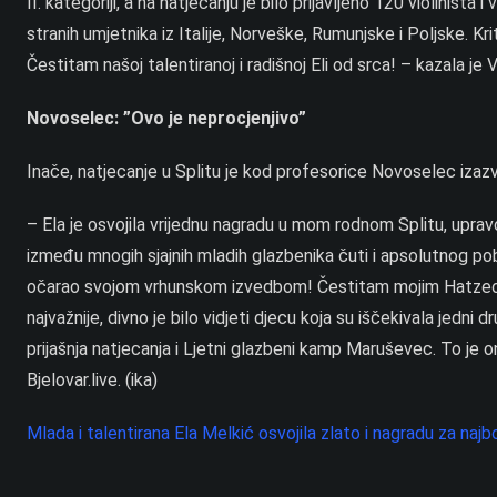
II. kategoriji, a na natjecanju je bilo prijavljeno 120 violinista i
stranih umjetnika iz Italije, Norveške, Rumunjske i Poljske. Krite
Čestitam našoj talentiranoj i radišnoj Eli od srca! – kazala je
Novoselec: ”Ovo je neprocjenjivo”
Inače, natjecanje u Splitu je kod profesorice Novoselec iza
– Ela je osvojila vrijednu nagradu u mom rodnom Splitu, upravo u
između mnogih sjajnih mladih glazbenika čuti i apsolutnog po
očarao svojom vrhunskom izvedbom! Čestitam mojim Hatzeovcim
najvažnije, divno je bilo vidjeti djecu koja su iščekivala jedni dr
prijašnja natjecanja i Ljetni glazbeni kamp Maruševec. To je o
Bjelovar.live. (ika)
Mlada i talentirana Ela Melkić osvojila zlato i nagradu za naj