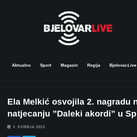
Skip
to
content
Aktualno
Sport
Magazin
Regija
Bjelovar.live
Ela Melkić osvojila 2. nagrad
natjecanju ”Daleki akordi” u Sp
3. SVIBNJA 2025.