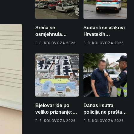
Sreća se
Sudarili se vlakovi
osmjehnula
Hrvatskih
Bjelovarčaninu:
željeznica. Šestero
8. KOLOVOZA 2026.
8. KOLOVOZA 2026.
Uplatio samo 4
osoba teško
eura, a osvojio
ozlijeđeno, mlađa
više od 80 tisuća
žena na
eura
intenzivnoj
Bjelovar ide po
Danas i sutra
veliko priznanje:
policija ne prašta:
Hrebak danas u
Na cestama su
8. KOLOVOZA 2026.
8. KOLOVOZA 2026.
Parizu predstavlja
posebno na meti
Wellovar za
ovi prekršaji