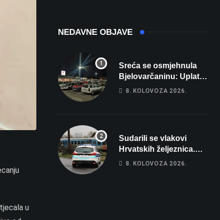
domaćina
Europskog
prvenstva
NEDAVNE OBJAVE
Sreća se osmjehnula
Bjelovarčaninu: Uplatio
samo 4 eura, a osvojio
8. KOLOVOZA 2026.
više od 80 tisuća eura
Sudarili se vlakovi
Hrvatskih željeznica.
Šestero osoba teško
8. KOLOVOZA 2026.
ecanju
ozlijeđeno, mlađa žena
na intenzivnoj
tjecala u