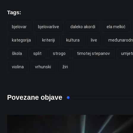
Tags:
bjelovar
bjelovarlive
daleko akordi
ela melkić
kategorija
kriteriji
kultura
live
međunarodn
škola
split
strogo
timotej stepanov
umjetn
violina
vrhunski
žiri
Povezane objave