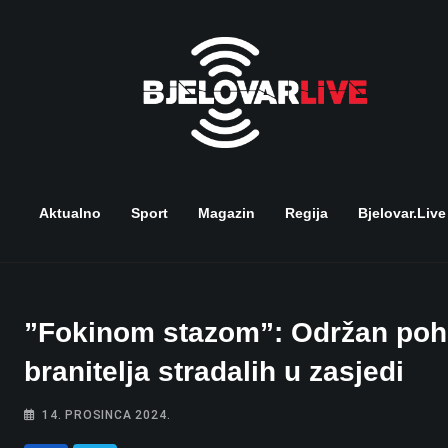
Skip
to
content
Aktualno
Sport
Magazin
Regija
Bjelovar.live
”Fokinom stazom”: Održan poh
branitelja stradalih u zasjedi
14. PROSINCA 2024.