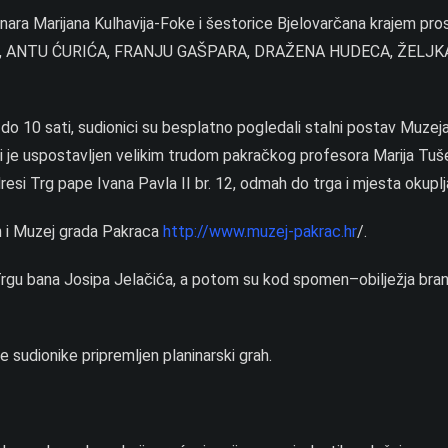
nara Marijana Kulhavija-Foke i šestorice Bjelovarčana krajem pro
, ANTU ĆURIĆA, FRANJU GAŠPARA, DRAŽENA HUDECA, ŽELJK
 do 10 sati, sudionici su besplatno pogledali stalni postav Muzeja
ji je uspostavljen velikim trudom pakračkog profesora Marija Tuš
resi Trg pape Ivana Pavla II br. 12, odmah do trga i mjesta okuplj
en i Muzej grada Pakraca
http://www.muzej-pakrac.hr
/.
Trgu bana Josipa Jelačića, a potom su kod spomen–obilježja bran
sudionike pripremljen planinarski grah.