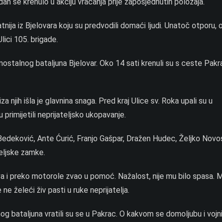
dan se krenulo u akciju vraćanja prije zaposjednutih položaja.
ija iz Bjelovara koju su predvodili domaći ljudi. Unatoč otporu, o
lici 105. brigade.
mostalnog bataljuna Bjelovar. Oko 14 sati krenuli su s ceste Pakr
 njih išla je glavnina snaga. Pred kraj Ulice sv. Roka upali su u
primijetili neprijateljsko ukopavanje.
 Bedeković, Ante Ćurić, Franjo Gašpar, Dražen Hudec, Željko Novo
teljske zamke.
a i preko motorole zvao u pomoć. Nažalost, nije mu bilo spasa. M
e želeći živ pasti u ruke neprijatelja.
og bataljuna vratili su se u Pakrac. O kakvom se domoljubu i vojni