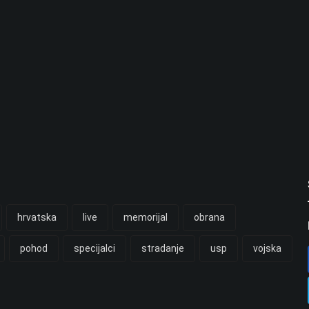
hrvatska
live
memorijal
obrana
pohod
specijalci
stradanje
usp
vojska