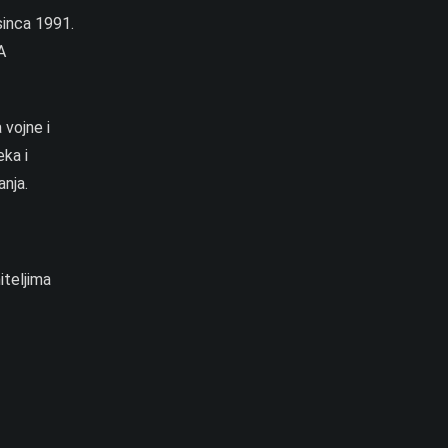
sinca 1991.
A
 vojne i
eka i
anja.
iteljima