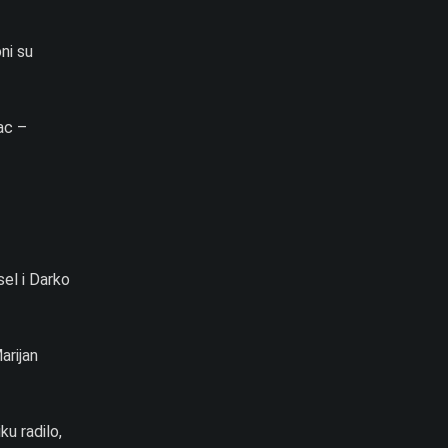
ni su
ac –
sel i Darko
arijan
ku radilo,