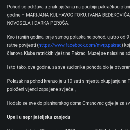
Pohod se održava u znak sjećanja na pogibiju pakračkog plani
godine – MARIJANA KULHAVOG FOKU, IVANA BEDEKOVIĆA
NOVOSELA I DARKA PEROŠA.
Kao i ranijih godina, prije samog polaska na pohod, ujutro od 9
ratne povijesti (
https://www.facebook.com/mvrp.pakrac
) ko
članova Kluba ratničkih vještina Pakrac. Muzej se nalazi na ad
Isto tako, ove godine, za sve sudionike pohoda bio je otvor
Polazak na pohod krenuo je u 10 sati s mjesta okupljanja na 
položeni vijenci zapaljene svijeće. ,
Hodalo se sve do planinarskog doma Omanovac gdje je za sve 
Upali u neprijateljsku zasjedu