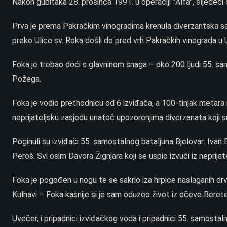
Nakon gubitaka 28. prosinca 1991. u operaciji ”Alfa”, sljedeći 
Prva je prema Pakračkim vinogradima krenula diverzantska satn
preko Ulice sv. Roka došli do pred vrh Pakračkih vinograda u U
Foka je trebao doći s glavninom snaga – oko 200 ljudi 55. sa
Požega.
Foka je vodio prethodnicu od 6 izviđača, a 100-tinjak metara iza
neprijateljsku zasjedu unatoč upozorenjima diverzanata koji su 
Poginuli su izviđači 55. samostalnog bataljuna Bjelovar: Ivan
Peroš. Svi osim Davora Žignjara koji se uspio izvući iz neprija
Foka je pogođen u nogu te se sakrio iza hrpice naslaganih drv
Kulhavi – Foka kasnije si je sam oduzeo život iz očeve Berete n
Uvečer, i pripadnici izviđačkog voda i pripadnici 55. samostaln