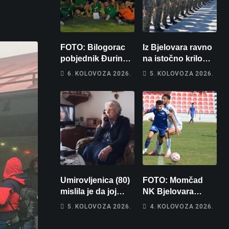
FOTO: Bilogorac
Iz Bjelovara ravno
pobjednik Đurinog
na istočno krilo
memorijala
NATO-a: Evo kamo
6. KOLOVOZA 2026.
5. KOLOVOZA 2026.
odlazi 82 hrvatska
vojnika i 6
vojnikinja
Umirovljenica (80)
FOTO: Momčad
mislila je da joj
NK Bjelovara
piše kći pa ostala
poprima jesenski
5. KOLOVOZA 2026.
4. KOLOVOZA 2026.
bez 1000 eura
izgled