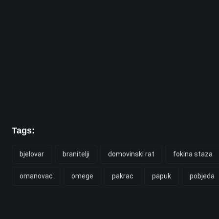
Tags:
bjelovar
branitelji
domovinski rat
fokina staza
omanovac
omege
pakrac
papuk
pobjeda