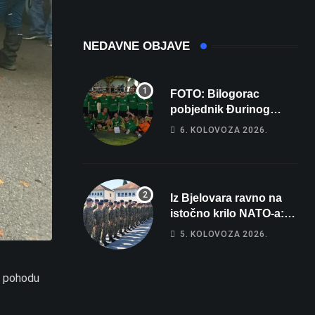
NEDAVNE OBJAVE
FOTO: Bilogorac
pobjednik Đurinog
memorijala
6. KOLOVOZA 2026.
Iz Bjelovara ravno na
istočno krilo NATO-a:
Evo kamo odlazi 82
5. KOLOVOZA 2026.
hrvatska vojnika i 6
vojnikinja
m pohodu