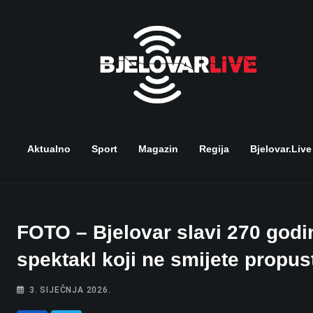
Skip
to
content
Aktualno
Sport
Magazin
Regija
Bjelovar.live
FOTO – Bjelovar slavi 270 godin
spektakl koji ne smijete propust
3. SIJEČNJA 2026.