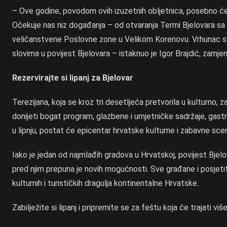
– Ove godine, povodom ovih izuzetnih obljetnica, posebno ćem
Očekuje nas niz događanja – od otvaranja Termi Bjelovara sa 
veličanstvene Poslovne zone u Velikom Korenovu. Vrhunac sve
slovima u povijest Bjelovara – istaknuo je Igor Brajdić, zamje
Rezervirajte si lipanj za Bjelovar
Terezijana, koja se kroz tri desetljeća pretvorila u kulturno,
donijeti bogat program, glazbene i umjetničke sadržaje, gastro
u lipnju, postat će epicentar hrvatske kulturne i zabavne scen
Iako je jedan od najmlađih gradova u Hrvatskoj, povijest Bjel
pred njim prepuna je novih mogućnosti. Sve građane i posjeti
kulturnih i turističkih dragulja kontinentalne Hrvatske.
Zabilježite si lipanj i pripremite se za feštu koja će trajati v