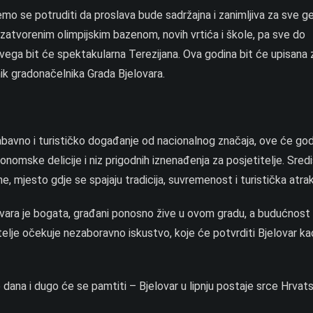
o se potruditi da proslava bude sadržajna i zanimljiva za sve ge
zatvorenim olimpijskim bazenom, novih vrtića i škole, pa sve do
ga bit će spektakularna Terezijana. Ova godina bit će upisana 
nik gradonačelnika Grada Bjelovara.
 zabavno i turističko događanje od nacionalnog značaja, ove će go
nomske delicije i niz prigodnih iznenađenja za posjetitelje. Sred
e, mjesto gdje se spajaju tradicija, suvremenost i turistička atra
ovara je bogata, građani ponosno žive u ovom gradu, a budućnost 
telje očekuje nezaboravno iskustvo, koje će potvrditi Bjelovar ka
iše dana i dugo će se pamtiti – Bjelovar u lipnju postaje srce Hrvats