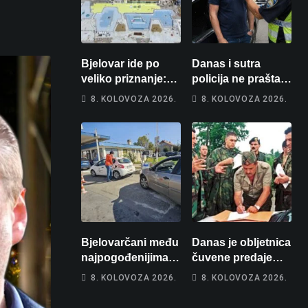
Bjelovar ide po
Danas i sutra
veliko priznanje:
policija ne prašta:
Hrebak danas u
Na cestama su
8. KOLOVOZA 2026.
8. KOLOVOZA 2026.
Parizu predstavlja
posebno na meti
Wellovar za
ovi prekršaji
domaćina
Europskog
prvenstva
Bjelovarčani među
Danas je obljetnica
najpogođenijima:
čuvene predaje
Gorivo im pojede
srpske vojske
8. KOLOVOZA 2026.
8. KOLOVOZA 2026.
gotovo 6 posto
generalu Petru
plaće
Stipetiću