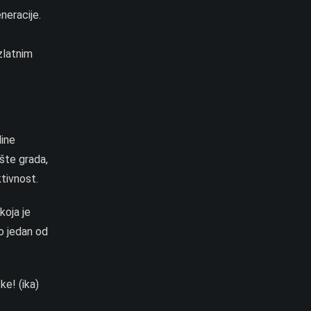
neracije.
zlatnim
dine
ište grada,
ktivnost.
koja je
o jedan od
ke! (ika)