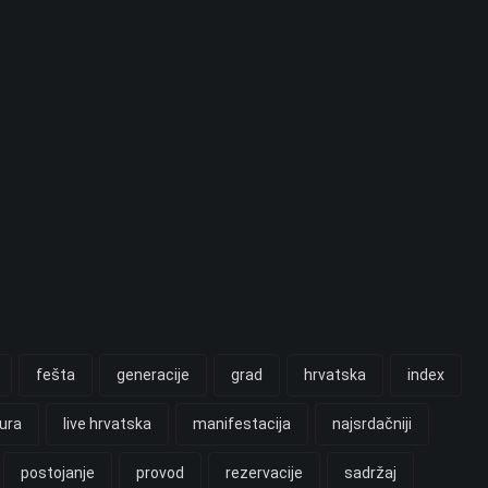
fešta
generacije
grad
hrvatska
index
tura
live hrvatska
manifestacija
najsrdačniji
postojanje
provod
rezervacije
sadržaj