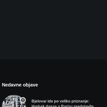
Danas i sutra policija ne prašta: Na cestama
8. KOLOVOZA 2026.
Nedavne objave
Bjelovar ide po veliko priznanje:
Hrebak danas u Parizu predstavlja