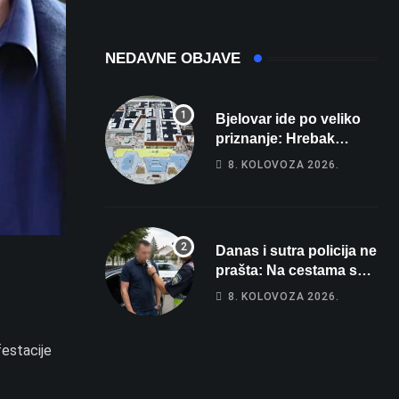
NEDAVNE OBJAVE
Bjelovar ide po veliko
priznanje: Hrebak
danas u Parizu
8. KOLOVOZA 2026.
predstavlja Wellovar za
domaćina Europskog
prvenstva
Danas i sutra policija ne
prašta: Na cestama su
posebno na meti ovi
8. KOLOVOZA 2026.
prekršaji
festacije