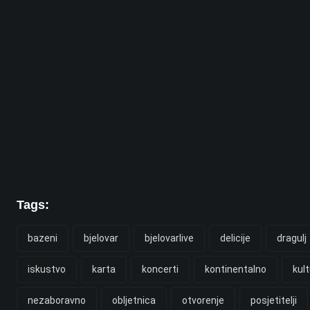
Tags:
bazeni
bjelovar
bjelovarlive
delicije
dragulj
iskustvo
karta
koncerti
kontinentalno
kul
nezaboravno
obljetnica
otvorenje
posjetitelji