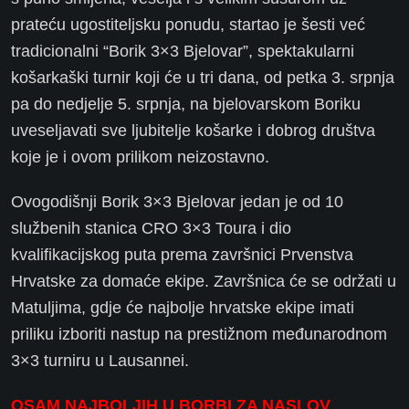
prateću ugostiteljsku ponudu, startao je šesti već
tradicionalni “Borik 3×3 Bjelovar”, spektakularni
košarkaški turnir koji će u tri dana, od petka 3. srpnja
pa do nedjelje 5. srpnja, na bjelovarskom Boriku
uveseljavati sve ljubitelje košarke i dobrog društva
koje je i ovom prilikom neizostavno.
Ovogodišnji Borik 3×3 Bjelovar jedan je od 10
službenih stanica CRO 3×3 Toura i dio
kvalifikacijskog puta prema završnici Prvenstva
Hrvatske za domaće ekipe. Završnica će se održati u
Matuljima, gdje će najbolje hrvatske ekipe imati
priliku izboriti nastup na prestižnom međunarodnom
3×3 turniru u Lausannei.
OSAM NAJBOLJIH U BORBI ZA NASLOV