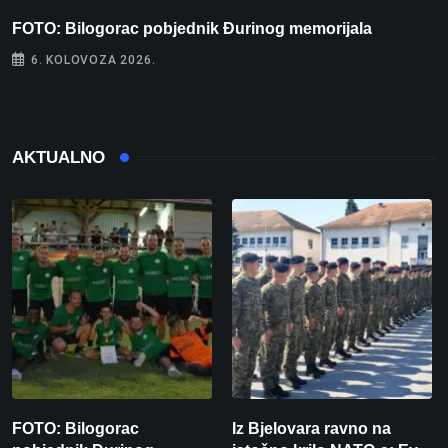
FOTO: Bilogorac pobjednik Đurinog memorijala
I
6. KOLOVOZA 2026.
AKTUALNO
FOTO: Bilogorac
Iz Bjelovara ravno na