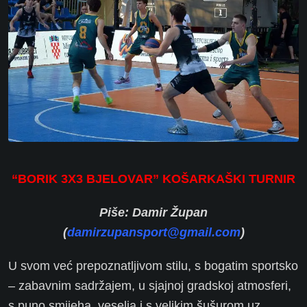
“BORIK 3X3 BJELOVAR” KOŠARKAŠKI TURNIR
Piše: Damir Župan
(
damirzupansport@gmail.com
)
U svom već prepoznatljivom stilu, s bogatim sportsko
– zabavnim sadržajem, u sjajnoj gradskoj atmosferi,
s puno smijeha, veselja i s velikim šušurom uz