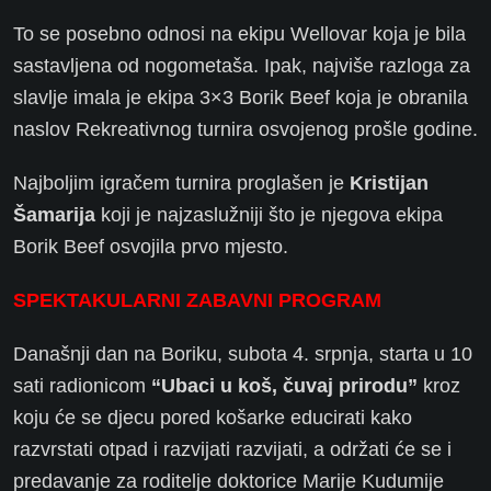
To se posebno odnosi na ekipu Wellovar koja je bila
sastavljena od nogometaša. Ipak, najviše razloga za
slavlje imala je ekipa 3×3 Borik Beef koja je obranila
naslov Rekreativnog turnira osvojenog prošle godine.
Najboljim igračem turnira proglašen je
Kristijan
Šamarija
koji je najzaslužniji što je njegova ekipa
Borik Beef osvojila prvo mjesto.
SPEKTAKULARNI ZABAVNI PROGRAM
Današnji dan na Boriku, subota 4. srpnja, starta u 10
sati radionicom
“Ubaci u koš, čuvaj prirodu”
kroz
koju će se djecu pored košarke educirati kako
razvrstati otpad i razvijati razvijati, a održati će se i
predavanje za roditelje doktorice Marije Kudumije