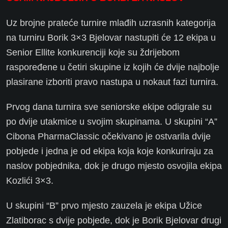
Uz brojne prateće turnire mlađih uzrasnih kategorija
na turniru Borik 3×3 Bjelovar nastupiti će 12 ekipa u
Senior Ellite konkurenciji koje su ždrijebom
raspoređene u četiri skupine iz kojih će dvije najbolje
plasirane izboriti pravo nastupa u nokaut fazi turnira.
Prvog dana turnira sve seniorske ekipe odigrale su
po dvije utakmice u svojim skupinama. U skupini “A”
Cibona PharmaClassic očekivano je ostvarila dvije
pobjede i jedna je od ekipa koja koje konkuriraju za
naslov pobjednika, dok je drugo mjesto osvojila ekipa
Kozlići 3×3.
U skupini “B” prvo mjesto zauzela je ekipa Užice
Zlatiborac s dvije pobjede, dok je Borik Bjelovar drugi