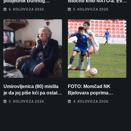
pobjednik Đurinog
istočno krilo NATO-a: Evo
memorijala
kamo odlazi 82 hrvatska
6. KOLOVOZA 2026.
5. KOLOVOZA 2026.
vojnika i 6 vojnikinja
Umirovljenica (80) mislila
FOTO: Momčad NK
je da joj piše kći pa ostala
Bjelovara poprima
bez 1000 eura
jesenski izgled
5. KOLOVOZA 2026.
4. KOLOVOZA 2026.