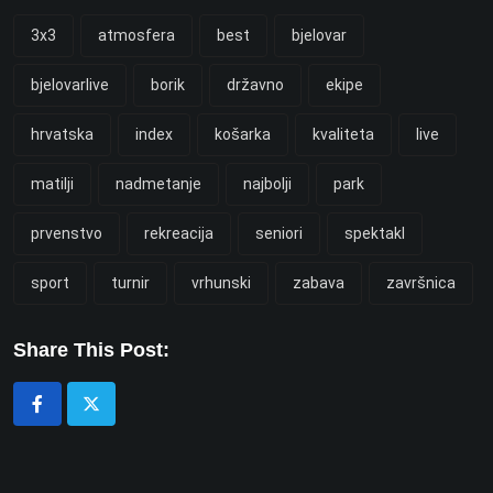
3x3
atmosfera
best
bjelovar
bjelovarlive
borik
državno
ekipe
hrvatska
index
košarka
kvaliteta
live
matilji
nadmetanje
najbolji
park
prvenstvo
rekreacija
seniori
spektakl
sport
turnir
vrhunski
zabava
završnica
Share This Post: