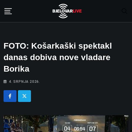
Skip
to
content
FOTO: Košarkaški spektakl
danas dobiva nove vladare
Borika
4. SRPNJA 2026.