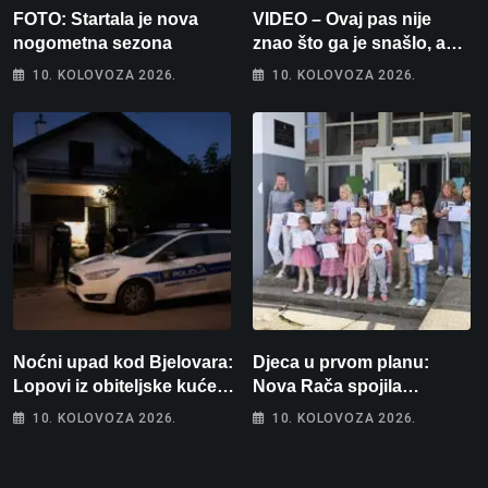
FOTO: Startala je nova
VIDEO – Ovaj pas nije
nogometna sezona
znao što ga je snašlo, a
njegova reakcija je
10. KOLOVOZA 2026.
10. KOLOVOZA 2026.
urnebesna
Noćni upad kod Bjelovara:
Djeca u prvom planu:
Lopovi iz obiteljske kuće
Nova Rača spojila
odnijeli novac i zlato
nogomet, programiranje,
10. KOLOVOZA 2026.
10. KOLOVOZA 2026.
engleski i folklor u jedan
projekt