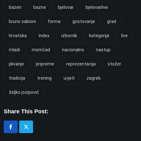
bazen
bazne
bjelovar
bjelovarlive
bruno sabioni
forma
gostovanje
grad
hrvatska
index
izbornik
kategorija
live
mladi
momčad
nacionalno
nastup
plivanje
pripreme
reprezentacija
stožer
tradicija
trening
uvjeti
zagreb
željko jozipović
Share This Post: