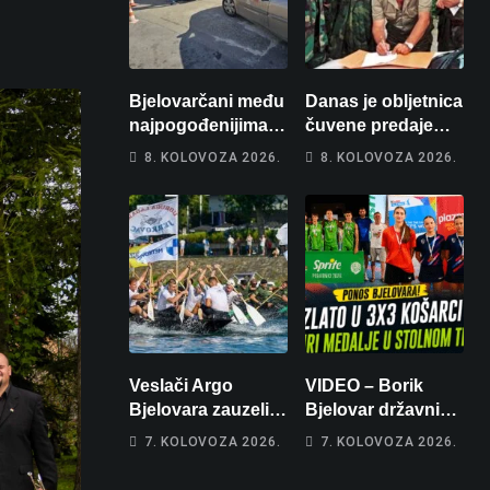
Bjelovarčani među
Danas je obljetnica
najpogođenijima:
čuvene predaje
Gorivo im pojede
srpske vojske
8. KOLOVOZA 2026.
8. KOLOVOZA 2026.
gotovo 6 posto
generalu Petru
plaće
Stipetiću
Veslači Argo
VIDEO – Borik
Bjelovara zauzeli
Bjelovar državni
14. mjesto na
prvaci u 3×3
7. KOLOVOZA 2026.
7. KOLOVOZA 2026.
brzincu
košarci, Klara
Končar je