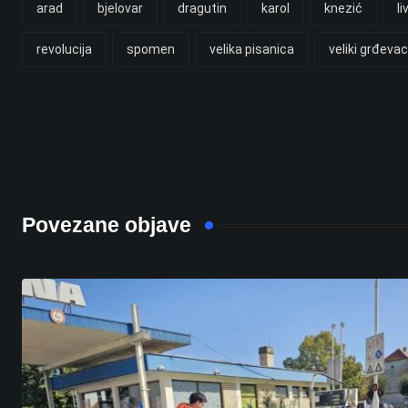
arad
bjelovar
dragutin
karol
knezić
li
revolucija
spomen
velika pisanica
veliki grđevac
Povezane objave