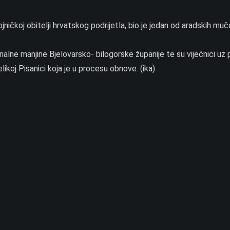
ičkoj obitelji hrvatskog podrijetla, bio je jedan od aradskih muč
alne manjine Bjelovarsko- bilogorske županije te su vijećnici uz 
ikoj Pisanici koja je u procesu obnove. (ika)