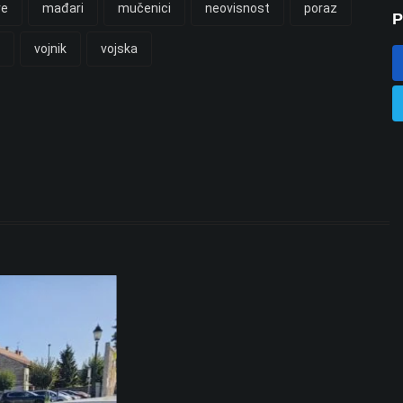
ve
mađari
mučenici
neovisnost
poraz
P
vojnik
vojska