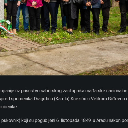
županije uz prisustvo saborskog zastupnika mađarske nacionalne
 ispred spomenika Dragutinu (Karolu) Kneziću u Velikom Grđevcu 
 mučenike.
 1 pukovnik) koji su pogubljeni 6. listopada 1849. u Aradu nakon po