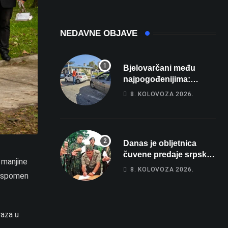
prvakinja Hrvatske
u stolnom tenisu!
NEDAVNE OBJAVE
Bjelovarčani među
najpogođenijima:
Gorivo im pojede
8. KOLOVOZA 2026.
gotovo 6 posto plaće
Danas je obljetnica
čuvene predaje srpske
 manjine
vojske generalu Petru
8. KOLOVOZA 2026.
i spomen
Stipetiću
raza u