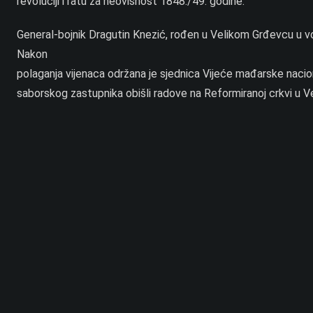
revoluciji i ratu za neovisnost 1848./49. godine.
General-bojnik Dragutin Knezić, rođen u Velikom Grđevcu u vojn
Nakon
polaganja vijenaca održana je sjednica Vijeće mađarske nacion
saborskog zastupnika obišli radove na Reformiranoj crkvi u Vel