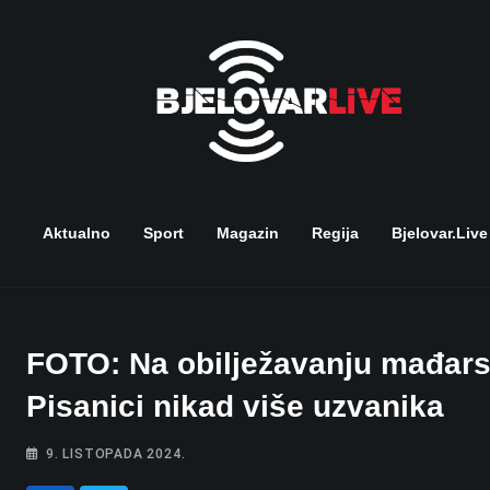
Skip
to
content
Aktualno
Sport
Magazin
Regija
Bjelovar.live
FOTO: Na obilježavanju mađarsk
Pisanici nikad više uzvanika
9. LISTOPADA 2024.