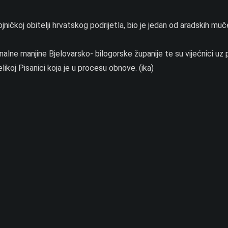
ičkoj obitelji hrvatskog podrijetla, bio je jedan od aradskih muč
alne manjine Bjelovarsko- bilogorske županije te su vijećnici uz 
ikoj Pisanici koja je u procesu obnove. (ika)