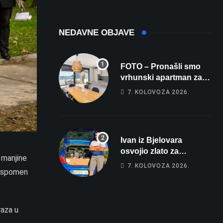
Michelinov chef
opravdanja
sprema veliko
iznenađenje za
NEDAVNE OBJAVE
Bjelovar
FOTO – Pronašli smo
vrhunski apartman za
odmor: Pogled na
7. KOLOVOZA 2026.
more, tri spavaće sobe i
terasa koja osvaja
Ivan iz Bjelovara
osvojio zlato za
 manjine
najglasniji audio sustav
7. KOLOVOZA 2026.
i spomen
i srušio osobni rekord
od čak 145,9 dB!
raza u