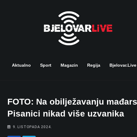
Skip
to
content
Aktualno
Sport
Magazin
Regija
Bjelovar.live
FOTO: Na obilježavanju mađarsk
Pisanici nikad više uzvanika
9. LISTOPADA 2024.