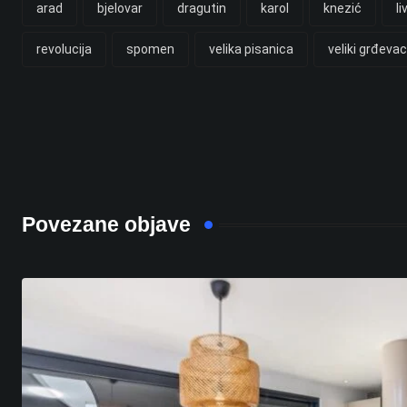
arad
bjelovar
dragutin
karol
knezić
li
revolucija
spomen
velika pisanica
veliki grđevac
Povezane objave