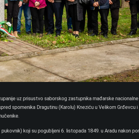
županije uz prisustvo saborskog zastupnika mađarske nacionalne
 ispred spomenika Dragutinu (Karolu) Kneziću u Velikom Grđevcu 
 mučenike.
 1 pukovnik) koji su pogubljeni 6. listopada 1849. u Aradu nakon po