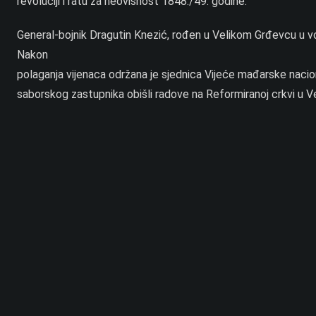
revoluciji i ratu za neovisnost 1848./49. godine.
General-bojnik Dragutin Knezić, rođen u Velikom Grđevcu u vojn
Nakon
polaganja vijenaca održana je sjednica Vijeće mađarske nacion
saborskog zastupnika obišli radove na Reformiranoj crkvi u Vel