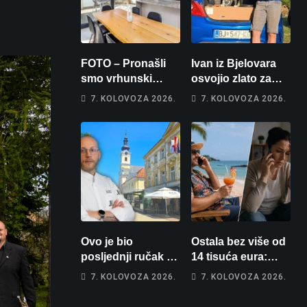
FOTO – Pronašli
Ivan iz Bjelovara
smo vrhunski
osvojio zlato za
apartman za
najglasniji audio
7. KOLOVOZA 2026.
7. KOLOVOZA 2026.
odmor: Pogled na
sustav i srušio
more, tri spavaće
osobni rekord od
sobe i terasa koja
čak 145,9 dB!
osvaja
Ovo je bio
Ostala bez više od
posljednji ručak u
14 tisuća eura:
Franzu: Poznati
Obećao joj auto za
7. KOLOVOZA 2026.
7. KOLOVOZA 2026.
restoran otišao u
tjedan dana, a
povijest, a
zatim izmišljao