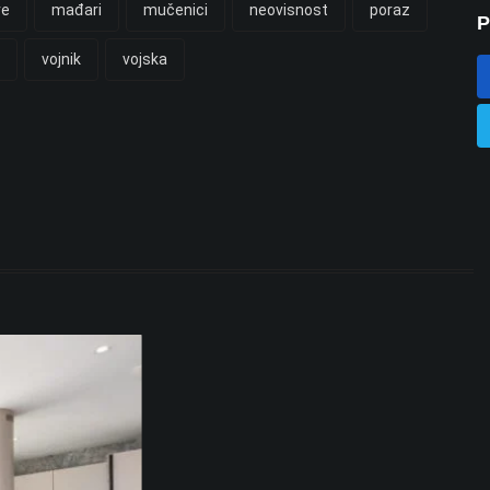
ve
mađari
mučenici
neovisnost
poraz
P
vojnik
vojska