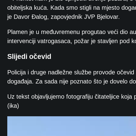
obiteljska kuća. Kada smo stigli na mjesto događ
je Davor Đalog, zapovjednik JVP Bjelovar.
Plamen je u međuvremenu progutao veći dio autobu
intervenciji vatrogasaca, požar je stavljen pod k
Slijedi očevid
Policija i druge nadležne službe provode očevid 
događaja. Za sada nije poznato što je dovelo do 
Uz tekst objavljujemo fotografiju čitateljice ko
(ika)