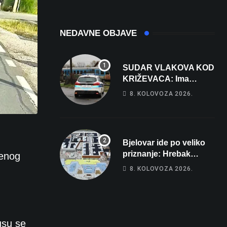
NEDAVNE OBJAVE
SUDAR VLAKOVA KOD
KRIŽEVACA: Ima
ozlijeđenih, jedna
8. KOLOVOZA 2026.
osoba odvezena
helikopterom
Bjelovar ide po veliko
priznanje: Hrebak
đenog
danas u Parizu
8. KOLOVOZA 2026.
predstavlja Wellovar za
domaćina Europskog
prvenstva
usu se