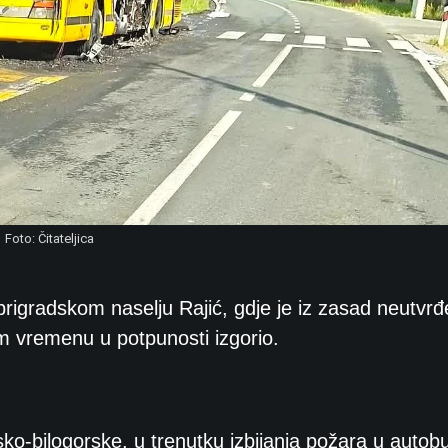
Foto: Čitateljica
prigradskom naselju Rajić, gdje je iz zasad neutvr
om vremenu u potpunosti izgorio.
ko-bilogorske, u trenutku izbijanja požara u autob