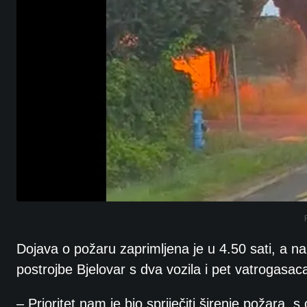
Dojava o požaru zaprimljena je u 4.50 sati, a na
postrojbe Bjelovar s dva vozila i pet vatrogasaca.
– Prioritet nam je bio spriječiti širenje požara,