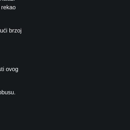
– rekao
ući brzoj
sti ovog
tobusu.