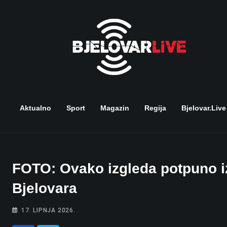
Skip
to
content
Aktualno
Sport
Magazin
Regija
Bjelovar.live
FOTO: Ovako izgleda potpuno iz
Bjelovara
17. LIPNJA 2026.