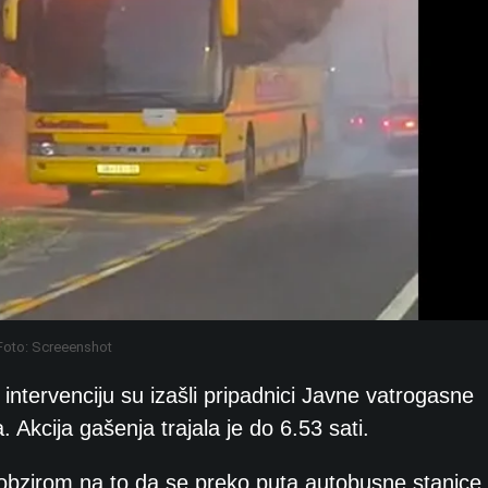
Foto: Screeenshot
 intervenciju su izašli pripadnici Javne vatrogasne
 Akcija gašenja trajala je do 6.53 sati.
 s obzirom na to da se preko puta autobusne stanice 