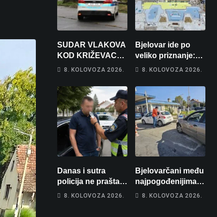
SUDAR VLAKOVA
Bjelovar ide po
KOD KRIŽEVACA:
veliko priznanje:
Ima ozlijeđenih,
Hrebak danas u
8. KOLOVOZA 2026.
8. KOLOVOZA 2026.
jedna osoba
Parizu predstavlja
odvezena
Wellovar za
helikopterom
domaćina
Europskog
prvenstva
Danas i sutra
Bjelovarčani među
policija ne prašta:
najpogođenijima:
Na cestama su
Gorivo im pojede
8. KOLOVOZA 2026.
8. KOLOVOZA 2026.
posebno na meti
gotovo 6 posto
ovi prekršaji
plaće