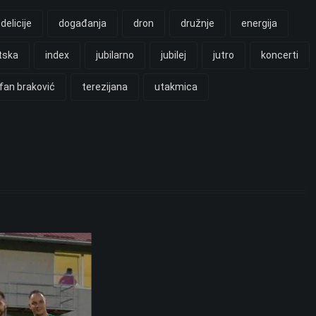
delicije
događanja
dron
družnje
energija
tska
index
jubilarno
jubilej
jutro
koncerti
fan braković
terezijana
utakmica