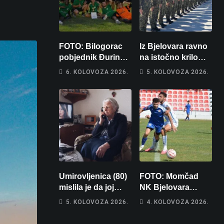
FOTO: Bilogorac
Iz Bjelovara ravno
pobjednik Đurinog
na istočno krilo
memorijala
NATO-a: Evo kamo
6. KOLOVOZA 2026.
5. KOLOVOZA 2026.
odlazi 82 hrvatska
vojnika i 6
vojnikinja
Umirovljenica (80)
FOTO: Momčad
mislila je da joj
NK Bjelovara
piše kći pa ostala
poprima jesenski
5. KOLOVOZA 2026.
4. KOLOVOZA 2026.
bez 1000 eura
izgled