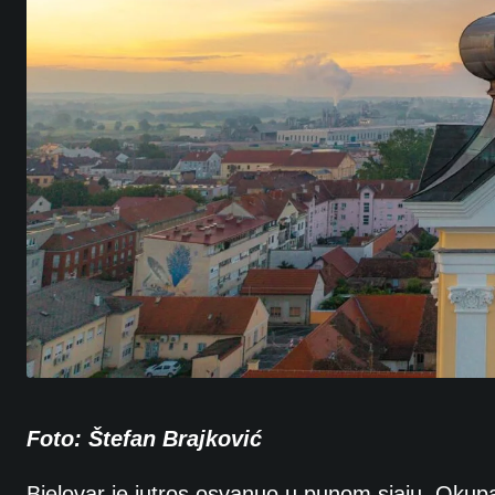
Foto: Štefan Brajković
Bjelovar je jutros osvanuo u punom sjaju. Okup