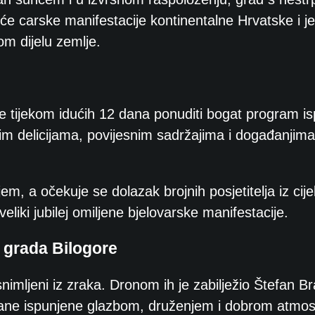
eće carske manifestacije kontinentalne Hrvatske i 
om dijelu zemlje.
e tijekom idućih 12 dana ponuditi bogat program i
 delicijama, povijesnim sadržajima i događanjima
em, a očekuje se dolazak brojnih posjetitelja iz cije
eliki jubilej omiljene bjelovarske manifestacije.
g grada Bilogore
imljeni iz zraka. Dronom ih je zabilježio Štefan Br
ane ispunjene glazbom, druženjem i dobrom atmo