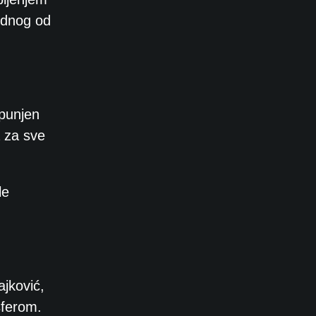
jednog od
spunjen
 za sve
le
ajković,
sferom.