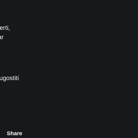
rti,
ar
ugostiti
Share