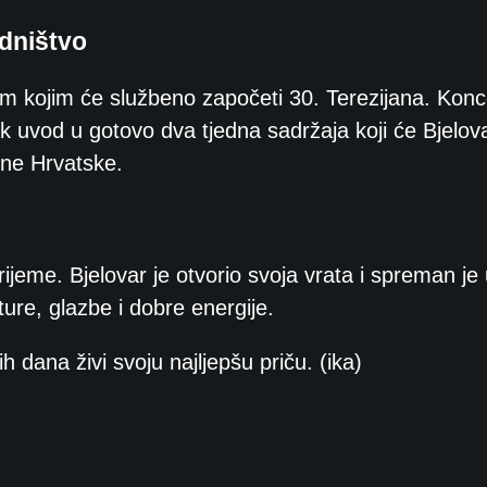
edništvo
am kojim će službeno započeti 30. Terezijana. Konce
ek uvod u gotovo dva tjedna sadržaja koji će Bjelov
lne Hrvatske.
rijeme. Bjelovar je otvorio svoja vrata i spreman je 
ulture, glazbe i dobre energije.
h dana živi svoju najljepšu priču. (ika)