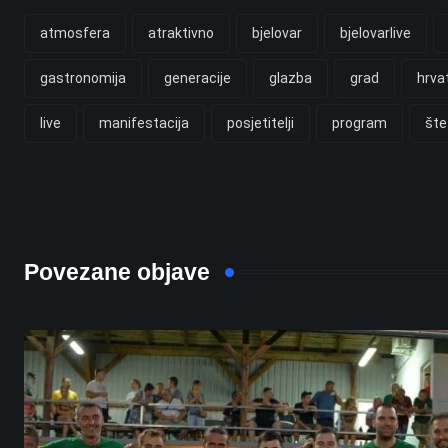
atmosfera
atraktivno
bjelovar
bjelovarlive
gastronomija
generacije
glazba
grad
hrva
live
manifestacija
posjetitelji
program
šte
Povezane objave