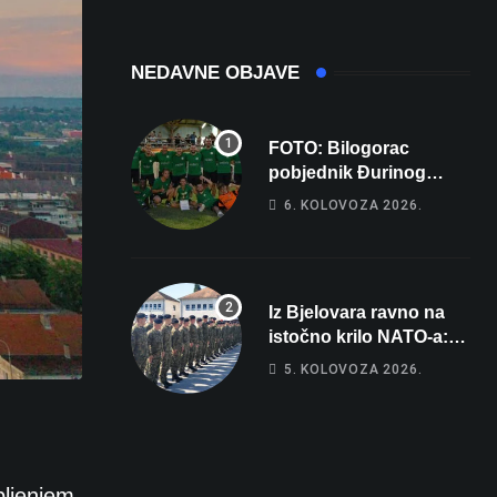
NEDAVNE OBJAVE
FOTO: Bilogorac
pobjednik Đurinog
memorijala
6. KOLOVOZA 2026.
Iz Bjelovara ravno na
istočno krilo NATO-a:
Evo kamo odlazi 82
5. KOLOVOZA 2026.
hrvatska vojnika i 6
vojnikinja
pljenjem