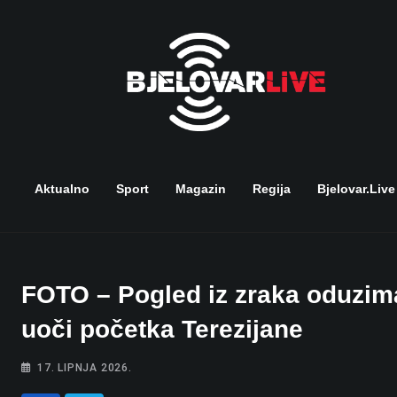
Skip
to
content
Aktualno
Sport
Magazin
Regija
Bjelovar.live
FOTO – Pogled iz zraka oduzima
uoči početka Terezijane
17. LIPNJA 2026.