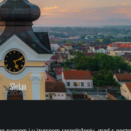
an suncem i u izvrsnom raspoloženju, grad s nestr