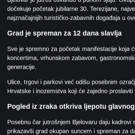
dočekuje početak jubilarne 30. Terezijane, najv
najznačajnijih turističko-zabavnih događaja u ov
Grad je spreman za 12 dana slavlja
Sve je spremno za početak manifestacije koja ć
koncertima, vrhunskom zabavom, gastronomskim
generacije.
Ulice, trgovi i parkovi već odišu posebnim ozračj
Hrvatske i inozemstva koji će zajedno proslaviti v
Pogled iz zraka otkriva ljepotu glavno
Posebnu čar jutrošnjem Bjelovaru daju kadrovi sn
prikazavši grad okupan suncem i spreman za d