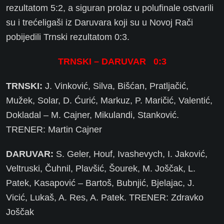
rezultatom 5:2, a siguran prolaz u polufinale ostvarili
su i trećeligaši iz Daruvara koji su u Novoj Rači
pobijedili Trnski rezultatom 0:3.
TRNSKI – DARUVAR 0:3
TRNSKI:
J. Vinković, Silva, Bišćan, Pratljačić,
Mužek, Solar, D. Ćurić, Markuz, P. Maričić, Valentić,
Dokladal – M. Cajner, Mikulandi, Stanković.
TRENER: Martin Cajner
DARUVAR:
S. Geler, Houf, Ivashevych, I. Jaković,
Veltruski, Čuhnil, Plavšić, Šourek, M. Joščak, L.
Patek, Kasapović – Bartoš, Bubnjić, Bjelajac, J.
Vicić, Lukaš, A. Res, A. Patek. TRENER: Zdravko
Joščak