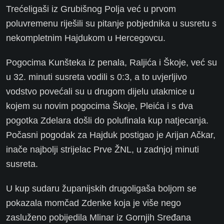
Trećeligaši iz Grubišnog Polja već u prvom
poluvremenu riješili su pitanje pobjednika u susretu s
nekompletnim Hajdukom u Hercegovcu.
Pogocima Kunšteka iz penala, Raljića i Škoje, već su
u 32. minuti susreta vodili s 0:3, a to uvjerljivo
vodstvo povećali su u drugom dijelu utakmice u
kojem su novim pogocima Škoje, Pleića i s dva
pogotka Zdelara došli do polufinala kup natjecanja.
Počasni pogodak za Hajduk postigao je Arijan Ačkar,
inače najbolji strijelac Prve ŽNL, u zadnjoj minuti
susreta.
U kup sudaru županijskih drugoligaša boljom se
pokazala momčad Zdenke koja je više nego
zasluženo pobijedila Mlinar iz Gornjih Sređana