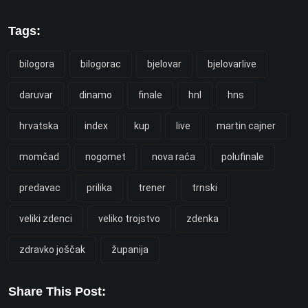
Tags:
bilogora
bilogorac
bjelovar
bjelovarlive
daruvar
dinamo
finale
hnl
hns
hrvatska
index
kup
live
martin cajner
momčad
nogomet
nova raća
polufinale
predavac
prilika
trener
trnski
veliki zdenci
veliko trojstvo
zdenka
zdravko joščak
županija
Share This Post: