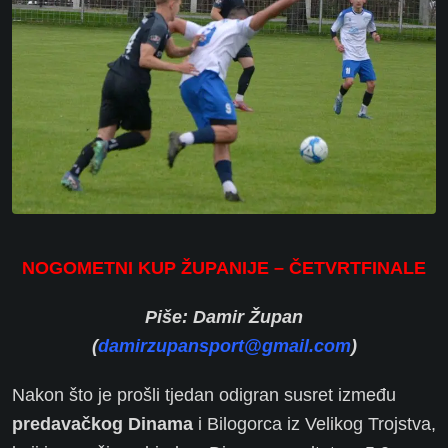
NOGOMETNI KUP ŽUPANIJE – ČETVRTFINALE
Piše: Damir Župan
(
damirzupansport@gmail.com
)
Nakon što je prošli tjedan odigran susret između
predavačkog Dinama
i Bilogorca iz Velikog Trojstva,