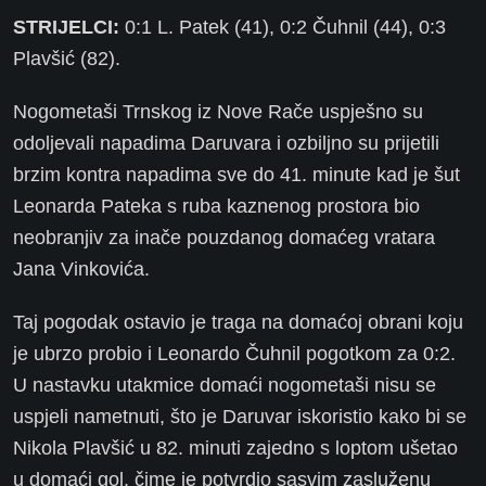
STRIJELCI:
0:1 L. Patek (41), 0:2 Čuhnil (44), 0:3
Plavšić (82).
Nogometaši Trnskog iz Nove Rače uspješno su
odoljevali napadima Daruvara i ozbiljno su prijetili
brzim kontra napadima sve do 41. minute kad je šut
Leonarda Pateka s ruba kaznenog prostora bio
neobranjiv za inače pouzdanog domaćeg vratara
Jana Vinkovića.
Taj pogodak ostavio je traga na domaćoj obrani koju
je ubrzo probio i Leonardo Čuhnil pogotkom za 0:2.
U nastavku utakmice domaći nogometaši nisu se
uspjeli nametnuti, što je Daruvar iskoristio kako bi se
Nikola Plavšić u 82. minuti zajedno s loptom ušetao
u domaći gol, čime je potvrdio sasvim zasluženu