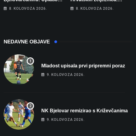
samo 4 eura, a osvojio
Šestero osoba teško
8. KOLOVOZA 2026.
8. KOLOVOZA 2026.
više od 80 tisuća eura
ozlijeđeno, mlađa žena na
intenzivnoj
NEDAVNE OBJAVE
Mladost upisala prvi pripremni poraz
9. KOLOVOZA 2026.
NK Bjelovar remizirao s Križevčanima
9. KOLOVOZA 2026.