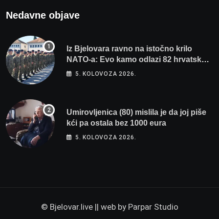
Nedavne objave
Iz Bjelovara ravno na istočno krilo
NATO-a: Evo kamo odlazi 82 hrvatska
vojnika i 6 vojnikinja
5. KOLOVOZA 2026.
Umirovljenica (80) mislila je da joj piše
kći pa ostala bez 1000 eura
5. KOLOVOZA 2026.
© Bjelovar.live || web by
Parpar Studio