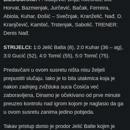
Horvat, Bazmenjak, Jurčević, Bačak, Ferreira,
Abiola, Kuhar, Đošić – Svečnjak, Kranželić, Nađ, D.
Kranjčević, Kambić, Trstenjak, Sabolić. TRENER:
Denis Nađ.
STRIJELCI:
1:0 Jelić Balta (8), 2:0 Kuhar (36 – ag),
3:0 Gucić (52), 4:0 Tomić (55), 5:0 Tomić (75).
Predavčani u ovom susretu ništa nisu željeli
prepustiti slučaju. Iako je to bila utakmica koja je
nakon zadnjeg zvižduka suca Ćosića već
zaboravljena, Dinamo je očekivano od prve minute
preuzeo kontrolu nad igrom kojom je naglasio da ga
u ovom susretu zanima jedino pobjeda.
Takav pristup donio je prodor Jelić Balte kojim je