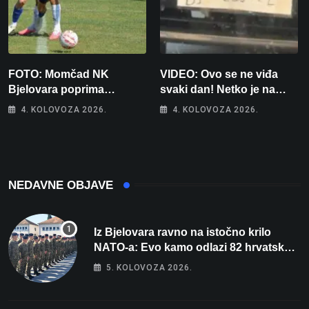
FOTO: Momčad NK
VIDEO: Ovo se ne viđa
Bjelovara poprima
svaki dan! Netko je na
jesenski izgled
auto stavio – ručno
4. KOLOVOZA 2026.
4. KOLOVOZA 2026.
nacrtanu registarsku
oznaku
NEDAVNE OBJAVE
Iz Bjelovara ravno na istočno krilo
NATO-a: Evo kamo odlazi 82 hrvatska
vojnika i 6 vojnikinja
5. KOLOVOZA 2026.