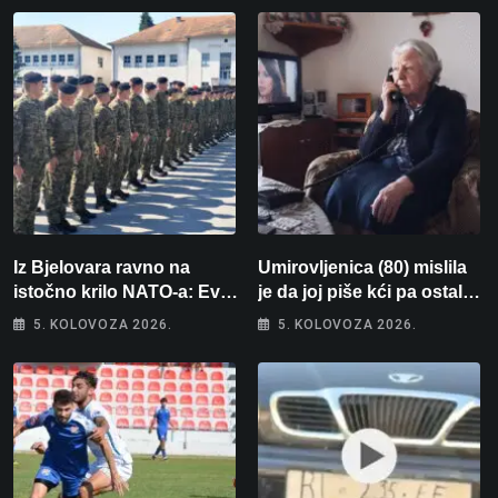
Iz Bjelovara ravno na
Umirovljenica (80) mislila
istočno krilo NATO-a: Evo
je da joj piše kći pa ostala
kamo odlazi 82 hrvatska
bez 1000 eura
5. KOLOVOZA 2026.
5. KOLOVOZA 2026.
vojnika i 6 vojnikinja