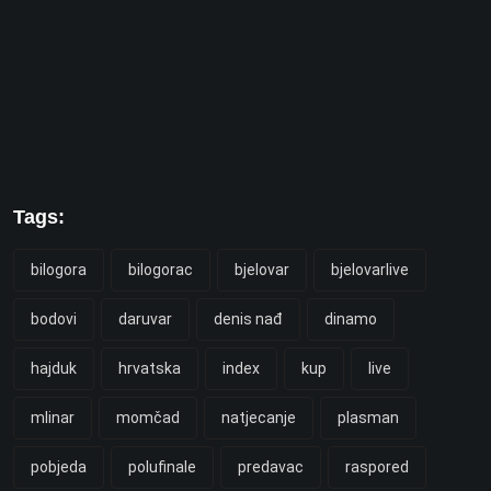
Tags:
bilogora
bilogorac
bjelovar
bjelovarlive
bodovi
daruvar
denis nađ
dinamo
hajduk
hrvatska
index
kup
live
mlinar
momčad
natjecanje
plasman
pobjeda
polufinale
predavac
raspored