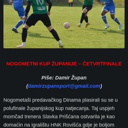
NOGOMETNI KUP ŽUPANIJE – ČETVRTFINALE
Piše: Damir Župan
(
damirzupansport@gmail.com
)
Nogometaši predavačkog Dinama plasirali su se u
polufinale županijskog kup natjecanja. Taj uspjeh
momčad trenera Slavka Prišćana ostvarila je kao
domaćin na igralištu HNK Rovišća gdje je boljom