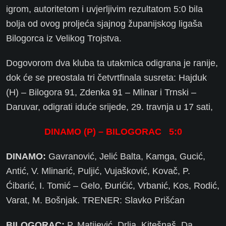
igrom, autoritetom i uvjerljivim rezultatom 5:0 bila
bolja od ovog proljeća sjajnog županijskog ligaša
Bilogorca iz Velikog Trojstva.
Dogovorom dva kluba ta utakmica odigrana je ranije,
dok će se preostala tri četvrtfinala susreta: Hajduk
(H) – Bilogora 91, Zdenka 91 – Mlinar i Trnski –
Daruvar, odigrati iduće srijede, 29. travnja u 17 sati,
DINAMO (P) – BILOGORAC 5:0
DINAMO:
Gavranović, Jelić Balta, Kamga, Gucić,
Antić, V. Mlinarić, Puljić, Vujašković, Kovač, P.
Ćibarić, I. Tomić – Gelo, Đurićić, Vrbanić, Kos, Rodić,
Varat, M. Bošnjak. TRENER: Slavko Prišćan
BILOGORAC:
P. Matijević, Drlja, Kitešnaš, Da.