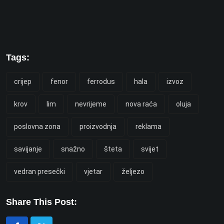
Tags:
crijep
fenor
ferrodus
hala
izvoz
krov
lim
nevrijeme
nova raća
oluja
poslovna zona
proizvodnja
reklama
savijanje
snažno
šteta
svijet
vedran presečki
vjetar
željezo
Share This Post: