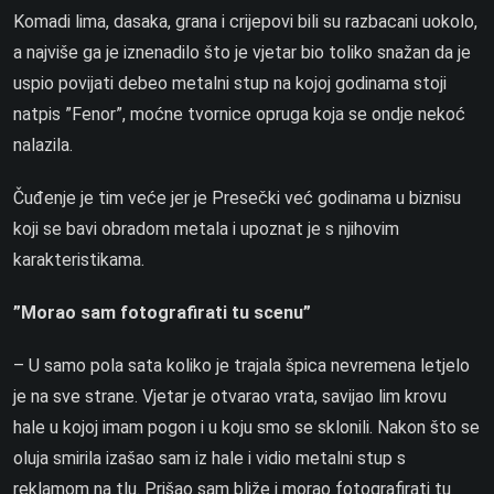
Komadi lima, dasaka, grana i crijepovi bili su razbacani uokolo,
a najviše ga je iznenadilo što je vjetar bio toliko snažan da je
uspio povijati debeo metalni stup na kojoj godinama stoji
natpis ”Fenor”, moćne tvornice opruga koja se ondje nekoć
nalazila.
Čuđenje je tim veće jer je Presečki već godinama u biznisu
koji se bavi obradom metala i upoznat je s njihovim
karakteristikama.
”Morao sam fotografirati tu scenu”
– U samo pola sata koliko je trajala špica nevremena letjelo
je na sve strane. Vjetar je otvarao vrata, savijao lim krovu
hale u kojoj imam pogon i u koju smo se sklonili. Nakon što se
oluja smirila izašao sam iz hale i vidio metalni stup s
reklamom na tlu. Prišao sam bliže i morao fotografirati tu