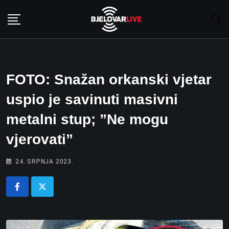
Skip
to
content
FOTO: Snažan orkanski vjetar
uspio je savinuti masivni
metalni stup; ”Ne mogu
vjerovati”
24. SRPNJA 2023.