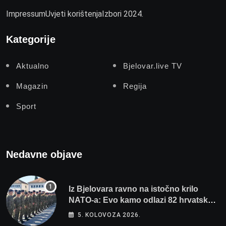
Impressum
Uvjeti korištenja
Izbori 2024.
Kategorije
Aktualno
Bjelovar.live TV
Magazin
Regija
Sport
Nedavne objave
Iz Bjelovara ravno na istočno krilo
NATO-a: Evo kamo odlazi 82 hrvatska
vojnika i 6 vojnikinja
5. KOLOVOZA 2026.