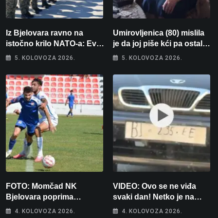
Iz Bjelovara ravno na
Umirovljenica (80) mislila
istočno krilo NATO-a: Evo
je da joj piše kći pa ostala
kamo odlazi 82 hrvatska
bez 1000 eura
5. KOLOVOZA 2026.
5. KOLOVOZA 2026.
vojnika i 6 vojnikinja
FOTO: Momčad NK
VIDEO: Ovo se ne viđa
Bjelovara poprima
svaki dan! Netko je na
jesenski izgled
auto stavio – ručno
4. KOLOVOZA 2026.
4. KOLOVOZA 2026.