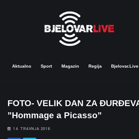
Skip
to
content
Aktualno
Sport
Magazin
Regija
Bjelovar.live
FOTO- VELIK DAN ZA ĐURĐEVAC 
”Hommage a Picasso”
14. TRAVNJA 2018.