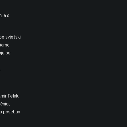
, a s
be svjetski
ušamo
oje se
.
mir Felak,
ćnici,
, a poseban