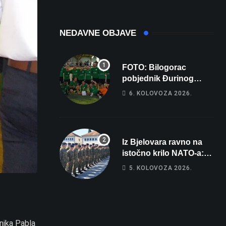
NEDAVNE OBJAVE
FOTO: Bilogorac
pobjednik Đurinog
memorijala
6. KOLOVOZA 2026.
Iz Bjelovara ravno na
istočno krilo NATO-a:
Evo kamo odlazi 82
5. KOLOVOZA 2026.
hrvatska vojnika i 6
vojnikinja
nika Pabla