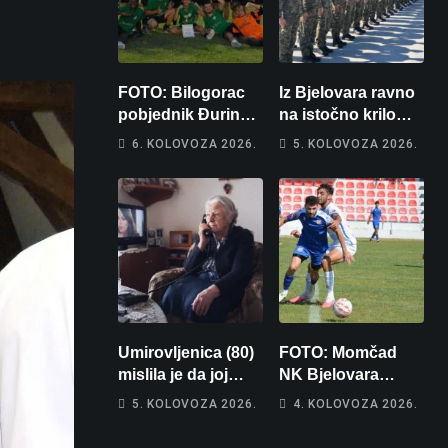
FOTO: Bilogorac
Iz Bjelovara ravno
pobjednik Đurinog
na istočno krilo
memorijala
NATO-a: Evo kamo
6. KOLOVOZA 2026.
5. KOLOVOZA 2026.
odlazi 82 hrvatska
vojnika i 6
vojnikinja
Umirovljenica (80)
FOTO: Momčad
mislila je da joj
NK Bjelovara
piše kći pa ostala
poprima jesenski
5. KOLOVOZA 2026.
4. KOLOVOZA 2026.
bez 1000 eura
izgled