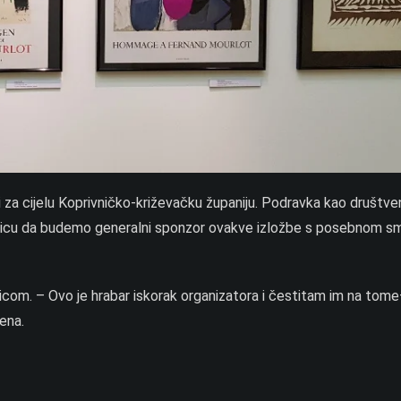
 i za cijelu Koprivničko-križevačku županiju. Podravka kao društv
zivnicu da budemo generalni sponzor ovakve izložbe s posebnom 
dnicom. – Ovo je hrabar iskorak organizatora i čestitam im na tom
ena.