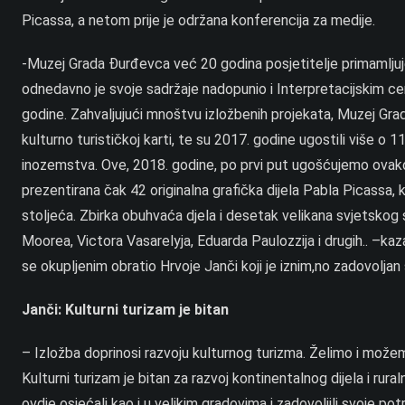
Picassa, a netom prije je održana konferencija za medije.
-Muzej Grada Đurđevca već 20 godina posjetitelje primamljuj
odnedavno je svoje sadržaje nadopunio i Interpretacijskim cen
godine. Zahvaljujući mnoštvu izložbenih projekata, Muzej Grad
kulturno turističkoj karti, te su 2017. godine ugostili više o 
inozemstva. Ove, 2018. godine, po prvi put ugošćujemo ova
prezentirana čak 42 originalna grafička dijela Pabla Picassa, k
stoljeća. Zbirka obuhvaća djela i desetak velikana svjetskog s
Moorea, Victora Vasarelyja, Eduarda Paulozzija i drugih.. –k
se okupljenim obratio Hrvoje Janči koji je iznim,no zadovoljan 
Janči: Kulturni turizam je bitan
– Izložba doprinosi razvoju kulturnog turizma. Želimo i možem
Kulturni turizam je bitan za razvoj kontinentalnog dijela i rural
ovdje osjećali kao i u velikim gradovima i zadovoljili svoje p