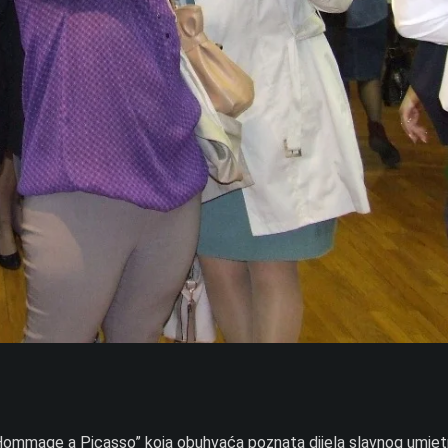
 ”Hommage a Picasso” koja obuhvaća poznata dijela slavnog umjet