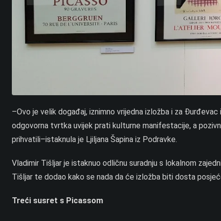
–Ovo je velik događaj, iznimno vrijedna izložba i za Đurđevac
odgovorna tvrtka uvijek prati kulturne manifestacije, a po
prihvatili–istaknula je Ljiljana Šapina iz Podravke.
Vladimir Tišljar je istaknuo odličnu suradnju s lokalnom zaje
Tišljar te dodao kako se nada da će izložba biti dosta posjeć
Treći susret s Picassom