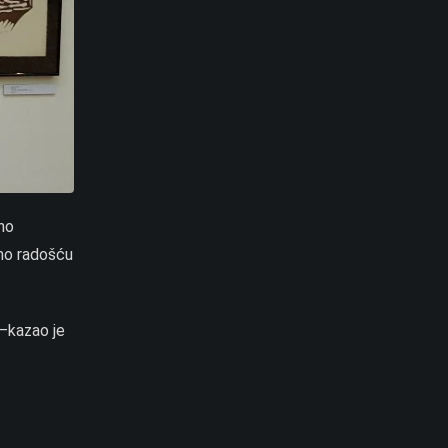
eno
smo radošću
e–kazao je