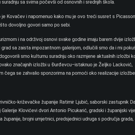
suradnju sa svima počevši od osnovnih i srednjih škola.
je Kovačev i napomenuo kako mu je ovo treći susret s Picassom
što dovoljno govori samo po sebi.
urizmom i na održivoj osnovi svake godine imaju barem dvije izlož
i grad sa zaista impozantnom galerijom, odlučili smo da i mi pok
dogovorili smo kulturnu suradnju oko razmjene aktualnih izložbi k
ti ovako značajnih izložbi u Đurđevcu–istaknuo je Željko Lacković,
om čega se zahvalio sponzorima na pomoći oko realizacije izložbe
vničko-križevačke županije Ratimir Ljubić, saborski zastupnik Da
alerije Klovićevi dvori Antonio Picukarić, gradski i županijski vije
čja županije, brojni umjetnici, predsjednici udruga s područja grada