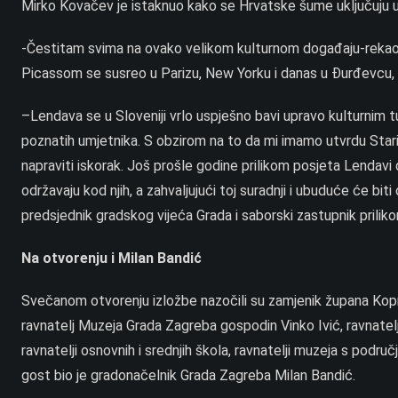
Mirko Kovačev je istaknuo kako se Hrvatske šume uključuju u 
-Čestitam svima na ovako velikom kulturnom događaju-rekao 
Picassom se susreo u Parizu, New Yorku i danas u Đurđevcu, 
–Lendava se u Sloveniji vrlo uspješno bavi upravo kulturnim t
poznatih umjetnika. S obzirom na to da mi imamo utvrdu Star
napraviti iskorak. Još prošle godine prilikom posjeta Lendavi 
održavaju kod njih, a zahvaljujući toj suradnji i ubuduće će bi
predsjednik gradskog vijeća Grada i saborski zastupnik prilik
Na otvorenju i Milan Bandić
Svečanom otvorenju izložbe nazočili su zamjenik župana Kopri
ravnatelj Muzeja Grada Zagreba gospodin Vinko Ivić, ravnatelj G
ravnatelji osnovnih i srednjih škola, ravnatelji muzeja s podru
gost bio je gradonačelnik Grada Zagreba Milan Bandić.