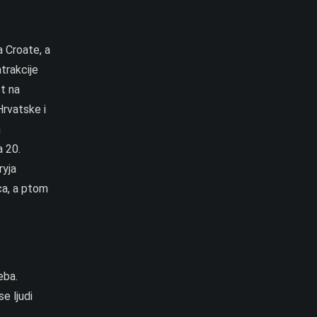
 Croate, a
trakcije
st na
Hrvatske i
m
a 20.
ryja
ca, a ptom
eba.
se ljudi