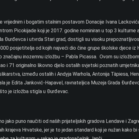
e vrijednim i bogatim stalnim postavom Donacije Ivana Lackovića
trom Picokijade koji je 2017. godine nominiran u top 3 kulturne a
a Đurđevca i utvrda Stari grad, dostigli su visoku prepoznatljivo
11000 posjetitelja od kojih najveći dio čine grupe školske djece iz 
ko značajnu inozemnu izložbu – Pabla Picassa. Ovom su izložbo
ao i 71 originalno likovno djelo ostalih svjetski poznatih umjetnik
likarstva, između ostalih i Andyja Warhola, Antonija Tàpiesa, Hen
azala je Edita Janković-Hapavel, ravnateljica Muzeja Grada Đurđev
što je izložba stigla u Đurđevac.
o jako puno naučiti od naših prijateljskih gradova Lendave i Zagr
nih krajeva Hrvatske, jer je to jedan standard koji je nužan kako bi 
otrebe za kulturom – rekao je gradonačelnik Janči.