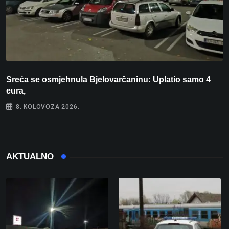
Sreća se osmjehnula Bjelovarčaninu: Uplatio samo 4
S
eura,
t
8. KOLOVOZA 2026.
AKTUALNO