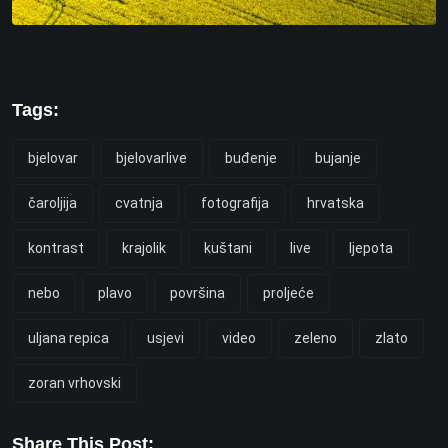
Tags:
bjelovar
bjelovarlive
buđenje
bujanje
čaroljija
cvatnja
fotografija
hrvatska
kontrast
krajolik
kuštani
live
ljepota
nebo
plavo
površina
proljeće
uljana repica
usjevi
video
zeleno
zlato
zoran vrhovski
Share This Post: