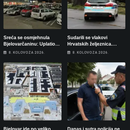
Sreća se osmjehnula
Sudarili se vlakovi
Bjelovarčaninu: Uplatio
Hrvatskih željeznica.
samo 4 eura, a osvojio
Šestero osoba teško
8. KOLOVOZA 2026.
8. KOLOVOZA 2026.
više od 80 tisuća eura
ozlijeđeno, mlađa žena na
intenzivnoj
Bjelovar ide po veliko
Danas i sutra policija ne