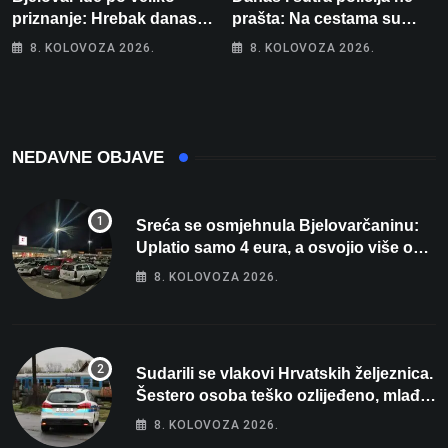
priznanje: Hrebak danas u
prašta: Na cestama su
Parizu predstavlja
posebno na meti ovi
8. KOLOVOZA 2026.
8. KOLOVOZA 2026.
Wellovar za domaćina
prekršaji
Europskog prvenstva
NEDAVNE OBJAVE
Sreća se osmjehnula Bjelovarčaninu:
Uplatio samo 4 eura, a osvojio više od
80 tisuća eura
8. KOLOVOZA 2026.
Sudarili se vlakovi Hrvatskih željeznica.
Šestero osoba teško ozlijeđeno, mlađa
žena na intenzivnoj
8. KOLOVOZA 2026.