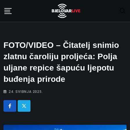
Skip
to
content
FOTO/VIDEO – Čitatelj snimio
zlatnu čaroliju proljeća: Polja
uljane repice šapuću ljepotu
buđenja prirode
24. SVIBNJA 2025.