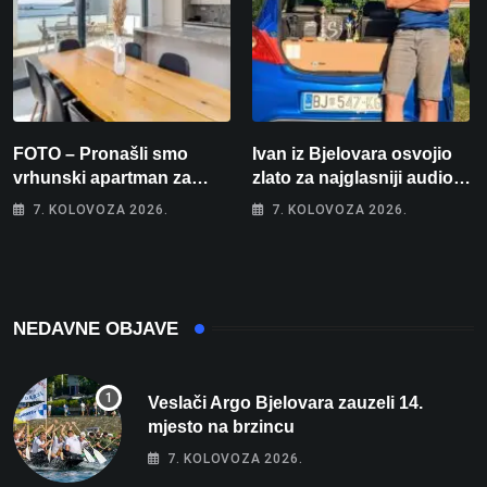
FOTO – Pronašli smo
Ivan iz Bjelovara osvojio
vrhunski apartman za
zlato za najglasniji audio
odmor: Pogled na more, tri
sustav i srušio osobni
7. KOLOVOZA 2026.
7. KOLOVOZA 2026.
spavaće sobe i terasa koja
rekord od čak 145,9 dB!
osvaja
NEDAVNE OBJAVE
Veslači Argo Bjelovara zauzeli 14.
mjesto na brzincu
7. KOLOVOZA 2026.