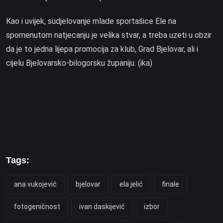
Kao i uvijek, sudjelovanje mlade sportašice Ele na
spomenutom natjecanju je velika stvar, a treba uzeti u obzir
da je to jedna lijepa promocija za klub, Grad Bjelovar, ali i
cijelu Bjelovarsko-bilogorsku županiju. (ika)
Tags:
ana vukojević
bjelovar
ela jelić
finale
fotogeničnost
ivan daskijević
izbor