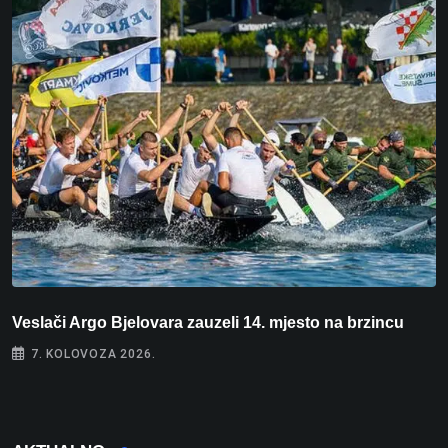
Veslači Argo Bjelovara zauzeli 14. mjesto na brzincu
V
7. KOLOVOZA 2026.