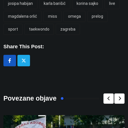
josipa habijan
karla barišić
korina sajko
live
magdalena orlić
miss
omega
prelog
sport
taekwondo
zagreba
Share This Post:
Povezane objave