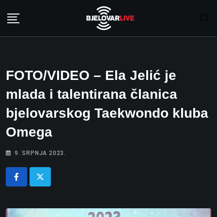
Skip
to
content
FOTO/VIDEO – Ela Jelić je
mlada i talentirana članica
bjelovarskog Taekwondo kluba
Omega
9. SRPNJA 2023.