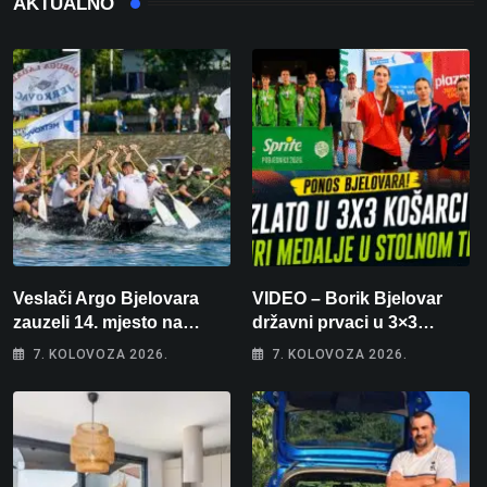
AKTUALNO
Veslači Argo Bjelovara
VIDEO – Borik Bjelovar
zauzeli 14. mjesto na
državni prvaci u 3×3
brzincu
košarci, Klara Končar je
7. KOLOVOZA 2026.
7. KOLOVOZA 2026.
prvakinja Hrvatske u
stolnom tenisu!