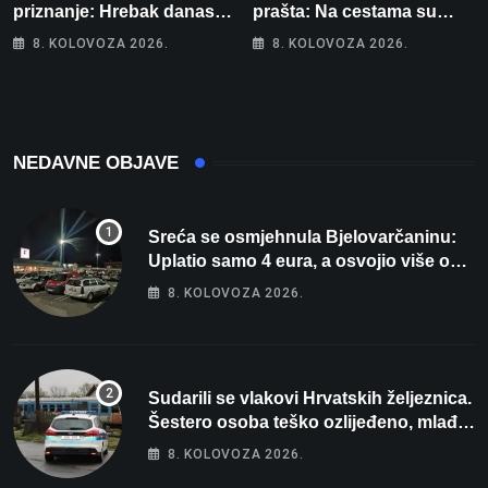
priznanje: Hrebak danas u
prašta: Na cestama su
Parizu predstavlja
posebno na meti ovi
8. KOLOVOZA 2026.
8. KOLOVOZA 2026.
Wellovar za domaćina
prekršaji
Europskog prvenstva
NEDAVNE OBJAVE
Sreća se osmjehnula Bjelovarčaninu:
Uplatio samo 4 eura, a osvojio više od
80 tisuća eura
8. KOLOVOZA 2026.
Sudarili se vlakovi Hrvatskih željeznica.
Šestero osoba teško ozlijeđeno, mlađa
žena na intenzivnoj
8. KOLOVOZA 2026.