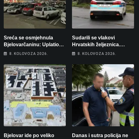
Sreća se osmjehnula
Sudarili se vlakovi
Bjelovarčaninu: Uplatio
Hrvatskih željeznica.
samo 4 eura, a osvojio
Šestero osoba teško
8. KOLOVOZA 2026.
8. KOLOVOZA 2026.
više od 80 tisuća eura
ozlijeđeno, mlađa žena na
intenzivnoj
Bjelovar ide po veliko
Danas i sutra policija ne