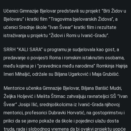
Učenici Gimnazije Bjelovar predstavili su projekt ”Biti Židov u
Bjelovaru” i kratki film ”Tragovima bjelovarskih Židova”, a
učenici Srednje škole ”Ivan Švear” kratki film i rezultate
istraživanja u projektu ”Židovi i Romi u Ivanić-Gradu”.
SRRH ”KALI SARA” u programu je sudjelovala kao gost, a
predavanje o povijesti Roma i romskim istaknutim osobama,
među kojima je i ”pravednica među narodima” Romkinja Hajrija
Imeri Mihaljić, održale su Biljana Ugarković i Maja Grubišić.
Mentorice učenika Gimnazije Bjelovar, Biljana Barišić Mudri,
Željka Holjević i Melita Štimac zahvaljuju ravnateljici SŠ ”Ivan
Švear” Josipi Ilić, srednjoškolcima iz Ivanić-Grada njihovoj
mentorici, profesorici Dubravki Horvatić, na gostoprimstvu i
prilici da se javno pokaže da škole i pojedinci ulažu dosta
truda, rada i slobodnog vremena da bi ovakvi projektu uopće