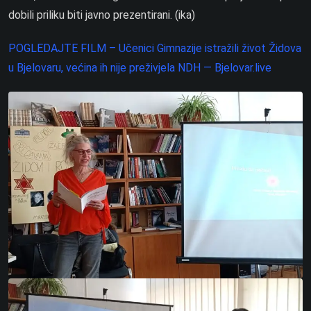
dobili priliku biti javno prezentirani. (ika)
POGLEDAJTE FILM – Učenici Gimnazije istražili život Židova
u Bjelovaru, većina ih nije preživjela NDH — Bjelovar.live