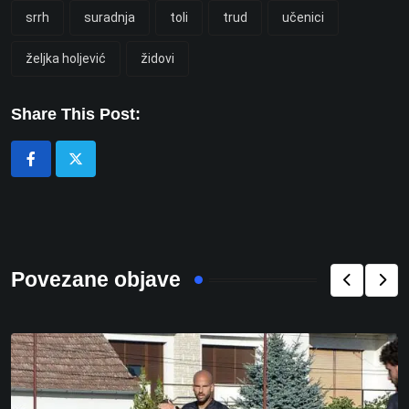
srrh
suradnja
toli
trud
učenici
željka holjević
židovi
Share This Post:
Povezane objave