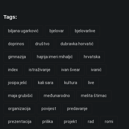
Tags:
biljana ugarković
bjelovar
bjelovarlive
doprinos
društvo
dubravka horvatić
gimnazija
hajrija imeri mihaljić
hrvatska
index
istraživanje
ivan švear
ivanić
josipa jelić
kali sara
kultura
live
maja grubišić
međunarodno
melita štimac
organizacija
povijest
predavanje
prezentacija
prilika
projekt
rad
romi