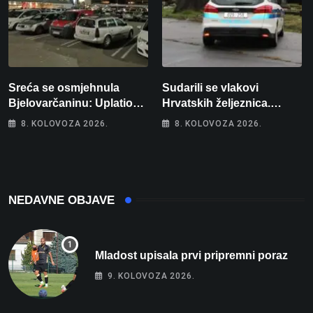
Sreća se osmjehnula
Sudarili se vlakovi
Bjelovarčaninu: Uplatio
Hrvatskih željeznica.
samo 4 eura, a osvojio
Šestero osoba teško
8. KOLOVOZA 2026.
8. KOLOVOZA 2026.
više od 80 tisuća eura
ozlijeđeno, mlađa žena na
intenzivnoj
NEDAVNE OBJAVE
Mladost upisala prvi pripremni poraz
9. KOLOVOZA 2026.