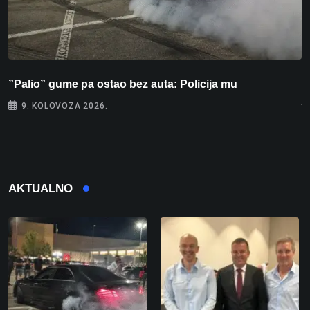
”Palio” gume pa ostao bez auta: Policija mu
P
j
9. KOLOVOZA 2026.
AKTUALNO