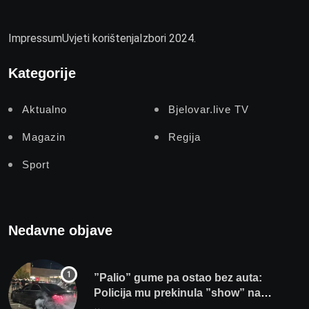
Impressum
Uvjeti korištenja
Izbori 2024.
Kategorije
Aktualno
Bjelovar.live TV
Magazin
Regija
Sport
Nedavne objave
”Palio” gume pa ostao bez auta:
Policija mu prekinula ”show” na
parkingu u Bjelovaru