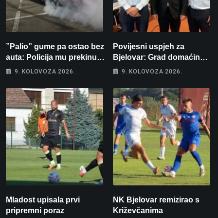
”Palio” gume pa ostao bez
Povijesni uspjeh za
auta: Policija mu prekinula
Bjelovar: Grad domaćin
”show” na parkingu u
Europskog juniorskog
9. KOLOVOZA 2026.
9. KOLOVOZA 2026.
Bjelovaru
prvenstva u plivanju 2027!
Mladost upisala prvi
NK Bjelovar remizirao s
pripremni poraz
Križevčanima