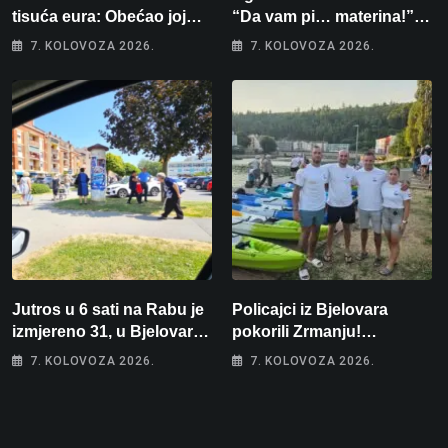
tisuća eura: Obećao joj
“Da vam pi… materina!”
auto za tjedan dana, a
Zbog člana obitelji vrijeđao
7. KOLOVOZA 2026.
7. KOLOVOZA 2026.
zatim izmišljao opravdanja
i vikao na djelatnike
Jutros u 6 sati na Rabu je
Policajci iz Bjelovara
izmjereno 31, u Bjelovaru
pokorili Zrmanju!
malo više od 25. Stiže nam
Magdalena i Tomislav
7. KOLOVOZA 2026.
7. KOLOVOZA 2026.
promjena vremena
osvojili zlato na
zahtjevnom Kajak kupu
POSKOK 3