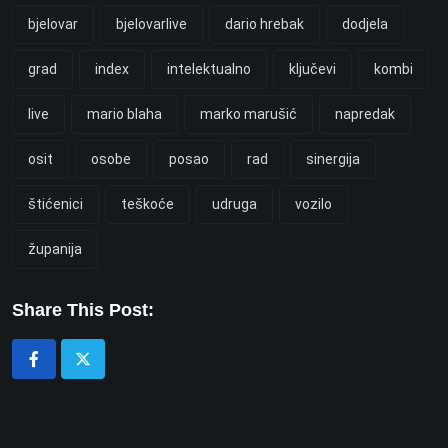
bjelovar
bjelovarlive
dario hrebak
dodjela
grad
index
intelektualno
ključevi
kombi
live
mario blaha
marko marušić
napredak
osit
osobe
posao
rad
sinergija
štićenici
teškoće
udruga
vozilo
županija
Share This Post: