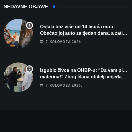
NEDAVNE OBJAVE
Ostala bez više od 14 tisuća eura:
Obećao joj auto za tjedan dana, a zatim
izmišljao opravdanja
7. KOLOVOZA 2026.
Izgubio živce na OHBP-u: “Da vam pi…
materina!” Zbog člana obitelji vrijeđao i
vikao na djelatnike
7. KOLOVOZA 2026.