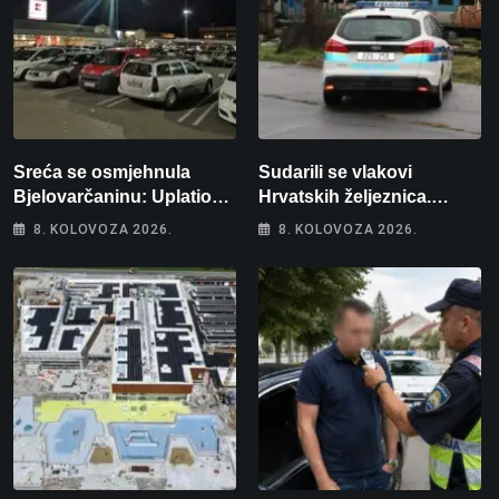
Sreća se osmjehnula
Sudarili se vlakovi
Bjelovarčaninu: Uplatio
Hrvatskih željeznica.
samo 4 eura, a osvojio
Šestero osoba teško
8. KOLOVOZA 2026.
8. KOLOVOZA 2026.
više od 80 tisuća eura
ozlijeđeno, mlađa žena na
intenzivnoj