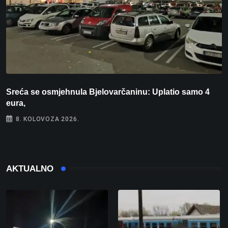
Sreća se osmjehnula Bjelovarčaninu: Uplatio samo 4
S
eura,
t
8. KOLOVOZA 2026.
AKTUALNO