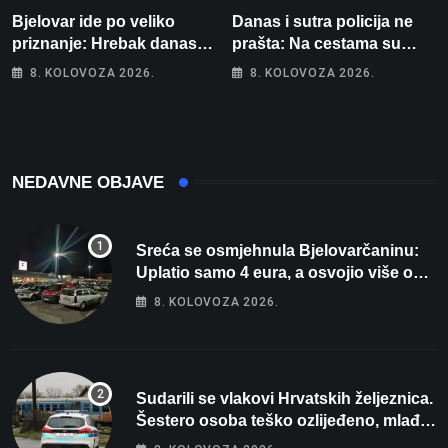
Bjelovar ide po veliko
Danas i sutra policija ne
priznanje: Hrebak danas u
prašta: Na cestama su
Parizu predstavlja
posebno na meti ovi
8. KOLOVOZA 2026.
8. KOLOVOZA 2026.
Wellovar za domaćina
prekršaji
Europskog prvenstva
NEDAVNE OBJAVE
Sreća se osmjehnula Bjelovarčaninu:
Uplatio samo 4 eura, a osvojio više od
80 tisuća eura
8. KOLOVOZA 2026.
Sudarili se vlakovi Hrvatskih željeznica.
Šestero osoba teško ozlijeđeno, mlađa
žena na intenzivnoj