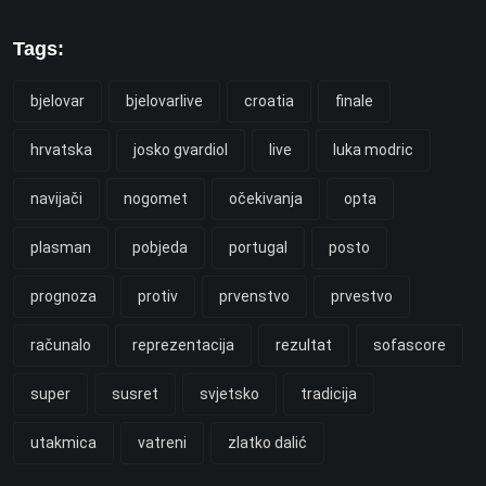
Tags:
bjelovar
bjelovarlive
croatia
finale
hrvatska
josko gvardiol
live
luka modric
navijači
nogomet
očekivanja
opta
plasman
pobjeda
portugal
posto
prognoza
protiv
prvenstvo
prvestvo
računalo
reprezentacija
rezultat
sofascore
super
susret
svjetsko
tradicija
utakmica
vatreni
zlatko dalić