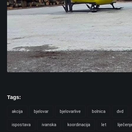
Tags:
akcija
bjelovar
bjelovarlive
bolnica
dvd
ispostava
ivanska
koordinacija
let
liječenj