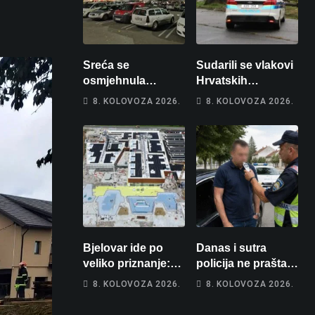
Sreća se
Sudarili se vlakovi
osmjehnula
Hrvatskih
Bjelovarčaninu:
željeznica. Šestero
8. KOLOVOZA 2026.
8. KOLOVOZA 2026.
Uplatio samo 4
osoba teško
eura, a osvojio
ozlijeđeno, mlađa
više od 80 tisuća
žena na
eura
intenzivnoj
Bjelovar ide po
Danas i sutra
veliko priznanje:
policija ne prašta:
Hrebak danas u
Na cestama su
8. KOLOVOZA 2026.
8. KOLOVOZA 2026.
Parizu predstavlja
posebno na meti
Wellovar za
ovi prekršaji