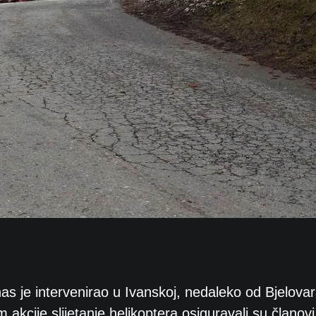
s je intervenirao u Ivanskoj, nedaleko od Bjelovar
 akcije slijetanje helikoptera osiguravali su članovi