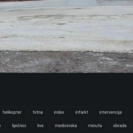
helikopter
hitna
index
infarkt
intervencija
e
liječnici
live
medicinska
minuta
obrada