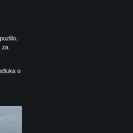
ozlilo.
a za
odluka o