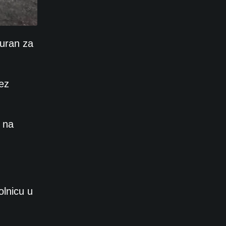
guran za
bez
i na
olnicu u