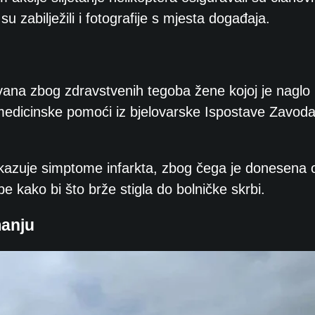
 zabilježili i fotografije s mjesta događaja.
na zbog zdravstvenih tegoba žene kojoj je naglo p
 medicinske pomoći iz bjelovarske Ispostave Zavod
okazuje simptome infarkta, zbog čega je donesena 
e kako bi što brže stigla do bolničke skrbi.
manju