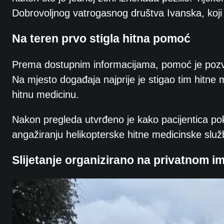
Dobrovoljnog vatrogasnog društva Ivanska, koji su
Na teren prvo stigla hitna pomoć
Prema dostupnim informacijama, pomoć je pozva
Na mjesto događaja najprije je stigao tim hitne
hitnu medicinu.
Nakon pregleda utvrđeno je kako pacijentica p
angažiranju helikopterske hitne medicinske služb
Slijetanje organizirano na privatnom i