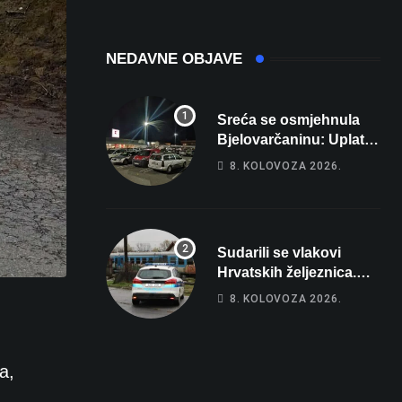
domaćina
Europskog
prvenstva
NEDAVNE OBJAVE
Sreća se osmjehnula
Bjelovarčaninu: Uplatio
samo 4 eura, a osvojio
8. KOLOVOZA 2026.
više od 80 tisuća eura
Sudarili se vlakovi
Hrvatskih željeznica.
Šestero osoba teško
8. KOLOVOZA 2026.
ozlijeđeno, mlađa žena
na intenzivnoj
a,