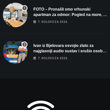
FOTO – Pronašli smo vrhunski
apartman za odmor: Pogled na more, tri
spavaće sobe i terasa koja osvaja
7. KOLOVOZA 2026.
Ivan iz Bjelovara osvojio zlato za
najglasniji audio sustav i srušio osobni
rekord od čak 145,9 dB!
7. KOLOVOZA 2026.