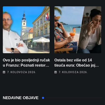
spavaće sobe i terasa koja
rekord od čak 145,9 dB!
osvaja
Ovo je bio posljednji ručak
Ostala bez više od 14
u Franzu: Poznati restoran
tisuća eura: Obećao joj
otišao u povijest, a
auto za tjedan dana, a
7. KOLOVOZA 2026.
7. KOLOVOZA 2026.
Michelinov chef sprema
zatim izmišljao opravdanja
veliko iznenađenje za
Bjelovar
NEDAVNE OBJAVE