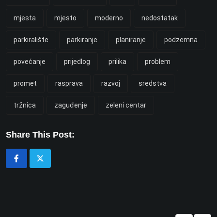
mjesta
mjesto
moderno
nedostatak
parkiralište
parkiranje
planiranje
podzemna
povećanje
prijedlog
prilika
problem
promet
rasprava
razvoj
sredstva
tržnica
zaguđenje
zeleni centar
Share This Post: