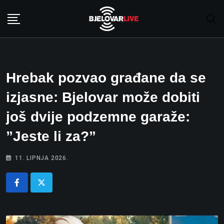
Skip
to
content
Hrebak pozvao građane da se
izjasne: Bjelovar može dobiti
još dvije podzemne garaže:
”Jeste li za?”
11. LIPNJA 2026.