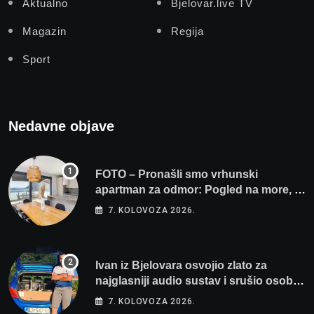
Aktualno
Bjelovar.live TV
Magazin
Regija
Sport
Nedavne objave
FOTO – Pronašli smo vrhunski
apartman za odmor: Pogled na more, tri
spavaće sobe i terasa koja osvaja
7. KOLOVOZA 2026.
Ivan iz Bjelovara osvojio zlato za
najglasniji audio sustav i srušio osobni
rekord od čak 145,9 dB!
7. KOLOVOZA 2026.