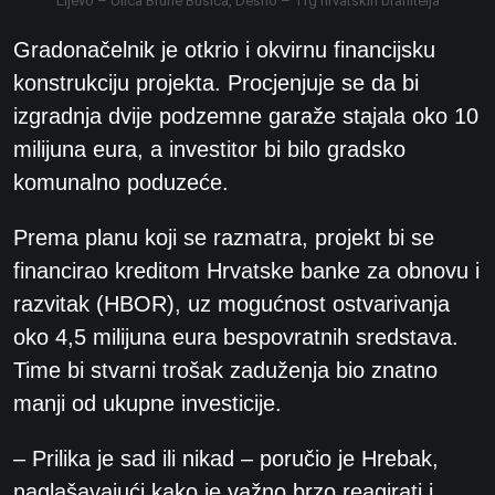
Lijevo – Ulica Brune Bušića, Desno – Trg hrvatskih branitelja
Gradonačelnik je otkrio i okvirnu financijsku
konstrukciju projekta. Procjenjuje se da bi
izgradnja dvije podzemne garaže stajala oko 10
milijuna eura, a investitor bi bilo gradsko
komunalno poduzeće.
Prema planu koji se razmatra, projekt bi se
financirao kreditom Hrvatske banke za obnovu i
razvitak (HBOR), uz mogućnost ostvarivanja
oko 4,5 milijuna eura bespovratnih sredstava.
Time bi stvarni trošak zaduženja bio znatno
manji od ukupne investicije.
– Prilika je sad ili nikad – poručio je Hrebak,
naglašavajući kako je važno brzo reagirati i