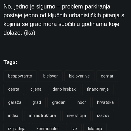
No, jedno je sigurno – problem parkiranja
postaje jedno od ključnih urbanističkih pitanja s
kojima se grad mora suočiti u godinama koje
dolaze. (ika)
Tags:
bespovranto
bjelovar
bjelovarlive
centar
cesta
cijena
dario hrebak
financiranje
garaža
grad
građani
hbor
hrvatska
index
infrastruktura
investicija
izazov
izgradnja
konmunalno
live
lokacija