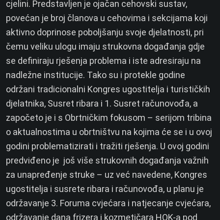
cjelini. Predstavljen je ojačan cehovski sustav,
povećan je broj članova u cehovima i sekcijama koji
aktivno doprinose poboljšanju svoje djelatnosti, pri
čemu veliku ulogu imaju strukovna događanja gdje
se definiraju rješenja problema i iste adresiraju na
nadležne institucije.
Tako su i protekle godine
održani tradicionalni Kongres ugostitelja i turističkih
djelatnika, Susret ribara i 1. Susret računovođa, a
započeto je i s Obrtničkim fokusom – serijom tribina
o aktualnostima u obrtništvu na kojima će se i u ovoj
godini problematizirati i tražiti rješenja. U ovoj godini
predviđeno je još više strukovnih događanja važnih
za unapređenje struke – uz već navedene, Kongres
ugostitelja i susrete ribara i računovođa, u planu je
održavanje 3. Foruma cvjećara i natjecanje cvjećara,
održavanje dana frizera i kozmetičara HOK-a pod