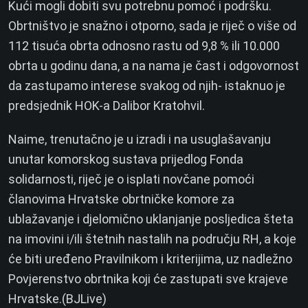
Kući mogli dobiti svu potrebnu pomoć i podršku.
Obrtništvo je snažno i otporno, sada je riječ o više od
112 tisuća obrta odnosno rastu od 9,8 % ili 10.000
obrta u godinu dana, a na nama je čast i odgovornost
da zastupamo interese svakog od njih- istaknuo je
predsjednik HOK-a Dalibor Kratohvil.
Naime, trenutačno je u izradi i na usuglašavanju
unutar komorskog sustava prijedlog Fonda
solidarnosti, riječ je o isplati novčane pomoći
članovima Hrvatske obrtničke komore za
ublažavanje i djelomično uklanjanje posljedica šteta
na imovini i/ili štetnih nastalih na području RH, a koje
će biti uređeno Pravilnikom i kriterijima, uz nadležno
Povjerenstvo obrtnika koji će zastupati sve krajeve
Hrvatske.(BJLive)