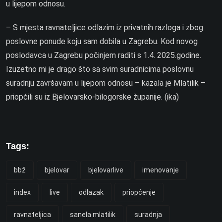
u lijepom odnosu.
– S mjesta ravnateljice odlazim iz privatnih razloga i zbog
poslovne ponude koju sam dobila u Zagrebu. Kod novog
poslodavca u Zagrebu počinjem raditi s 1.4. 2025.godine.
Izuzetno mi je drago što sa svim suradnicima poslovnu
suradnju završavam u lijepom odnosu – kazala je Mlatilik –
priopćili su iz Bjelovarsko-bilogorske županije. (ika)
Tags:
bbž
bjelovar
bjelovarlive
imenovanje
index
live
odlazak
priopćenje
ravnateljica
sanela mlatilik
suradnja