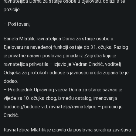
ravnateljica Doma za starije osobe u Bjelovaru, odlazi s te
pozicije.
– Poštovani,
Sanela Mlatilik, ravnateljica Doma za starije osobe u
Bjelovaru na navedenoj funkciji ostaje do 31. ožujka. Razlog
je privatne naravi i poslovna ponuda iz Zagreba koju je
ravnateljica prihvatila – izjavio je Vedran Cindrić, voditelj
Odsjeka za protokol i odnose s javnošću ureda župana te je
dodao.
– Predsjednik Upravnog vijeća Doma za starije sazvao je
vijeće za 10. ožujka zbog, između ostalog, imenovanja
budućeg/buduće v.d. ravnatelja/ravnateljice – poručio je
Cindrić.
Ravnateljica Mlatilik je izjavila da poslovna suradnja završava