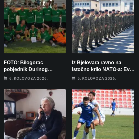
FOTO: Bilogorac
Iz Bjelovara ravno na
pobjednik Đurinog
istočno krilo NATO-a: Evo
memorijala
kamo odlazi 82 hrvatska
6. KOLOVOZA 2026.
5. KOLOVOZA 2026.
vojnika i 6 vojnikinja