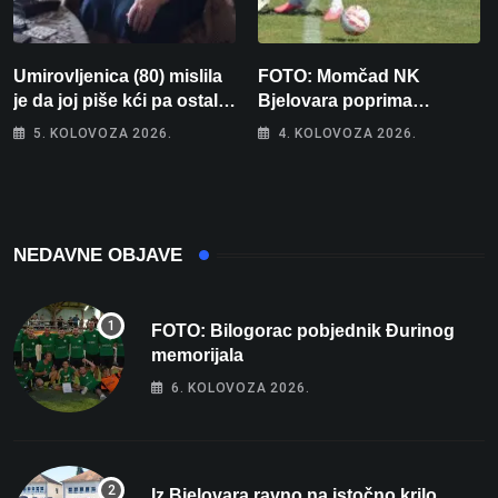
Umirovljenica (80) mislila
FOTO: Momčad NK
je da joj piše kći pa ostala
Bjelovara poprima
bez 1000 eura
jesenski izgled
5. KOLOVOZA 2026.
4. KOLOVOZA 2026.
NEDAVNE OBJAVE
FOTO: Bilogorac pobjednik Đurinog
memorijala
6. KOLOVOZA 2026.
Iz Bjelovara ravno na istočno krilo