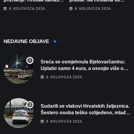
Parizu predstavlja
posebno na meti ovi
8. KOLOVOZA 2026.
8. KOLOVOZA 2026.
Wellovar za domaćina
prekršaji
Europskog prvenstva
NEDAVNE OBJAVE
Sreća se osmjehnula Bjelovarčaninu:
Uplatio samo 4 eura, a osvojio više od
80 tisuća eura
8. KOLOVOZA 2026.
Sudarili se vlakovi Hrvatskih željeznica.
Šestero osoba teško ozlijeđeno, mlađa
žena na intenzivnoj
8. KOLOVOZA 2026.