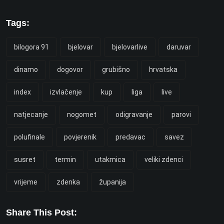
Tags:
bilogora 91
bjelovar
bjelovarlive
daruvar
dinamo
dogovor
grubišno
hrvatska
index
izvlačenje
kup
liga
live
natjecanje
nogomet
odigravanje
parovi
polufinale
povjerenik
predavac
savez
susret
termin
utakmica
veliki zdenci
vrijeme
zdenka
županija
Share This Post: