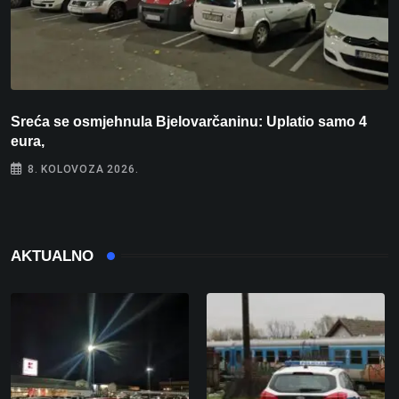
Sreća se osmjehnula Bjelovarčaninu: Uplatio samo 4
S
eura,
t
8. KOLOVOZA 2026.
AKTUALNO