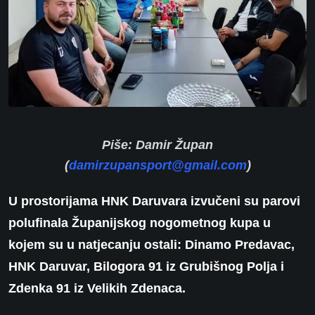
Piše: Damir Župan
(
damirzupansport@gmail.com
)
U prostorijama HNK Daruvara izvučeni su parovi
polufinala Županijskog nogometnog kupa u
kojem su u natjecanju ostali: Dinamo Predavac,
HNK Daruvar, Bilogora 91 iz Grubišnog Polja i
Zdenka 91 iz Velikih Zdenaca.