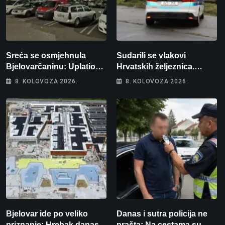
Sreća se osmjehnula
Sudarili se vlakovi
Bjelovarčaninu: Uplatio
Hrvatskih željeznica.
samo 4 eura, a osvojio
Šestero osoba teško
8. KOLOVOZA 2026.
8. KOLOVOZA 2026.
više od 80 tisuća eura
ozlijeđeno, mlađa žena na
intenzivnoj
Bjelovar ide po veliko
Danas i sutra policija ne
priznanje: Hrebak danas u
prašta: Na cestama su