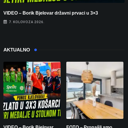
VIDEO – Borik Bjelovar državni prvaci u 3×3
F
7. KOLOVOZA 2026.
AKTUALNO
VIDEO – Borik Bjelovar
FOTO – Pronašli smo