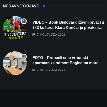
NEDAVNE OBJAVE
VIDEO – Borik Bjelovar državni prvaci u
3×3 košarci, Klara Končar je prvakinja
Hrvatske u stolnom tenisu!
7. KOLOVOZA 2026.
FOTO – Pronašli smo vrhunski
apartman za odmor: Pogled na more, tri
spavaće sobe i terasa koja osvaja
7. KOLOVOZA 2026.