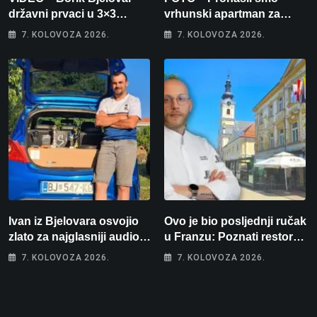
državni prvaci u 3×3
vrhunski apartman za
košarci, Klara Končar je
odmor: Pogled na more, tri
7. KOLOVOZA 2026.
7. KOLOVOZA 2026.
prvakinja Hrvatske u
spavaće sobe i terasa koja
stolnom tenisu!
osvaja
Ivan iz Bjelovara osvojio
Ovo je bio posljednji ručak
zlato za najglasniji audio
u Franzu: Poznati restoran
sustav i srušio osobni
otišao u povijest, a
7. KOLOVOZA 2026.
7. KOLOVOZA 2026.
rekord od čak 145,9 dB!
Michelinov chef sprema
veliko iznenađenje za
Bjelovar