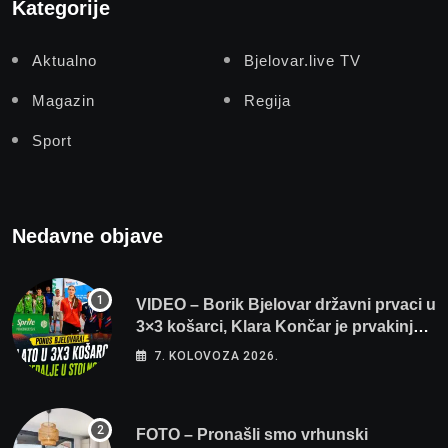
Kategorije
Aktualno
Bjelovar.live TV
Magazin
Regija
Sport
Nedavne objave
VIDEO – Borik Bjelovar državni prvaci u
3×3 košarci, Klara Končar je prvakinja
Hrvatske u stolnom tenisu!
7. KOLOVOZA 2026.
FOTO – Pronašli smo vrhunski