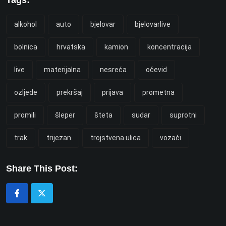
Tags:
alkohol
auto
bjelovar
bjelovarlive
bolnica
hrvatska
kamion
koncentracija
live
materijalna
nesreća
očevid
ozljede
prekršaj
prijava
prometna
promili
šleper
šteta
sudar
suprotni
trak
trijezan
trojstvena ulica
vozači
Share This Post: