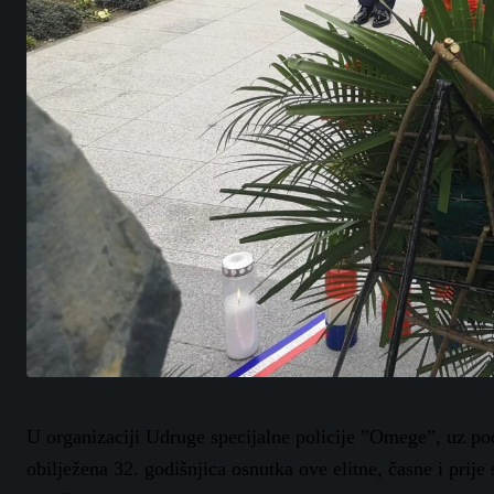
U organizaciji Udruge specijalne policije ”Omege”, uz po
obilježena 32. godišnjica osnutka ove elitne, časne i prij