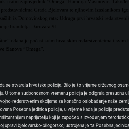
nik i ratni zapovjednik ”Omega” Hamdija Mašinović. Također,
s predstavnicima Grada Bjelovara te njihovim izaslanikom Ig
zašlih iz Domovinskog rata: Udruga prvi hrvatski redarstveni
cije branitelja Daruvara 91.
išine” odana je počast svim hrvatskim redarstvenicima i svim 
 sve članove ”Omega”.
 se stvarala hrvatska policija. Bilo je to vrijeme državnog osam
mlju. U tome sudbonosnom vremenu policija je odigrala presudnu u
m vojno-redarstvenim akcijama za konačno oslobađanje naše zemlj
ana Posebna jedinica policije, u vrijeme kada je policija predsta
militantnijem neprijatelju koji je započeo s izvođenjem terorističk
oj upravi bjelovarsko-bilogorskoj ustrojena je ta Posebna jedinica