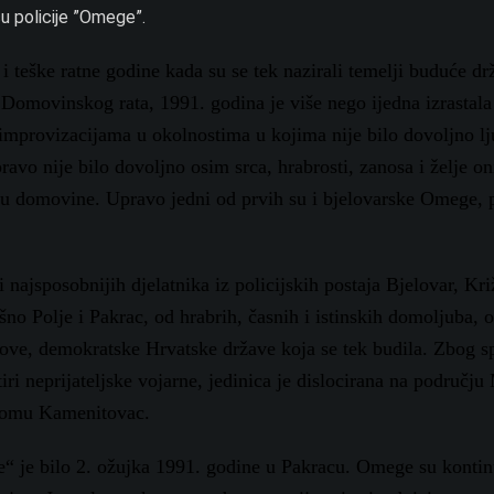
cu policije ”Omege”.
 i teške ratne godine kada su se tek nazirali temelji buduće d
e Domovinskog rata, 1991. godina je više nego ijedna izrastala
 improvizacijama u okolnostima u kojima nije bilo dovoljno lj
avo nije bilo dovoljno osim srca, hrabrosti, zanosa i želje on
anu domovine. Upravo jedni od prvih su i bjelovarske Omege, 
i najsposobnijih djelatnika iz policijskih postaja Bjelovar, Kri
o Polje i Pakrac, od hrabrih, časnih i istinskih domoljuba, 
 nove, demokratske Hrvatske države koja se tek budila. Zbog s
iri neprijateljske vojarne, jedinica je dislocirana na području
 domu Kamenitovac.
je“ je bilo 2. ožujka 1991. godine u Pakracu. Omege su konti