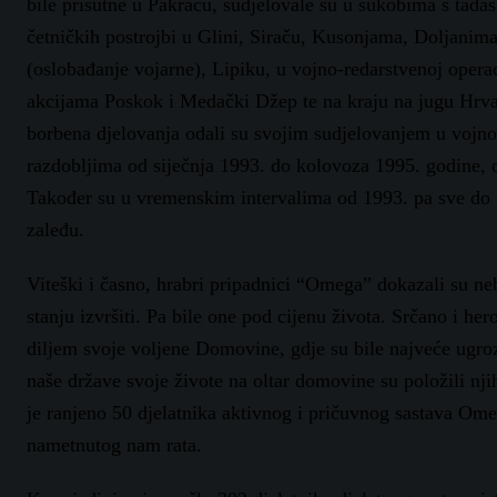
bile prisutne u Pakracu, sudjelovale su u sukobima s ta
četničkih postrojbi u Glini, Siraču, Kusonjama, Doljanim
(oslobađanje vojarne), Lipiku, u vojno-redarstvenoj oper
akcijama Poskok i Medački Džep te na kraju na jugu Hrva
borbena djelovanja odali su svojim sudjelovanjem u vojno
razdobljima od siječnja 1993. do kolovoza 1995. godine, o
Također su u vremenskim intervalima od 1993. pa sve do 
zaleđu.
Viteški i časno, hrabri pripadnici “Omega” dokazali su ne
stanju izvršiti. Pa bile one pod cijenu života. Srčano i hero
diljem svoje voljene Domovine, gdje su bile najveće ugro
naše države svoje živote na oltar domovine su položili nji
je ranjeno 50 djelatnika aktivnog i pričuvnog sastava Omeg
nametnutog nam rata.