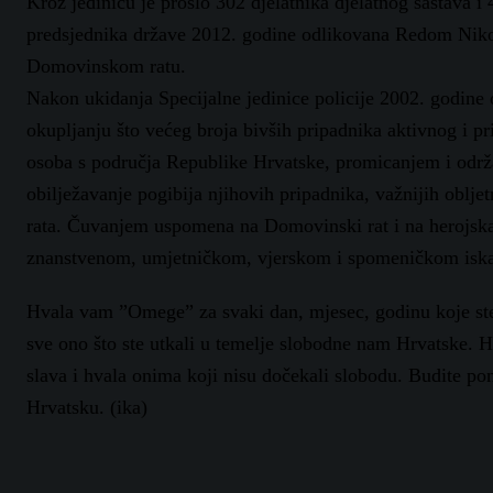
Kroz jedinicu je prošlo 302 djelatnika djelatnog sastava i
predsjednika države 2012. godine odlikovana Redom Nikol
Domovinskom ratu.
Nakon ukidanja Specijalne jedinice policije 2002. godine 
okupljanju što većeg broja bivših pripadnika aktivnog i p
osoba s područja Republike Hrvatske, promicanjem i održ
obilježavanje pogibija njihovih pripadnika, važnijih oblje
rata. Čuvanjem uspomena na Domovinski rat i na herojska 
znanstvenom, umjetničkom, vjerskom i spomeničkom iskazi
Hvala vam ”Omege” za svaki dan, mjesec, godinu koje ste p
sve ono što ste utkali u temelje slobodne nam Hrvatske. H
slava i hvala onima koji nisu dočekali slobodu. Budite ponos
Hrvatsku. (ika)