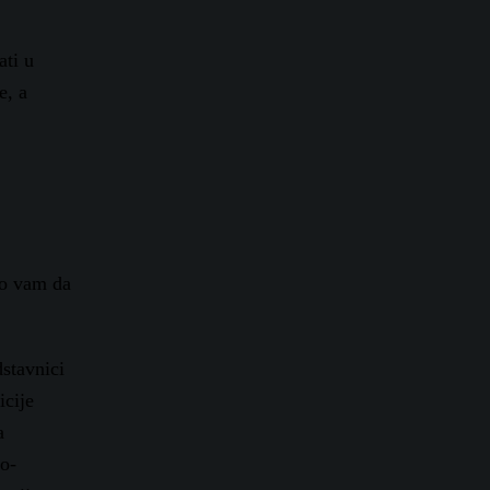
ati u
e, a
mo vam da
dstavnici
icije
a
ko-