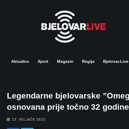
Skip
to
content
Aktualno
Sport
Magazin
Regija
Bjelovar.live
Legendarne bjelovarske ”Omege”
osnovana prije točno 32 godine
23. VELJAČE 2023.