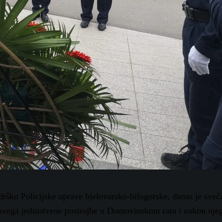
dršku Policijske uprave bjelovarsko-bilogorske, danas je sveč
e svega jedinstvene postrojbe u Domovinskom ratu i nakon njeg