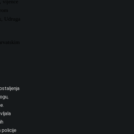
 vijence
orom
k, Udruga
hrvatskim
ostaljenja
logu,
e.
vljala
ih
 policije