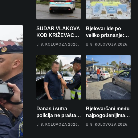
SUDAR VLAKOVA
Bjelovar ide po
KOD KRIŽEVACA:
veliko priznanje:
Ima ozlijeđenih,
Hrebak danas u
8. KOLOVOZA 2026.
8. KOLOVOZA 2026.
jedna osoba
Parizu predstavlja
odvezena
Wellovar za
helikopterom
domaćina
Europskog
prvenstva
Danas i sutra
Bjelovarčani među
policija ne prašta:
najpogođenijima:
Na cestama su
Gorivo im pojede
8. KOLOVOZA 2026.
8. KOLOVOZA 2026.
posebno na meti
gotovo 6 posto
ovi prekršaji
plaće