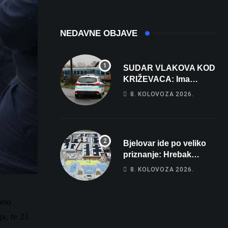
NEDAVNE OBJAVE
SUDAR VLAKOVA KOD
KRIŽEVACA: Ima
ozlijeđenih, jedna
8. KOLOVOZA 2026.
osoba odvezena
helikopterom
Bjelovar ide po veliko
priznanje: Hrebak
danas u Parizu
8. KOLOVOZA 2026.
predstavlja Wellovar za
domaćina Europskog
prvenstva
ano
a, te 21.