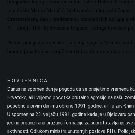
bilogorske koju predvodi načelnik Jakob Bukvić te zamje
je položio Marko Marušić, bjelovarsko-bilogorski župan 
Crnomarićem, kao i predstavnici braniteljskih udruga
proi
A – satnije 105. Bjelovarske brigade, Udruga hrvatske poli
Nakon polaganja vijenaca i paljenja svijeća ”trenutcima t
braniteljima koji su svoj život dali za domovinu kao i za
P O V J E S N I C A
Danas na spomen dan je prigoda da se prisjetimo vremena kada
Hrvatske, ali i vrijeme početka brutalne agresije na našu ze
posebno u prvim danima obrane 1991. godine, ali i u završni
U spomen na 23. veljaču 1991. godine kada je u Bjelovaru osnov
jedinu organiziranu oružanu formaciju za suprotstavljanje sve 
aktivnosti. Odlukom ministra unutarnjih poslova RH u Policijsk