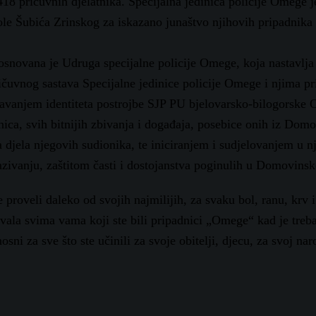
 418 pričuvnih djelatnika. Specijalna jedinica policije Omege
e Šubića Zrinskog za iskazano junaštvo njihovih pripadnika
osnovana je Udruga specijalne policije Omege, koja nastavlja
ričuvnog sastava Specijalne jedinice policije Omege i njima p
avanjem identiteta postrojbe SJP PU bjelovarsko-bilogorske
tnica, svih bitnijih zbivanja i događaja, posebice onih iz Dom
djela njegovih sudionika, te iniciranjem i sudjelovanjem u 
vanju, zaštitom časti i dostojanstva poginulih u Domovinsk
roveli daleko od svojih najmilijih, za svaku bol, ranu, krv i
vala svima vama koji ste bili pripadnici „Omege“ kad je treba
ni za sve što ste učinili za svoje obitelji, djecu, za svoj nar