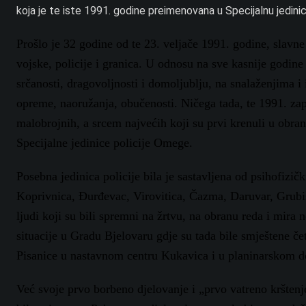
koja je te iste 1991. godine preimenovana u Specijalnu jedini
Prošlo je 32 godine od te 23. veljače 1991. godine, slavne
vojske, policije i granica. U odnosu na sve kasnije godin
srčanosti, dragovoljnosti i domoljublju, na snalaženjima i
opreme, naoružanja, obučenosti. Ničega tada, te 1991. zapr
malobrojnih, a srcem najvećih koji su prvi krenuli u obr
Specijalne jedinice policije Omege.
Posebna jedinica policije bila je sastavljena od psihofizičk
Koprivnica, Đurđevac, Virovitica, Čazma, Daruvar, Grubišn
ljudi koji su bili spremni na žrtvu, na obranu reda i mira
situacije u Gradu Bjelovaru gdje su tada bile smještene čet
Pisanice u nastavnom centru Kukavica i u planinarskom
Već svoje prvo borbeno djelovanje i „prvo vatreno kršten