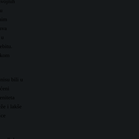
avojnih
ru
enim
sva
 u
ebitu.
ačkom
nisu bili u
ućeni
eniteta
že i lakše
ice