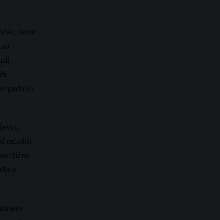
ržave, nove
 na
udi,
ih
pripadnici
ževci,
od mladih
pecifične
 Male
nuirano