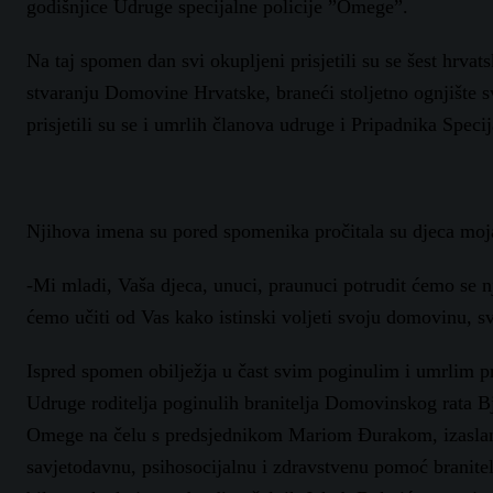
godišnjice Udruge specijalne policije ”Omege”.
Na taj spomen dan svi okupljeni prisjetili su se šest hrvats
stvaranju Domovine Hrvatske, braneći stoljetno ognjište sv
prisjetili su se i umrlih članova udruge i Pripadnika Specij
Njihova imena su pored spomenika pročitala su djeca moj
-Mi mladi, Vaša djeca, unuci, praunuci potrudit ćemo se
ćemo učiti od Vas kako istinski voljeti svoju domovinu, s
Ispred spomen obilježja u čast svim poginulim i umrlim pri
Udruge roditelja poginulih branitelja Domovinskog rata Bj
Omege na čelu s predsjednikom Mariom Đurakom, izaslanik 
savjetodavnu, psihosocijalnu i zdravstvenu pomoć branitel