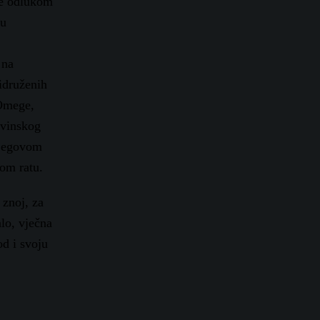
 je odlukom
 u
 na
ridruženih
 Omege,
ovinskog
njegovom
om ratu.
 znoj, za
lo, vječna
od i svoju