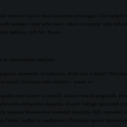
kih vitezova koji su imali povijesnu privilegiju i čast sudjelov
ojih predaka i time sebe trajno utkali u stvaranje naše slobod
alne jedinice, njih čak 36-ero.
a su tom prilikom obećala;
 njegovati uspomene od zaborava, živjet ćete u nama! Obećaj
voj narod i darovanu nam slobodu – kazali su.
padnicima vijence su položili članovi obitelji poginulih, pre
elovarsko-bilogorske županije, članovi Udruge specijalne pol
ministra Ministarstva hrvatskih branitelja RH i ravnatelj z
ja Dinko Tandara te predstavnici Policijske uprave bjelovars