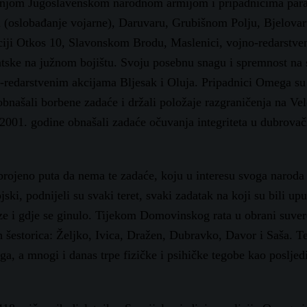
dašnjom Jugoslavenskom narodnom armijom i pripadnicima par
a (oslobađanje vojarne), Daruvaru, Grubišnom Polju, Bjelova
aciji Otkos 10, Slavonskom Brodu, Maslenici, vojno-redarstv
tske na južnom bojištu. Svoju posebnu snagu i spremnost na 
-redarstvenim akcijama Bljesak i Oluja. Pripadnici Omega su
bnašali borbene zadaće i držali položaje razgraničenja na Vel
2001. godine obnašali zadaće očuvanja integriteta u dubrov
brojeno puta da nema te zadaće, koju u interesu svoga naroda 
jski, podnijeli su svaki teret, svaki zadatak na koji su bili up
ze i gdje se ginulo. Tijekom Domovinskog rata u obrani suver
h šestorica: Željko, Ivica, Dražen, Dubravko, Davor i Saša. Te
a, a mnogi i danas trpe fizičke i psihičke tegobe kao posljed