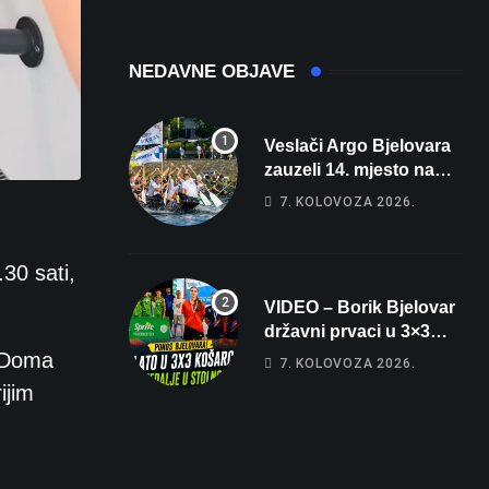
sobe i terasa koja
čak 145,9 dB!
osvaja
NEDAVNE OBJAVE
Veslači Argo Bjelovara
zauzeli 14. mjesto na
brzincu
7. KOLOVOZA 2026.
30 sati,
VIDEO – Borik Bjelovar
državni prvaci u 3×3
košarci, Klara Končar je
m Doma
7. KOLOVOZA 2026.
prvakinja Hrvatske u
ijim
stolnom tenisu!