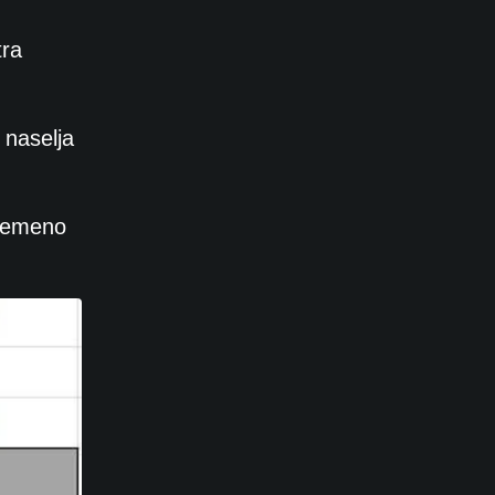
tra
 naselja
vremeno