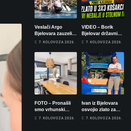
Veslači Argo
VIDEO – Borik
Bjelovara zauzeli
Bjelovar državni
14. mjesto na
prvaci u 3×3
7. KOLOVOZA 2026.
7. KOLOVOZA 2026.
brzincu
košarci, Klara
Končar je
prvakinja Hrvatske
u stolnom tenisu!
FOTO – Pronašli
Ivan iz Bjelovara
smo vrhunski
osvojio zlato za
apartman za
najglasniji audio
7. KOLOVOZA 2026.
7. KOLOVOZA 2026.
odmor: Pogled na
sustav i srušio
more, tri spavaće
osobni rekord od