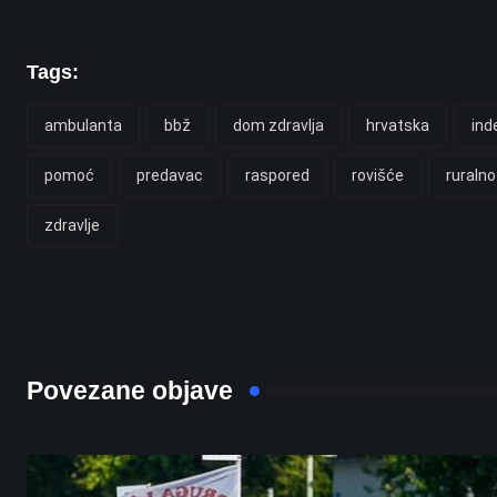
Tags:
ambulanta
bbž
dom zdravlja
hrvatska
ind
pomoć
predavac
raspored
rovišće
ruralno
zdravlje
Povezane objave