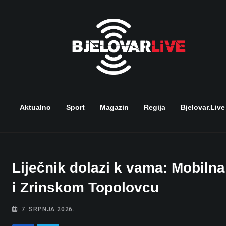
Skip
to
content
Aktualno
Sport
Magazin
Regija
Bjelovar.live
Liječnik dolazi k vama: Mobiln
i Zrinskom Topolovcu
7. SRPNJA 2026.