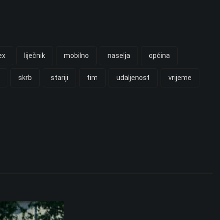
ex
liječnik
mobilno
naselja
općina
skrb
stariji
tim
udaljenost
vrijeme