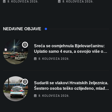
8. KOLOVOZA 2026.
8. KOLOVOZA 2026.
Wellovar za domaćina
prekršaji
Europskog prvenstva
NEDAVNE OBJAVE
Sreća se osmjehnula Bjelovarčaninu:
Uplatio samo 4 eura, a osvojio više od
80 tisuća eura
8. KOLOVOZA 2026.
Sudarili se vlakovi Hrvatskih željeznica.
Šestero osoba teško ozlijeđeno, mlađa
žena na intenzivnoj
8. KOLOVOZA 2026.