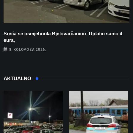
Sreća se osmjehnula Bjelovarčaninu: Uplatio samo 4
S
eura,
t
8. KOLOVOZA 2026.
AKTUALNO