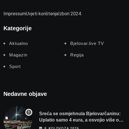
Impressum
Uvjeti korištenja
Izbori 2024.
Kategorije
Aktualno
Bjelovar.live TV
Magazin
Regija
Sport
Nedavne objave
Sreća se osmjehnula Bjelovarčaninu:
Uplatio samo 4 eura, a osvojio više od
80 tisuća eura
8. KOLOVOZA 2026.