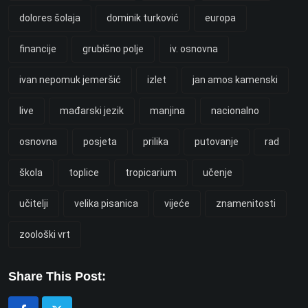
dolores šolaja
dominik turković
europa
financije
grubišno polje
iv. osnovna
ivan nepomuk jemeršić
izlet
jan amos kamenski
live
mađarski jezik
manjina
nacionalno
osnovna
posjeta
prilika
putovanje
rad
škola
toplice
tropicarium
učenje
učitelji
velika pisanica
vijeće
znamenitosti
zoološki vrt
Share This Post: