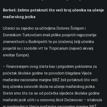
Berkeš: želimo potaknuti što veći broj učenika na učenje
mađarskog jezika
Učenici su zajedno sa učiteljima Dolores Šolajom i
Dominikom Turkovićem imali prilike posjetiti najpoznatije
znamenitosti u Budimpešti te po izraženoj želji učenika
posjetili su i zoološki vrt te Tropicarium (najveći akvarij
srednje Europe).
– Financiranjem ovog izleta kao i prigodnim poklonima za
početak školske godine te povodom blagdana Vijeće
mađarske nacionalne manjine BBŽ želi potaknuti što veći
broj učenika osnovnih škola na učenje mađarskog jezika.
Sretni smo što će se od početka sljedeće školske godine
mađarski jezik učiti i u osnovnoj školi Dežanovac – istaknula
je predsjednica Vijeća mađarske nacionalne manjine BBŽ