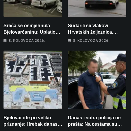
Sreća se osmjehnula
Sudarili se vlakovi
Bjelovarčaninu: Uplatio
Hrvatskih željeznica.
samo 4 eura, a osvojio
Šestero osoba teško
8. KOLOVOZA 2026.
8. KOLOVOZA 2026.
više od 80 tisuća eura
ozlijeđeno, mlađa žena na
intenzivnoj
Bjelovar ide po veliko
Danas i sutra policija ne
priznanje: Hrebak danas u
prašta: Na cestama su
Parizu predstavlja
posebno na meti ovi