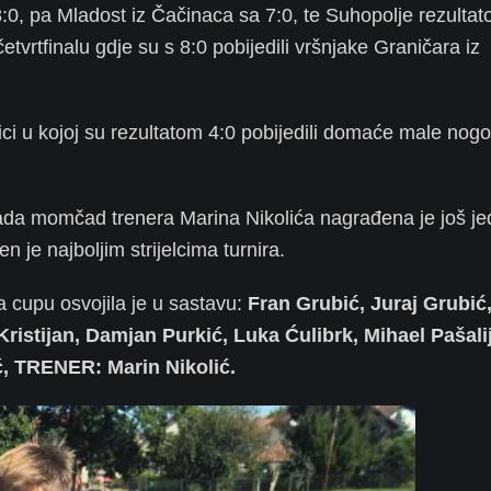
 8:0, pa Mladost iz Čačinaca sa 7:0, te Suhopolje rezultat
tvrtfinalu gdje su s 8:0 pobijedili vršnjake Graničara iz
akmici u kojoj su rezultatom 4:0 pobijedili domaće male no
lada momčad trenera Marina Nikolića nagrađena je još j
n je najboljim strijelcima turnira.
a cupu osvojila je u sastavu:
Fran Grubić, Juraj Grubić
ristijan, Damjan Purkić, Luka Ćulibrk, Mihael Pašali
ć, TRENER: Marin Nikolić.