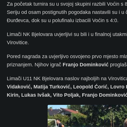
Za početak turnira su u svojoj skupini razbili Voćin s
Seriju od osam postignutih pogodaka nastavili su i u če
Đurđevca, dok su u polufinalu izbacili Voćin s 4:0.
Limači NK Bjelovara uvjerljivi su bili i u finalnoj ut
Virovitice.
Pored nagrada za uvjerljivo osvojeno prvo mjesto m
priznanjem. Njihov igrač
Franjo Dominković
proglaše
Limači U11 NK Bjelovara naslov najboljih na Virovitic
Vidaković, Matija Turković, Leopold Ćorić, Lovro K
Kirin, Lukas Ivšak, Vito Poljak, Franjo Dominkovi