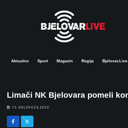
Skip
to
content
Aktualno
Sport
Magazin
Regija
Bjelovar.live
Limači NK Bjelovara pomeli ko
13. KOLOVOZA 2024.