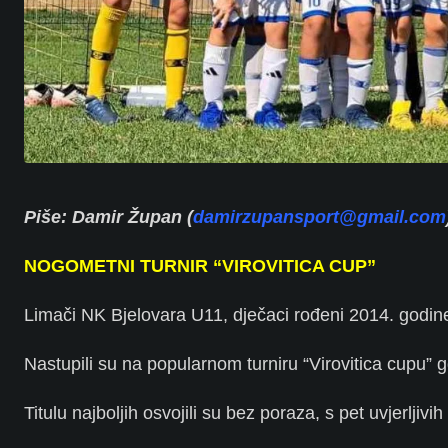
Piše: Damir Župan (
damirzupansport@gmail.com
NOGOMETNI TURNIR “VIROVITICA CUP”
Limači NK Bjelovara U11, dječaci rođeni 2014. godin
Nastupili su na popularnom turniru “Virovitica cupu” g
Titulu najboljih osvojili su bez poraza, s pet uvjerlji