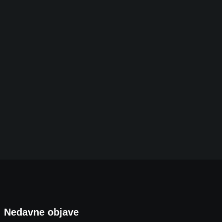
Sudarili se vlakovi Hrvatskih željeznica. Šestero
8. KOLOVOZA 2026.
Nedavne objave