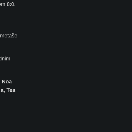
om 8:0.
gometaše
ednim
, Noa
ja, Tea