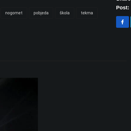
Post:
nogomet
pobjeda
škola
tekma