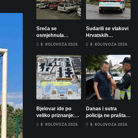
Sreća se
Sudarili se vlakovi
osmjehnula
Hrvatskih
Bjelovarčaninu:
željeznica. Šestero
8. KOLOVOZA 2026.
8. KOLOVOZA 2026.
Uplatio samo 4
osoba teško
eura, a osvojio
ozlijeđeno, mlađa
više od 80 tisuća
žena na
eura
intenzivnoj
Bjelovar ide po
Danas i sutra
veliko priznanje:
policija ne prašta:
Hrebak danas u
Na cestama su
8. KOLOVOZA 2026.
8. KOLOVOZA 2026.
Parizu predstavlja
posebno na meti
Wellovar za
ovi prekršaji