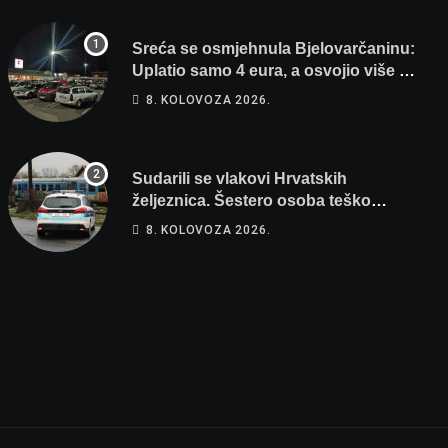
Sreća se osmjehnula Bjelovarčaninu:
Uplatio samo 4 eura, a osvojio više od
80 tisuća eura
8. KOLOVOZA 2026.
Sudarili se vlakovi Hrvatskih
željeznica. Šestero osoba teško
ozlijeđeno, mlađa žena na intenzivnoj
8. KOLOVOZA 2026.