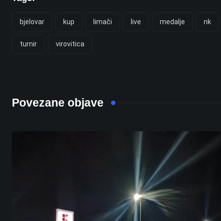
bjelovar
kup
limači
live
medalje
nk
turnir
virovitica
Povezane objave