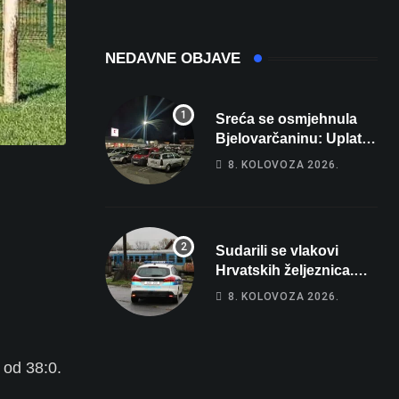
domaćina
Europskog
prvenstva
NEDAVNE OBJAVE
Sreća se osmjehnula
Bjelovarčaninu: Uplatio
samo 4 eura, a osvojio
8. KOLOVOZA 2026.
više od 80 tisuća eura
Sudarili se vlakovi
Hrvatskih željeznica.
Šestero osoba teško
8. KOLOVOZA 2026.
ozlijeđeno, mlađa žena
na intenzivnoj
m od 38:0.